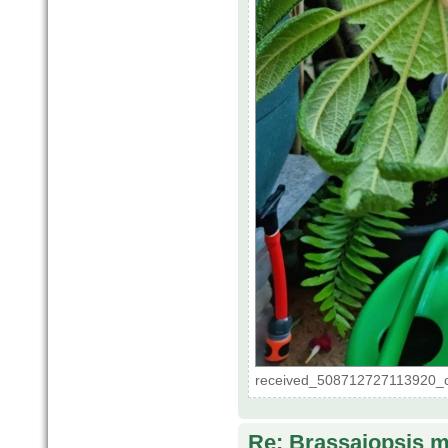
received_508712727113920_c
Re: Brassaiopsis m