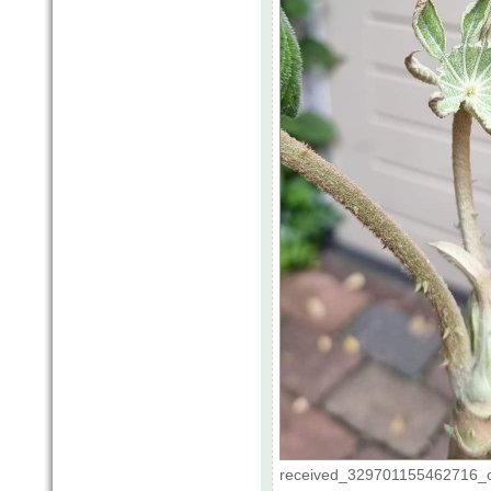
received_329701155462716_co