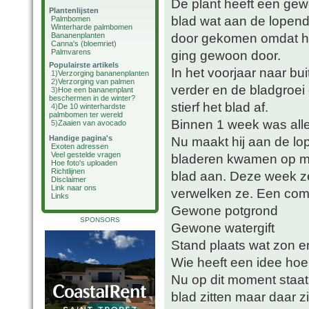
De plant heeft een gew
Plantenlijsten
blad wat aan de lopend
Palmbomen
Winterharde palmbomen
door gekomen omdat hij
Bananenplanten
Canna's (bloemriet)
Palmvarens
ging gewoon door.
Populairste artikels
In het voorjaar naar bu
1)
Verzorging bananenplanten
2)
Verzorging van palmen
verder en de bladgroei
3)
Hoe een bananenplant
beschermen in de winter?
stierf het blad af.
4)
De 10 winterhardste
palmbomen ter wereld
Binnen 1 week was all
5)
Zaaien van avocado
Handige pagina's
Nu maakt hij aan de lo
Exoten adressen
Veel gestelde vragen
bladeren kwamen op met
Hoe foto's uploaden
Richtlijnen
blad aan. Deze week ze
Disclaimer
Link naar ons
verwelken ze. Een comp
Links
Gewone potgrond
SPONSORS
Gewone watergift
Stand plaats wat zon 
Wie heeft een idee hoe 
Nu op dit moment staat 
blad zitten maar daar zit