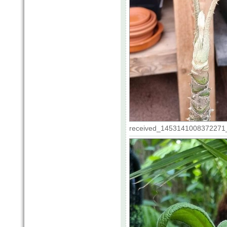
received_1453141008372271_