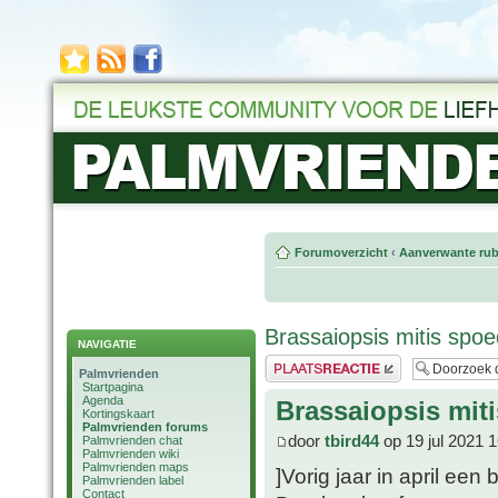
Forumoverzicht
‹
Aanverwante rub
Brassaiopsis mitis spo
NAVIGATIE
Plaats een reactie
Palmvrienden
Startpagina
Agenda
Brassaiopsis mit
Kortingskaart
Palmvrienden forums
door
tbird44
op 19 jul 2021 
Palmvrienden chat
Palmvrienden wiki
Palmvrienden maps
]Vorig jaar in april een
Palmvrienden label
Contact