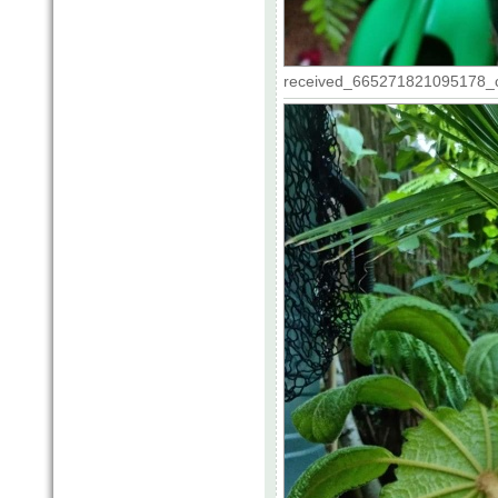
received_665271821095178_c