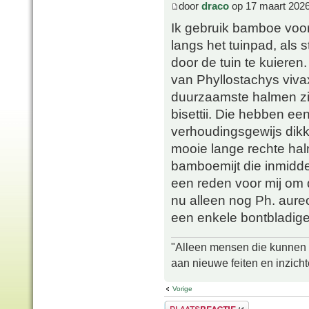
door
draco
op 17 maart 2026
Ik gebruik bamboe voor
langs het tuinpad, als
door de tuin te kuieren.
van Phyllostachys viva
duurzaamste halmen zij
bisettii. Die hebben e
verhoudingsgewijs dikk
mooie lange rechte halm
bamboemijt die inmidde
een reden voor mij om 
nu alleen nog Ph. aureo
een enkele bontbladige
"Alleen mensen die kunnen tw
aan nieuwe feiten en inzich
Vorige
Plaats een reactie