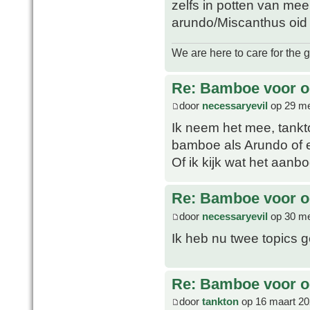
zelfs in potten van meer
arundo/Miscanthus oid
We are here to care for the 
Re: Bamboe voor oo
door
necessaryevil
op 29 me
Ik neem het mee, tankt
bamboe als Arundo of e
Of ik kijk wat het aanbo
Re: Bamboe voor oo
door
necessaryevil
op 30 me
Ik heb nu twee topics g
Re: Bamboe voor oo
door
tankton
op 16 maart 20