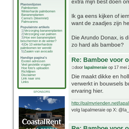
extra mijn best doen om
Plantenlijsten
Palmbomen
Winterharde palmbomen
Ik ga eens kijken of i
Bananenplanten
Canna's (bloemriet)
Palmvarens
want de zaadjes zijn h
Populairste artikels
1)
Verzorging bananenplanten
2)
Verzorging van palmen
Die Arundo Donax, is di
3)
Hoe een bananenplant
beschermen in de winter?
zo hard als bamboe?
4)
De 10 winterhardste
palmbomen ter wereld
5)
Zaaien van avocado
Handige pagina's
Re: Bamboe voor oo
Exoten adressen
Veel gestelde vragen
door
lapalmeraie
op 17 mei 
Hoe foto's uploaden
Richtlijnen
Die maakt dikke en hol
Disclaimer
Link naar ons
Links
verwerkt in bouwsels bu
ervaring hier.
SPONSORS
http://palmvrienden.net/lapa
volg lapalmeraie op X: @la
Re: Bamboe voor oo