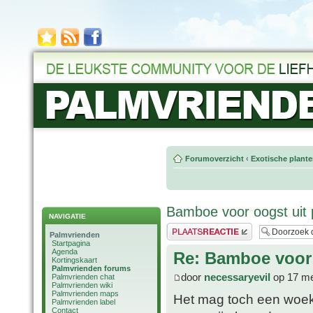
Forumoverzicht
‹
Exotische plant
Bamboe voor oogst uit 
NAVIGATIE
Plaats een reactie
Palmvrienden
Startpagina
Agenda
Re: Bamboe voor 
Kortingskaart
Palmvrienden forums
door
necessaryevil
op 17 me
Palmvrienden chat
Palmvrienden wiki
Palmvrienden maps
Het mag toch een woeke
Palmvrienden label
Contact