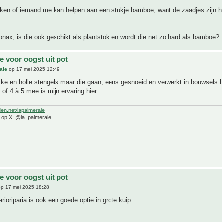
jken of iemand me kan helpen aan een stukje bamboe, want de zaadjes zijn h
nax, is die ook geschikt als plantstok en wordt die net zo hard als bamboe?
 voor oogst uit pot
aie
op 17 mei 2025 12:49
ke en holle stengels maar die gaan, eens gesnoeid en verwerkt in bouwsels b
 of 4 à 5 mee is mijn ervaring hier.
den.net/lapalmeraie
e op X: @la_palmeraie
 voor oogst uit pot
p 17 mei 2025 18:28
arioriparia is ook een goede optie in grote kuip.