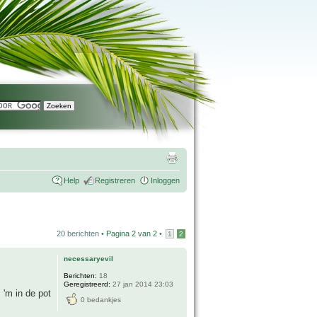
Help
Registreren
Inloggen
20 berichten •
Pagina
2
van
2
•
1
2
necessaryevil
Berichten:
18
Geregistreerd:
27 jan 2014 23:03
 'm in de pot
0 bedankjes