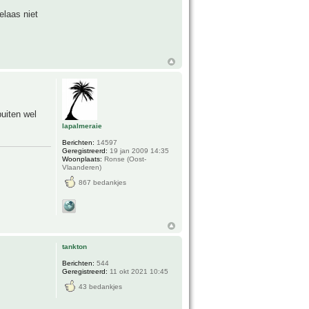
elaas niet
uiten wel
lapalmeraie
Berichten:
14597
Geregistreerd:
19 jan 2009 14:35
Woonplaats:
Ronse (Oost-
Vlaanderen)
867 bedankjes
tankton
Berichten:
544
Geregistreerd:
11 okt 2021 10:45
43 bedankjes