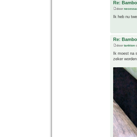
Re: Bamboe
door
necessa
Ik heb nu twe
Re: Bamboe
door
tankton
o
Ik moest na 
zeker worden