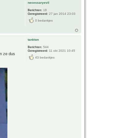
necessaryevil
Berichten:
18
Geregistreerd:
27 jan 2014 23:03
0 bedankjes
tankton
Berichten:
544
Geregistreerd:
11 okt 2021 10:45
en ze dus
43 bedankjes