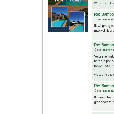
We are here to 
Re: Bamboe
door
necessa
Ik wi graag w
makkeliijk gro
Re: Bamboe
door
tankton
o
Vergis je nie
beter in pot 
potten van me
We are here to 
Re: Bamboe
door
necessa
Ik neem het 
grassoort te 