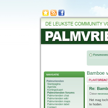
Forumoverz
Bamboe vo
NAVIGATIE
Plaats een reactie
Palmvrienden
Startpagina
Agenda
Re: Bambo
Kortingskaart
Palmvrienden forums
door
necessa
Palmvrienden chat
Palmvrienden wiki
Het mag toch 
Palmvrienden maps
te hoden.
Palmvrienden label
Contact