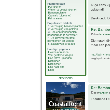
Plantenlijsten
Ik ga eens ki
Palmbomen
gekiemd!
Winterharde palmbomen
Bananenplanten
Canna's (bloemriet)
Die Arundo Do
Palmvarens
Populairste artikels
1)
Verzorging bananenplanten
Re: Bamboe
2)
Verzorging van palmen
3)
Hoe een bananenplant
door
lapalmer
beschermen in de winter?
4)
De 10 winterhardste
Die maakt dik
palmbomen ter wereld
5)
Zaaien van avocado
maar een jaar
Handige pagina's
Exoten adressen
http://palmvrien
Veel gestelde vragen
Hoe foto's uploaden
volg lapalmerai
Richtlijnen
Disclaimer
Link naar ons
Links
SPONSORS
Re: Bamboe
door
tankton
o
Triarrhena lut