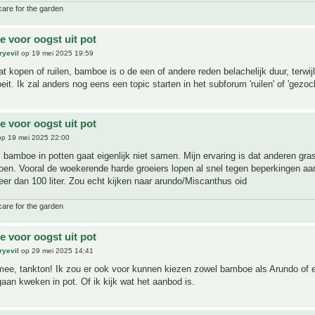
care for the garden
 voor oogst uit pot
ryevil
op 19 mei 2025 19:59
at kopen of ruilen, bamboe is o de een of andere reden belachelijk duur, terwijl
eit. Ik zal anders nog eens een topic starten in het subforum 'ruilen' of 'gezoch
 voor oogst uit pot
p 19 mei 2025 22:00
t, bamboe in potten gaat eigenlijk niet samen. Mijn ervaring is dat anderen gra
doen. Vooral de woekerende harde groeiers lopen al snel tegen beperkingen aan
er dan 100 liter. Zou echt kijken naar arundo/Miscanthus oid
care for the garden
 voor oogst uit pot
ryevil
op 29 mei 2025 14:41
mee, tankton! Ik zou er ook voor kunnen kiezen zowel bamboe als Arundo of 
gaan kweken in pot. Of ik kijk wat het aanbod is.