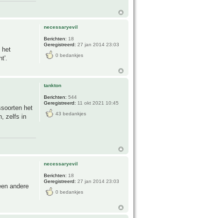
necessaryevil
Berichten:
18
Geregistreerd:
27 jan 2014 23:03
 het
0 bedankjes
t'.
tankton
Berichten:
544
Geregistreerd:
11 okt 2021 10:45
ssoorten het
43 bedankjes
, zelfs in
necessaryevil
Berichten:
18
Geregistreerd:
27 jan 2014 23:03
een andere
0 bedankjes