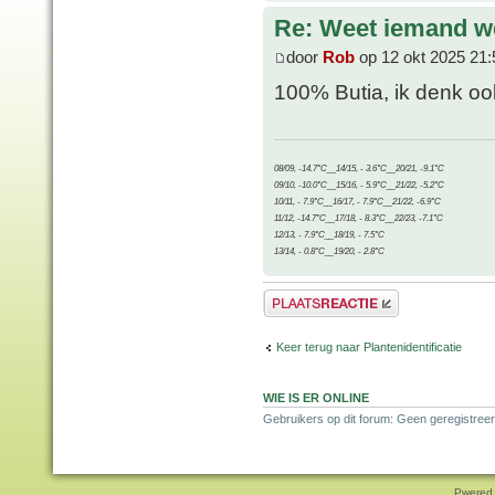
Re: Weet iemand we
door
Rob
op 12 okt 2025 21:
100% Butia, ik denk oo
08/09, -14.7°C__14/15, - 3.6°C__20/21, -9.1°C
09/10, -10.0°C__15/16, - 5.9°C__21/22, -5.2°C
10/11, - 7.9°C__16/17, - 7.9°C__21/22, -6.9°C
11/12, -14.7°C__17/18, - 8.3°C__22/23, -7.1°C
12/13, - 7.9°C__18/19, - 7.5°C
13/14, - 0.8°C__19/20, - 2.8°C
Plaats een reactie
Keer terug naar Plantenidentificatie
WIE IS ER ONLINE
Gebruikers op dit forum: Geen geregistreer
Pwered