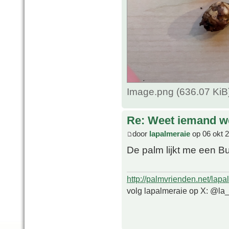
Image.png (636.07 KiB
Re: Weet iemand we
door
lapalmeraie
op 06 okt 
De palm lijkt me een B
http://palmvrienden.net/lapa
volg lapalmeraie op X: @la