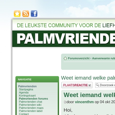
Forumoverzicht
‹
Aanverwante rub
Weet iemand welke palm
NAVIGATIE
Plaats een reactie
Palmvrienden
Startpagina
Agenda
Weet iemand welk
Kortingskaart
Palmvrienden forums
door
vincenthm
op 04 okt 2
Palmvrienden chat
Palmvrienden wiki
Palmvrienden maps
Hoi,
Palmvrienden label
Contact