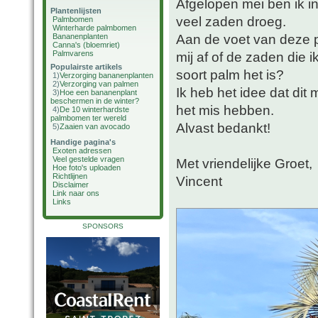
Afgelopen mei ben ik i
Plantenlijsten
veel zaden droeg.
Palmbomen
Winterharde palmbomen
Aan de voet van deze 
Bananenplanten
Canna's (bloemriet)
Palmvarens
mij af of de zaden die
Populairste artikels
soort palm het is?
1)
Verzorging bananenplanten
2)
Verzorging van palmen
Ik heb het idee dat dit
3)
Hoe een bananenplant
beschermen in de winter?
het mis hebben.
4)
De 10 winterhardste
palmbomen ter wereld
Alvast bedankt!
5)
Zaaien van avocado
Handige pagina's
Exoten adressen
Veel gestelde vragen
Met vriendelijke Groet,
Hoe foto's uploaden
Richtlijnen
Vincent
Disclaimer
Link naar ons
Links
SPONSORS