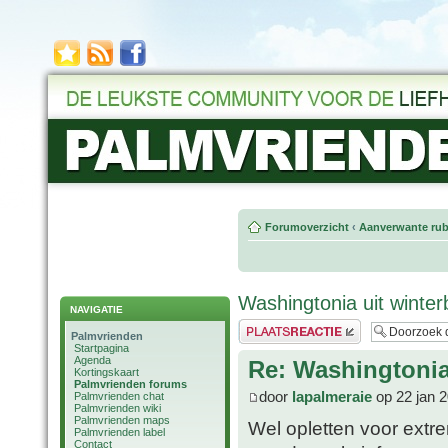
Forumoverzicht
‹
Aanverwante rub
Washingtonia uit winte
NAVIGATIE
Plaats een reactie
Palmvrienden
Startpagina
Agenda
Re: Washingtonia
Kortingskaart
Palmvrienden forums
door
lapalmeraie
op 22 jan 
Palmvrienden chat
Palmvrienden wiki
Palmvrienden maps
Wel opletten voor ext
Palmvrienden label
Contact