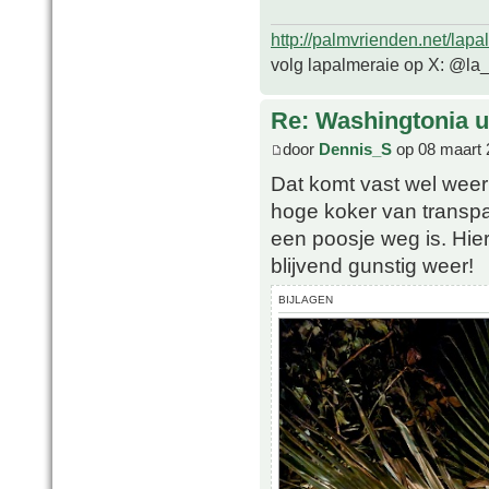
http://palmvrienden.net/lapa
volg lapalmeraie op X: @la
Re: Washingtonia u
door
Dennis_S
op 08 maart 
Dat komt vast wel weer 
hoge koker van transpar
een poosje weg is. Hie
blijvend gunstig weer!
BIJLAGEN