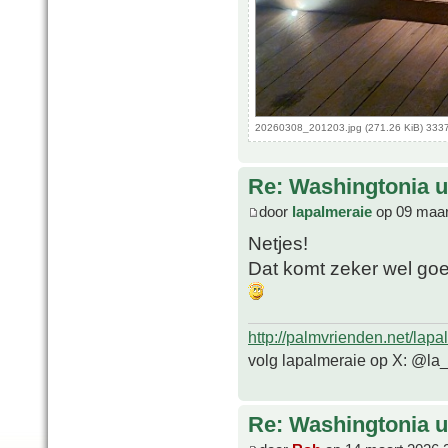
20260308_201203.jpg (271.26 KiB) 333
Re: Washingtonia u
door
lapalmeraie
op 09 maar
Netjes!
Dat komt zeker wel goed
http://palmvrienden.net/lapa
volg lapalmeraie op X: @la
Re: Washingtonia u