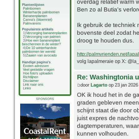
overdag relatief warm w
Plantenlijsten
Ben zo al Butia's verlo
Palmbomen
Winterharde palmbomen
Bananenplanten
Canna's (bloemriet)
Palmvarens
Ik gebruik de techniek 
Populairste artikels
bovenste deel zodat h
1)
Verzorging bananenplanten
2)
Verzorging van palmen
droog te houden dus.
3)
Hoe een bananenplant
beschermen in de winter?
4)
De 10 winterhardste
palmbomen ter wereld
http://palmvrienden.net/lapa
5)
Zaaien van avocado
volg lapalmeraie op X: @la
Handige pagina's
Exoten adressen
Veel gestelde vragen
Hoe foto's uploaden
Re: Washingtonia u
Richtlijnen
Disclaimer
door
Lagarto
op 23 jan 2026
Link naar ons
Links
OK ik houd het in de ga
SPONSORS
graden gebleven meen i
schijnt staat die door o
juist expres de nachtvo
dagtemperaturen, waar
kunnen volhouden.