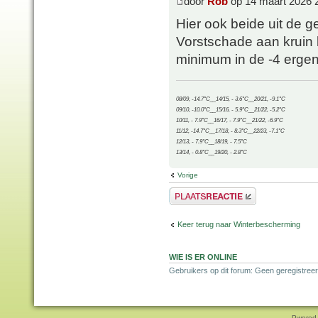
door
Rob
op 14 maart 2026 
Hier ook beide uit de 
Vorstschade aan kruin 
minimum in de -4 ergen
08/09, -14.7°C__14/15, - 3.6°C__20/21, -9.1°C
09/10, -10.0°C__15/16, - 5.9°C__21/22, -5.2°C
10/11, - 7.9°C__16/17, - 7.9°C__21/22, -6.9°C
11/12, -14.7°C__17/18, - 8.3°C__22/23, -7.1°C
12/13, - 7.9°C__18/19, - 7.5°C
13/14, - 0.8°C__19/20, - 2.8°C
Vorige
Plaats een reactie
Keer terug naar Winterbescherming
WIE IS ER ONLINE
Gebruikers op dit forum: Geen geregistreer
Pwered