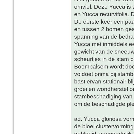
omviel. Deze Yucca is 
en Yucca recurvifolia. D
De eerste keer een paa
en tussen 2 bomen ges
spanning van de bedrad
Yucca met inmiddels ee
gewicht van de sneeuw.
scheurtjes in de stam
Boombalsem wordt doo
voldoet prima bij sta
bast ervan stationair b
groei en wondherstel o
stambeschadiging van Y
om de beschadigde plek
ad. Yucca gloriosa vo
de bloei clustervorming
gebloeid, vermoedelijk d