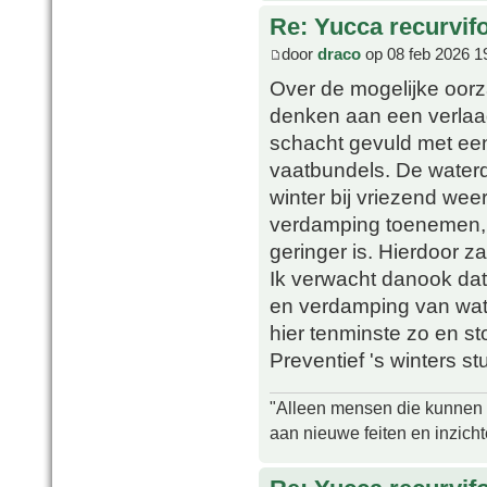
Re: Yucca recurvifo
door
draco
op 08 feb 2026 1
Over de mogelijke oor
denken aan een verlaagd
schacht gevuld met ee
vaatbundels. De waterdr
winter bij vriezend wee
verdamping toenemen, t
geringer is. Hierdoor z
Ik verwacht danook dat
en verdamping van wate
hier tenminste zo en s
Preventief 's winters st
"Alleen mensen die kunnen tw
aan nieuwe feiten en inzich