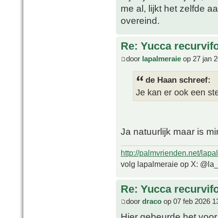
me al, lijkt het zelfde
overeind.
Re: Yucca recurvifo
door
lapalmeraie
op 27 jan 
de Haan schreef:
Je kan er ook een ste
Ja natuurlijk maar is m
http://palmvrienden.net/lapa
volg lapalmeraie op X: @la
Re: Yucca recurvifo
door
draco
op 07 feb 2026 1
Hier gebeurde het voor