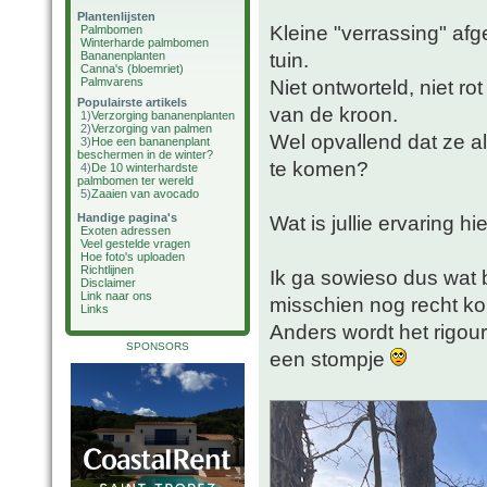
Plantenlijsten
Kleine "verrassing" afg
Palmbomen
Winterharde palmbomen
tuin.
Bananenplanten
Canna's (bloemriet)
Palmvarens
Niet ontworteld, niet 
Populairste artikels
van de kroon.
1)
Verzorging bananenplanten
2)
Verzorging van palmen
Wel opvallend dat ze al
3)
Hoe een bananenplant
beschermen in de winter?
te komen?
4)
De 10 winterhardste
palmbomen ter wereld
5)
Zaaien van avocado
Handige pagina's
Wat is jullie ervaring h
Exoten adressen
Veel gestelde vragen
Hoe foto's uploaden
Richtlijnen
Ik ga sowieso dus wat
Disclaimer
Link naar ons
misschien nog recht 
Links
Anders wordt het rigou
SPONSORS
een stompje