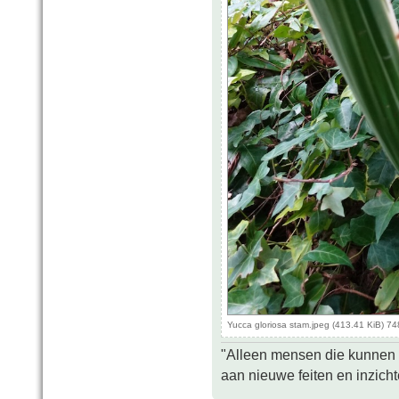
Yucca gloriosa stam.jpeg (413.41 KiB) 7
"Alleen mensen die kunnen tw
aan nieuwe feiten en inzich