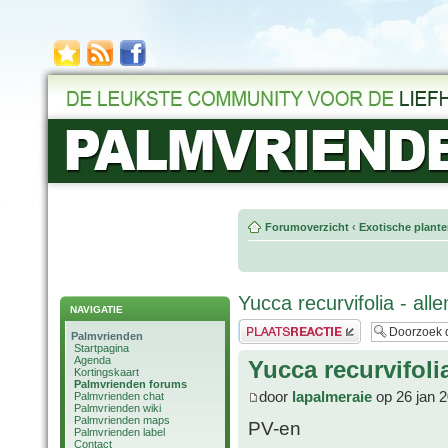
Forumoverzicht
‹
Exotische plant
Yucca recurvifolia - al
NAVIGATIE
Plaats een reactie
Palmvrienden
Startpagina
Agenda
Yucca recurvifoli
Kortingskaart
Palmvrienden forums
door
lapalmeraie
op 26 jan 
Palmvrienden chat
Palmvrienden wiki
Palmvrienden maps
PV-en
Palmvrienden label
Contact