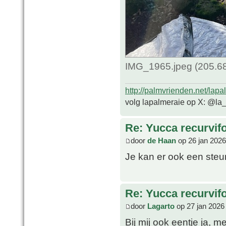
IMG_1965.jpeg (205.68
http://palmvrienden.net/lapa
volg lapalmeraie op X: @la
Re: Yucca recurvifo
door
de Haan
op 26 jan 2026
Je kan er ook een steun
Re: Yucca recurvifo
door
Lagarto
op 27 jan 2026
Bij mij ook eentje ja, 