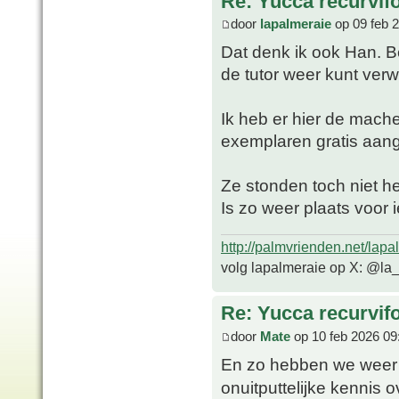
Re: Yucca recurvifo
door
lapalmeraie
op 09 feb 
Dat denk ik ook Han. B
de tutor weer kunt verw
Ik heb er hier de mach
exemplaren gratis aa
Ze stonden toch niet hee
Is zo weer plaats voor 
http://palmvrienden.net/lapa
volg lapalmeraie op X: @la
Re: Yucca recurvifo
door
Mate
op 10 feb 2026 09
En zo hebben we weer 
onuitputtelijke kennis 