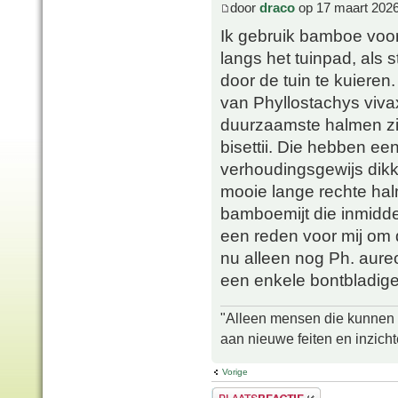
door
draco
op 17 maart 2026
Ik gebruik bamboe voor
langs het tuinpad, als
door de tuin te kuieren.
van Phyllostachys viva
duurzaamste halmen zij
bisettii. Die hebben e
verhoudingsgewijs dikk
mooie lange rechte halm
bamboemijt die inmidde
een reden voor mij om 
nu alleen nog Ph. aureo
een enkele bontbladige
"Alleen mensen die kunnen tw
aan nieuwe feiten en inzich
Vorige
Plaats een reactie