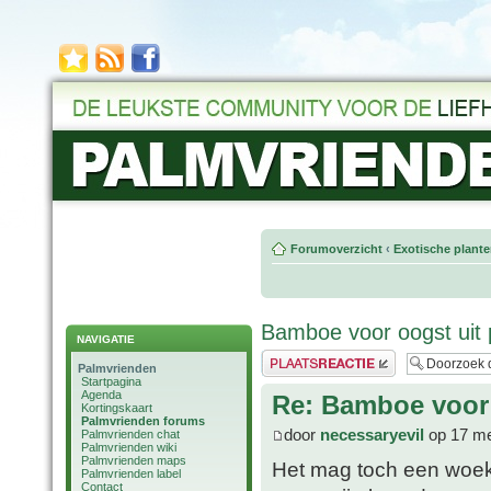
Forumoverzicht
‹
Exotische plant
Bamboe voor oogst uit 
NAVIGATIE
Plaats een reactie
Palmvrienden
Startpagina
Agenda
Re: Bamboe voor 
Kortingskaart
Palmvrienden forums
door
necessaryevil
op 17 me
Palmvrienden chat
Palmvrienden wiki
Palmvrienden maps
Het mag toch een woeke
Palmvrienden label
Contact