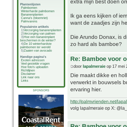
extra mijn best doen om
Plantenlijsten
Palmbomen
Winterharde palmbomen
Ik ga eens kijken of i
Bananenplanten
Canna's (bloemriet)
Palmvarens
want de zaadjes zijn h
Populairste artikels
1)
Verzorging bananenplanten
2)
Verzorging van palmen
Die Arundo Donax, is di
3)
Hoe een bananenplant
beschermen in de winter?
zo hard als bamboe?
4)
De 10 winterhardste
palmbomen ter wereld
5)
Zaaien van avocado
Handige pagina's
Re: Bamboe voor oo
Exoten adressen
Veel gestelde vragen
door
lapalmeraie
op 17 mei 
Hoe foto's uploaden
Richtlijnen
Die maakt dikke en hol
Disclaimer
Link naar ons
Links
verwerkt in bouwsels bu
ervaring hier.
SPONSORS
http://palmvrienden.net/lapa
volg lapalmeraie op X: @la
Re: Bamboe voor oo