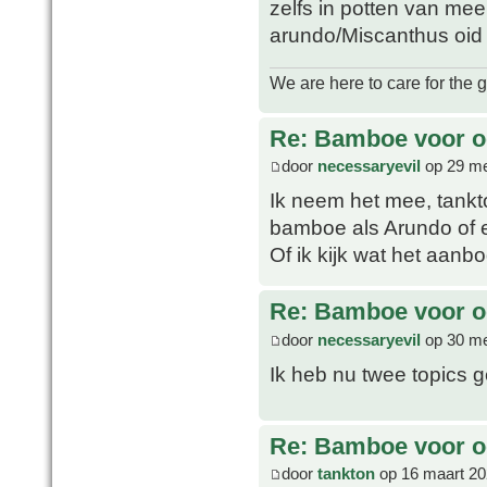
zelfs in potten van meer
arundo/Miscanthus oid
We are here to care for the 
Re: Bamboe voor oo
door
necessaryevil
op 29 me
Ik neem het mee, tankt
bamboe als Arundo of e
Of ik kijk wat het aanbo
Re: Bamboe voor oo
door
necessaryevil
op 30 me
Ik heb nu twee topics g
Re: Bamboe voor oo
door
tankton
op 16 maart 20