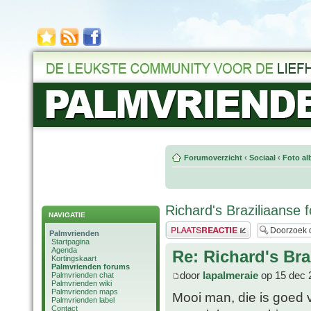
Forumoverzicht
‹
Sociaal
‹
Foto al
Richard's Braziliaanse f
NAVIGATIE
Plaats een reactie
Palmvrienden
Startpagina
Agenda
Re: Richard's Bra
Kortingskaart
Palmvrienden forums
door
lapalmeraie
op 15 dec 
Palmvrienden chat
Palmvrienden wiki
Palmvrienden maps
Mooi man, die is goed v
Palmvrienden label
Contact