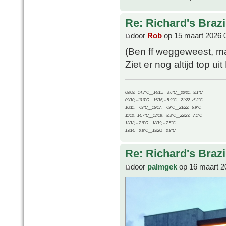
Re: Richard's Brazi
door
Rob
op 15 maart 2026 
(Ben ff weggeweest, ma
Ziet er nog altijd top uit
08/09, -14.7°C__14/15, - 3.6°C__20/21, -9.1°C
09/10, -10.0°C__15/16, - 5.9°C__21/22, -5.2°C
10/11, - 7.9°C__16/17, - 7.9°C__21/22, -6.9°C
11/12, -14.7°C__17/18, - 8.3°C__22/23, -7.1°C
12/13, - 7.9°C__18/19, - 7.5°C
13/14, - 0.8°C__19/20, - 2.8°C
Re: Richard's Brazi
door
palmgek
op 16 maart 2