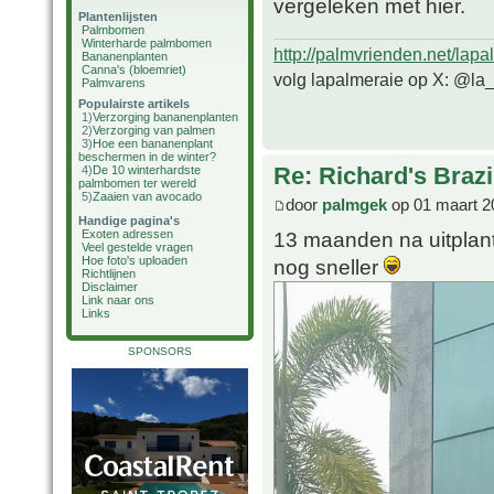
vergeleken met hier.
Plantenlijsten
Palmbomen
Winterharde palmbomen
http://palmvrienden.net/lapa
Bananenplanten
Canna's (bloemriet)
volg lapalmeraie op X: @la
Palmvarens
Populairste artikels
1)
Verzorging bananenplanten
2)
Verzorging van palmen
3)
Hoe een bananenplant
beschermen in de winter?
Re: Richard's Brazi
4)
De 10 winterhardste
palmbomen ter wereld
5)
Zaaien van avocado
door
palmgek
op 01 maart 2
Handige pagina's
13 maanden na uitplant
Exoten adressen
Veel gestelde vragen
Hoe foto's uploaden
nog sneller
Richtlijnen
Disclaimer
Link naar ons
Links
SPONSORS