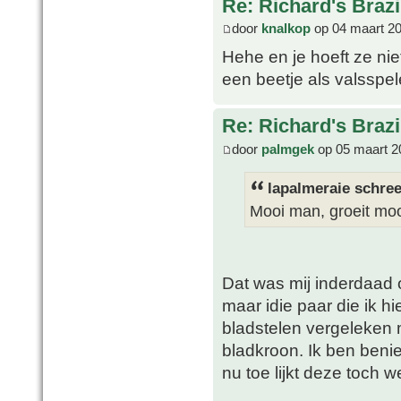
Re: Richard's Brazi
door
knalkop
op 04 maart 20
Hehe en je hoeft ze niet
een beetje als valsspel
Re: Richard's Brazi
door
palmgek
op 05 maart 2
lapalmeraie schree
Mooi man, groeit mo
Dat was mij inderdaad 
maar idie paar die ik h
bladstelen vergeleken 
bladkroon. Ik ben beni
nu toe lijkt deze toch w