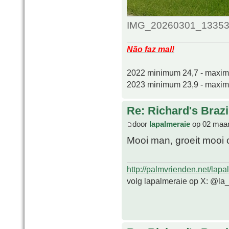
IMG_20260301_133539_
Não faz mal!
2022 minimum 24,7 - maxi
2023 minimum 23,9 - maxi
Re: Richard's Brazi
door
lapalmeraie
op 02 maar
Mooi man, groeit mooi
http://palmvrienden.net/lapa
volg lapalmeraie op X: @la