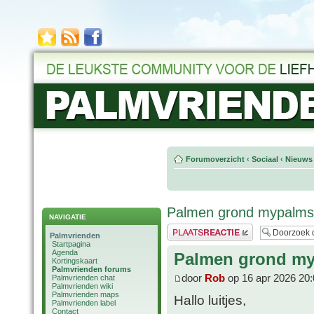
Forumoverzicht
‹
Sociaal
‹
Nieuws 
Palmen grond mypalm
NAVIGATIE
Plaats een reactie
Palmvrienden
Startpagina
Agenda
Palmen grond m
Kortingskaart
Palmvrienden forums
door
Rob
op 16 apr 2026 20:
Palmvrienden chat
Palmvrienden wiki
Palmvrienden maps
Hallo luitjes,
Palmvrienden label
Contact