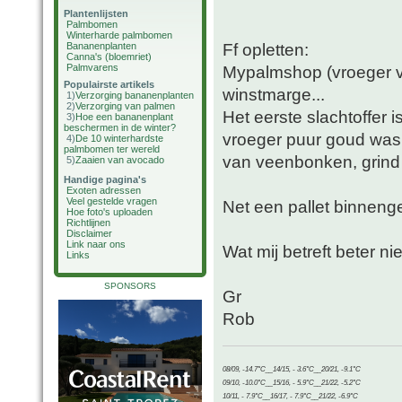
Plantenlijsten
Palmbomen
Winterharde palmbomen
Ff opletten:
Bananenplanten
Canna's (bloemriet)
Palmvarens
Mypalmshop (vroeger va
Populairste artikels
winstmarge...
1)
Verzorging bananenplanten
2)
Verzorging van palmen
Het eerste slachtoffer 
3)
Hoe een bananenplant
beschermen in de winter?
vroeger puur goud was 
4)
De 10 winterhardste
palmbomen ter wereld
van veenbonken, grind
5)
Zaaien van avocado
Handige pagina's
Exoten adressen
Veel gestelde vragen
Net een pallet binnenge
Hoe foto's uploaden
Richtlijnen
Disclaimer
Link naar ons
Wat mij betreft beter n
Links
SPONSORS
Gr
Rob
08/09, -14.7°C__14/15, - 3.6°C__20/21, -9.1°C
09/10, -10.0°C__15/16, - 5.9°C__21/22, -5.2°C
10/11, - 7.9°C__16/17, - 7.9°C__21/22, -6.9°C