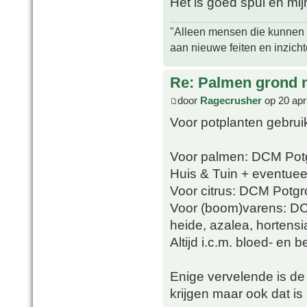
Het is goed spul en mijn
"Alleen mensen die kunnen tw
aan nieuwe feiten en inzich
Re: Palmen grond
door
Ragecrusher
op 20 apr
Voor potplanten gebrui
Voor palmen: DCM Potg
Huis & Tuin + eventueel
Voor citrus: DCM Potgro
Voor (boom)varens: D
heide, azalea, hortens
Altijd i.c.m. bloed- en 
Enige vervelende is de v
krijgen maar ook dat is 