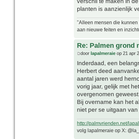
verschil te maken in d
planten is aanzienlijk 
"Alleen mensen die kunnen tw
aan nieuwe feiten en inzich
Re: Palmen grond
door
lapalmeraie
op 21 apr 
Inderdaad, een belangrij
Herbert deed aanvanke
aantal jaren werd hern
vorig jaar, gelijk met 
overgenomen geweest
Bij overname kan het al
niet per se uitgaan van
http://palmvrienden.net/lapa
volg lapalmeraie op X: @la