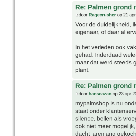
Re: Palmen grond
door
Ragecrusher
op 21 apr
Voor de duidelijkheid, 
eigenaar, of daar al er
In het verleden ook va
gehad. Inderdaad welee
maar dat werd steeds 
plant.
Re: Palmen grond
door
hanscazan
op 23 apr 2
mypalmshop is nu on
staat onder klantenserv
silence, bellen als vroe
ook niet meer mogelijk, t
dacht jarenlang gekoch