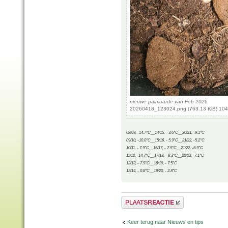
nieuwe palmaarde van Feb 2026
20260418_123024.png (763.13 KiB) 104
08/09, -14.7°C__14/15, - 3.6°C__20/21, -9.1°C
09/10, -10.0°C__15/16, - 5.9°C__21/22, -5.2°C
10/11, - 7.9°C__16/17, - 7.9°C__21/22, -6.9°C
11/12, -14.7°C__17/18, - 8.3°C__22/23, -7.1°C
12/13, - 7.9°C__18/19, - 7.5°C
13/14, - 0.8°C__19/20, - 2.8°C
Plaats een reactie
Keer terug naar Nieuws en tips