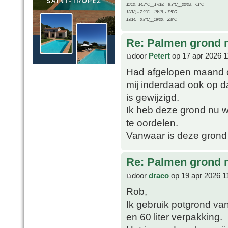
11/12, -14.7°C__17/18, - 8.3°C__22/23, -7.1°C
12/13, - 7.9°C__18/19, - 7.5°C
13/14, - 0.8°C__19/20, - 2.8°C
Re: Palmen grond
door
Petert
op 17 apr 2026 1
Had afgelopen maand o
mij inderdaad ook op d
is gewijzigd.
Ik heb deze grond nu we
te oordelen.
Vanwaar is deze grond
Re: Palmen grond
door
draco
op 19 apr 2026 1
Rob,
Ik gebruik potgrond van
en 60 liter verpakking.