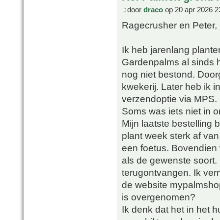
door
draco
op 20 apr 2026 2
Ragecrusher en Peter,
Ik heb jarenlang plant
Gardenpalms al sinds h
nog niet bestond. Doorg
kwekerij. Later heb ik
verzendoptie via MPS.
Soms was iets niet in 
Mijn laatste bestelling
plant week sterk af va
een foetus. Bovendien 
als de gewenste soort. 
terugontvangen. Ik ver
de website mypalmsho
is overgenomen?
Ik denk dat het in het h