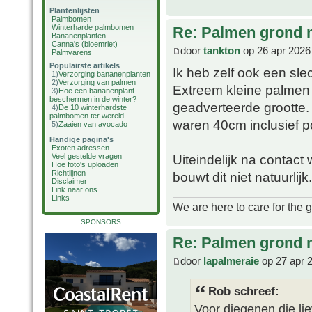
Plantenlijsten
Palmbomen
Winterharde palmbomen
Re: Palmen grond
Bananenplanten
Canna's (bloemriet)
door
tankton
op 26 apr 2026
Palmvarens
Populairste artikels
Ik heb zelf ook een sl
1)
Verzorging bananenplanten
2)
Verzorging van palmen
Extreem kleine palmen 
3)
Hoe een bananenplant
beschermen in de winter?
geadverteerde grootte.
4)
De 10 winterhardste
palmbomen ter wereld
waren 40cm inclusief p
5)
Zaaien van avocado
Handige pagina's
Exoten adressen
Uiteindelijk na contact
Veel gestelde vragen
Hoe foto's uploaden
Richtlijnen
bouwt dit niet natuurlijk.
Disclaimer
Link naar ons
Links
We are here to care for the 
SPONSORS
Re: Palmen grond
door
lapalmeraie
op 27 apr 
Rob schreef:
Voor diegenen die lie