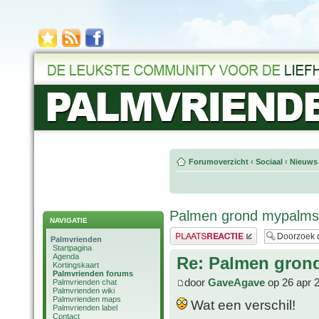
Forumoverzicht
‹
Sociaal
‹
Nieuws 
Palmen grond mypalm
NAVIGATIE
Plaats een reactie
Palmvrienden
Startpagina
Agenda
Re: Palmen gro
Kortingskaart
Palmvrienden forums
door
GaveAgave
op 26 apr 
Palmvrienden chat
Palmvrienden wiki
Palmvrienden maps
Wat een verschil!
Palmvrienden label
Contact