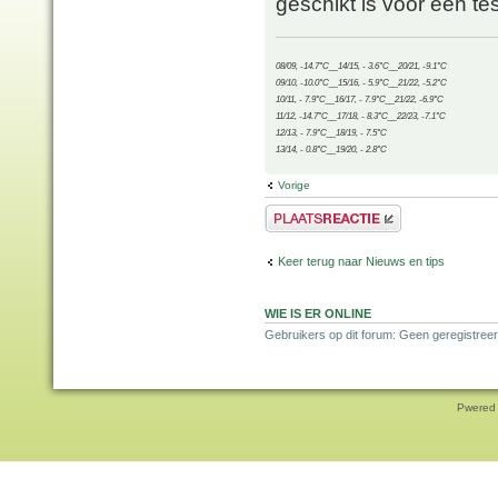
geschikt is voor een tes
08/09, -14.7°C__14/15, - 3.6°C__20/21, -9.1°C
09/10, -10.0°C__15/16, - 5.9°C__21/22, -5.2°C
10/11, - 7.9°C__16/17, - 7.9°C__21/22, -6.9°C
11/12, -14.7°C__17/18, - 8.3°C__22/23, -7.1°C
12/13, - 7.9°C__18/19, - 7.5°C
13/14, - 0.8°C__19/20, - 2.8°C
Vorige
Plaats een reactie
Keer terug naar Nieuws en tips
WIE IS ER ONLINE
Gebruikers op dit forum: Geen geregistreer
Pwered