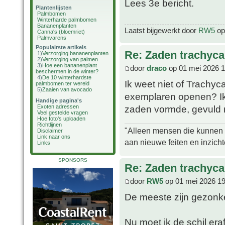
Lees 3e bericht.
Plantenlijsten
Palmbomen
Winterharde palmbomen
Bananenplanten
Laatst bijgewerkt door
RW5
op 
Canna's (bloemriet)
Palmvarens
Populairste artikels
Re: Zaden trachycar
1)
Verzorging bananenplanten
2)
Verzorging van palmen
3)
Hoe een bananenplant
door
draco
op 01 mei 2026 1
beschermen in de winter?
4)
De 10 winterhardste
Ik weet niet of Trachy
palmbomen ter wereld
5)
Zaaien van avocado
exemplaren openen? Ik
Handige pagina's
zaden vormde, gevuld m
Exoten adressen
Veel gestelde vragen
Hoe foto's uploaden
Richtlijnen
"Alleen mensen die kunnen tw
Disclaimer
Link naar ons
aan nieuwe feiten en inzich
Links
SPONSORS
Re: Zaden trachycar
door
RW5
op 01 mei 2026 19
De meeste zijn gezonk
Nu moet ik de schil era