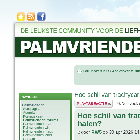
Forumoverzicht
‹
Aanverwante rub
Hoe schil van trachycar
NAVIGATIE
Plaats een reactie
Palmvrienden
Startpagina
Agenda
Hoe schil van tra
Kortingskaart
Palmvrienden forums
halen?
Palmvrienden chat
Palmvrienden wiki
Palmvrienden maps
door
RW5
op 30 apr 2026 14
Palmvrienden label
Contact