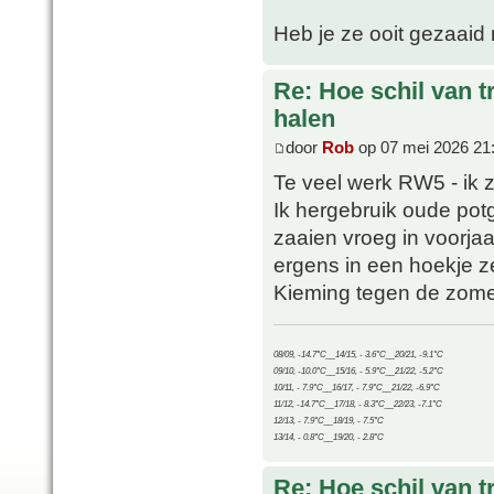
Heb je ze ooit gezaaid 
Re: Hoe schil van t
halen
door
Rob
op 07 mei 2026 21
Te veel werk RW5 - ik 
Ik hergebruik oude potg
zaaien vroeg in voorja
ergens in een hoekje ze
Kieming tegen de zome
08/09, -14.7°C__14/15, - 3.6°C__20/21, -9.1°C
09/10, -10.0°C__15/16, - 5.9°C__21/22, -5.2°C
10/11, - 7.9°C__16/17, - 7.9°C__21/22, -6.9°C
11/12, -14.7°C__17/18, - 8.3°C__22/23, -7.1°C
12/13, - 7.9°C__18/19, - 7.5°C
13/14, - 0.8°C__19/20, - 2.8°C
Re: Hoe schil van t