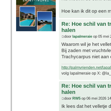
Hoe kan ik dit op een 
Re: Hoe schil van t
halen
door
lapalmeraie
op 05 mei 
Waarom wil je het velle
Bij zaden met vruchtvlee
Trachycarpus niet aan
http://palmvrienden.net/lapa
volg lapalmeraie op X: @la
Re: Hoe schil van t
halen
door
RW5
op 06 mei 2026 14
Ik lees dat het velletje