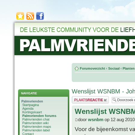
Forumoverzicht
‹
Sociaal
‹
Planten
Wenslijst WSNBM - Jo
NAVIGATIE
Plaats een reactie
Palmvrienden
Startpagina
Agenda
Wenslijst WSNBM
Kortingskaart
Palmvrienden forums
door
wsnbm
op 12 aug 2010
Palmvrienden chat
Palmvrienden wiki
Palmvrienden maps
Voor de bijeenkomst va
Palmvrienden label
Contact