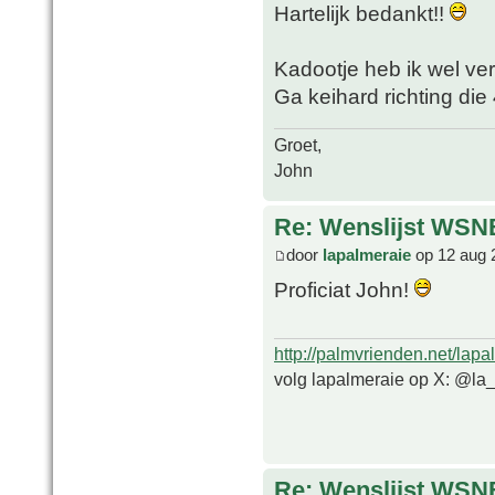
Hartelijk bedankt!!
Kadootje heb ik wel ve
Ga keihard richting die 
Groet,
John
Re: Wenslijst WSN
door
lapalmeraie
op 12 aug 
Proficiat John!
http://palmvrienden.net/lapa
volg lapalmeraie op X: @la
Re: Wenslijst WSN