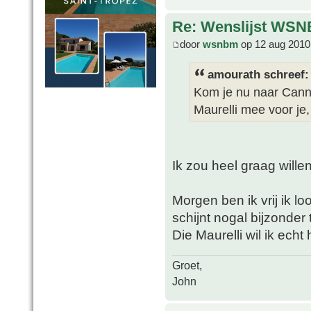
Re: Wenslijst WSN
door
wsnbm
op 12 aug 2010
amourath schreef:
Kom je nu naar Cann
Maurelli mee voor je
Ik zou heel graag wille
Morgen ben ik vrij ik lo
schijnt nogal bijzonder t
Die Maurelli wil ik ech
Groet,
John