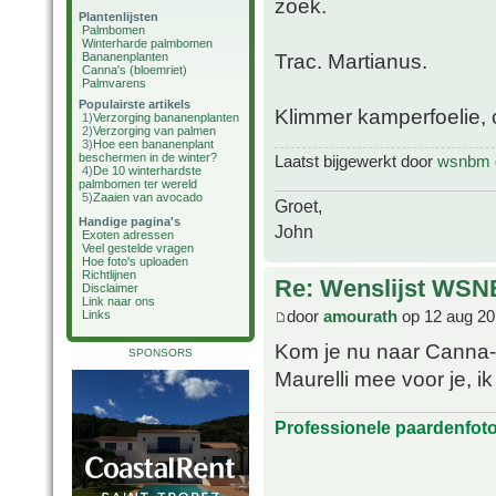
zoek.
Plantenlijsten
Palmbomen
Winterharde palmbomen
Trac. Martianus.
Bananenplanten
Canna's (bloemriet)
Palmvarens
Populairste artikels
Klimmer kamperfoelie, c
1)
Verzorging bananenplanten
2)
Verzorging van palmen
3)
Hoe een bananenplant
beschermen in de winter?
Laatst bijgewerkt door
wsnbm
4)
De 10 winterhardste
palmbomen ter wereld
5)
Zaaien van avocado
Groet,
Handige pagina's
John
Exoten adressen
Veel gestelde vragen
Hoe foto's uploaden
Richtlijnen
Re: Wenslijst WSN
Disclaimer
Link naar ons
door
amourath
op 12 aug 20
Links
Kom je nu naar Canna-
SPONSORS
Maurelli mee voor je, i
Professionele paardenfot