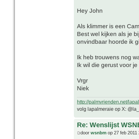
Hey John
Als klimmer is een Cam
Best wel kijken als je b
onvindbaar hoorde ik g
Ik heb trouwens nog wa
Ik wil die gerust voo
Vrgr
Niek
http://palmvrienden.net/lapa
volg lapalmeraie op X: @la
Re: Wenslijst WSN
door
wsnbm
op 27 feb 2011 