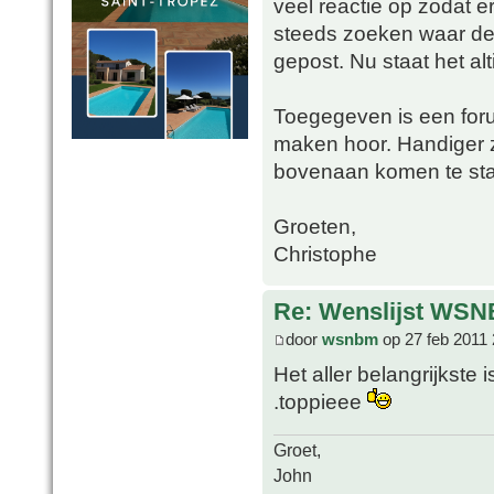
veel reactie op zodat e
steeds zoeken waar de g
gepost. Nu staat het alt
Toegegeven is een foru
maken hoor. Handiger zo
bovenaan komen te staa
Groeten,
Christophe
Re: Wenslijst WSN
door
wsnbm
op 27 feb 2011 
Het aller belangrijkste 
.toppieee
Groet,
John