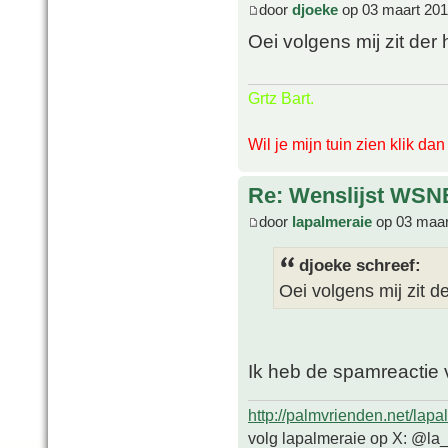
door
djoeke
op 03 maart 201
Oei volgens mij zit der 
Grtz Bart.
Wil je mijn tuin zien klik da
Re: Wenslijst WSN
door
lapalmeraie
op 03 maar
djoeke schreef:
Oei volgens mij zit d
Ik heb de spamreactie 
http://palmvrienden.net/lapa
volg lapalmeraie op X: @la