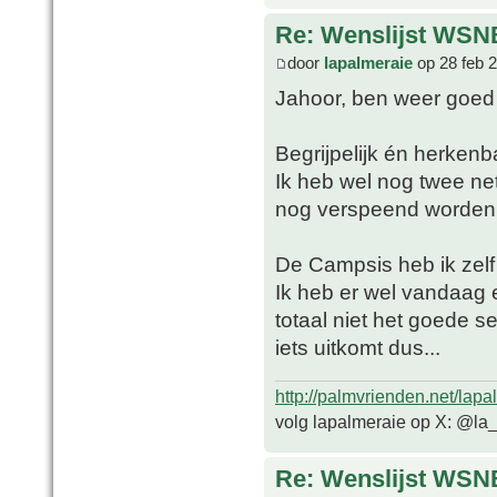
Re: Wenslijst WSN
door
lapalmeraie
op 28 feb 
Jahoor, ben weer goe
Begrijpelijk én herkenb
Ik heb wel nog twee n
nog verspeend worden e
De Campsis heb ik zelf
Ik heb er wel vandaag
totaal niet het goede s
iets uitkomt dus...
http://palmvrienden.net/lapa
volg lapalmeraie op X: @la
Re: Wenslijst WSN