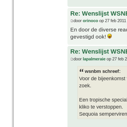
Re: Wenslijst WSN
door
orinoco
op 27 feb 2011
En door de diverse rea
gevestigd ook!
Re: Wenslijst WSN
door
lapalmeraie
op 27 feb 
wsnbm schreef:
Voor de bijeenkomst 
zoek.
Een tropische speci
kliko te verstoppen.
Sequoia sempervirens