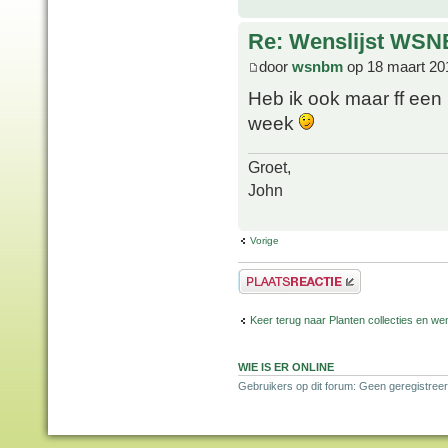
Re: Wenslijst WSN
door
wsnbm
op 18 maart 20
Heb ik ook maar ff een
week
Groet,
John
Vorige
Plaats een reactie
Keer terug naar Planten collecties en wen
WIE IS ER ONLINE
Gebruikers op dit forum: Geen geregistreer