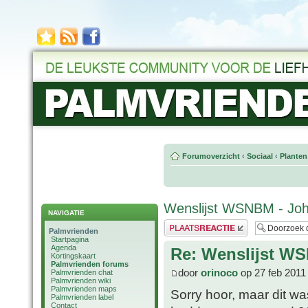
Forumoverzicht
‹
Sociaal
‹
Planten
Wenslijst WSNBM - Jo
NAVIGATIE
Plaats een reactie
Palmvrienden
Startpagina
Agenda
Re: Wenslijst W
Kortingskaart
Palmvrienden forums
door
orinoco
op 27 feb 2011
Palmvrienden chat
Palmvrienden wiki
Palmvrienden maps
Sorry hoor, maar dit w
Palmvrienden label
Contact