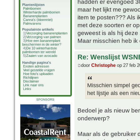
hadden er evengoed 30 
Plantenlijsten
maar het lijkt me gewoo
Palmbomen
Winterharde palmbomen
item te posten??? Als i
Bananenplanten
Canna's (bloemriet)
Palmvarens
met deze soorten er op
Populairste artikels
geweest is als hij deze 
1)
Verzorging bananenplanten
2)
Verzorging van palmen
Maar misschien heb ik
3)
Hoe een bananenplant
beschermen in de winter?
4)
De 10 winterhardste
palmbomen ter wereld
Re: Wenslijst WSN
5)
Zaaien van avocado
Handige pagina's
door
Christophe
op 27 feb 2
Exoten adressen
Veel gestelde vragen
Hoe foto's uploaden
Richtlijnen
Disclaimer
Misschien simpel ged
Link naar ons
Links
het lijstje als een n
SPONSORS
Bedoel je als nieuw ber
onderwerp?
Maar als de gebruiker d