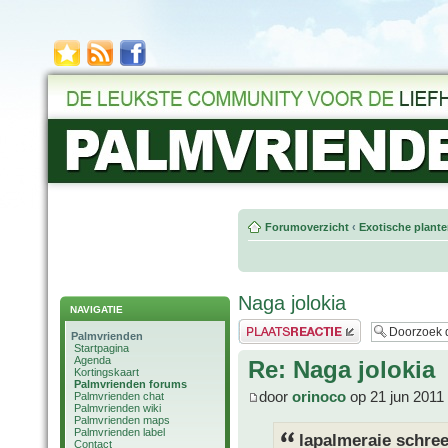
Forumoverzicht
‹
Exotische plant
Naga jolokia
NAVIGATIE
Plaats een reactie
Palmvrienden
Startpagina
Agenda
Re: Naga jolokia
Kortingskaart
Palmvrienden forums
door
orinoco
op 21 jun 2011
Palmvrienden chat
Palmvrienden wiki
Palmvrienden maps
Palmvrienden label
lapalmeraie schree
Contact