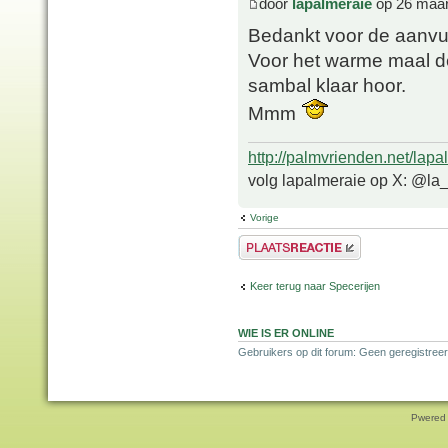
door
lapalmeraie
op 26 maar
Bedankt voor de aanvul
Voor het warme maal d
sambal klaar hoor.
Mmm
http://palmvrienden.net/lapa
volg lapalmeraie op X: @la
Vorige
Plaats een reactie
Keer terug naar Specerijen
WIE IS ER ONLINE
Gebruikers op dit forum: Geen geregistreer
Pwered