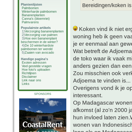
Bereidingen/koken is 
Plantenlijsten
Palmbomen
Winterharde palmbomen
Bananenplanten
Canna's (bloemriet)
Palmvarens
Koken vind ik niet er
Populairste artikels
1)
Verzorging bananenplanten
2)
Verzorging van palmen
woning heb ik geen va
3)
Hoe een bananenplant
beschermen in de winter?
je er eenmaal aan ge
4)
De 10 winterhardste
palmbomen ter wereld
Wat betreft de Adjoem
5)
Zaaien van avocado
de toko waar ik vaak mi
Handige pagina's
Exoten adressen
anders gezien dan een 
Veel gestelde vragen
Hoe foto's uploaden
Zou misschien ook verk
Richtlijnen
Disclaimer
Adjoema te vinden is...
Link naar ons
Links
Overigens vond ik je o
interessant.
SPONSORS
Op Madagascar wonen 
afkomst (al zo'n 2000 ja
hun invloed laten zien.
wonen van Indonesische