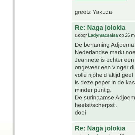
greetz Yakuza
Re: Naga jolokia
door
Ladymacsalsa
op 26 m
De benaming Adjoema p
Nederlandse markt no
Jeannete is echter een
ongeveer een vinger dik
volle rijpheid altijd geel
is deze peper in de ka
minder puntig.
De surinaamse Adjoema 
heetst/scherpst .
doei
Re: Naga jolokia