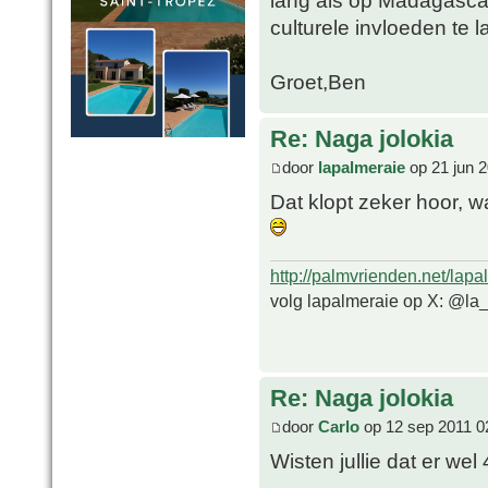
lang als op Madagasca
culturele invloeden te l
Groet,Ben
Re: Naga jolokia
door
lapalmeraie
op 21 jun 2
Dat klopt zeker hoor, 
http://palmvrienden.net/lapa
volg lapalmeraie op X: @la
Re: Naga jolokia
door
Carlo
op 12 sep 2011 0
Wisten jullie dat er w