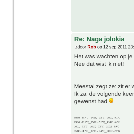
Re: Naga jolokia
door
Rob
op 12 sep 2011 23
Het was wachten op je r
Nee dat wist ik niet!
Meestal zegt ze: zit er
Ik zal de volgende kee
gewenst had
08/09, -14.7°C__14/15, - 3.6°C__20/21, -9.1°C
09/10, -10.0°C__15/16, - 5.9°C__21/22, -5.2°C
10/11, - 7.9°C__16/17, - 7.9°C__21/22, -6.9°C
11/12, -14.7°C__17/18, - 8.3°C__22/23, -7.1°C