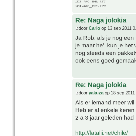
12/13, - 7.9°C__18/19, - 7.5°C
13/14, - 0.8°C__19/20, - 2.8°C
Re: Naga jolokia
door
Carlo
op 13 sep 2011 0
Ja Rob, als je nog een
je maar he', kun je het
nog steeds een pakket
ook eens goed gemaakt
Re: Naga jolokia
door
yakuza
op 18 sep 2011
Als er iemand meer wil 
Heb er al enkele keren
2 a 3 jaar geleden had i
http://fatalii.net/chile/