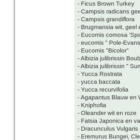
- Ficus Brown Turkey
- Campsis radicans gee
- Campsis grandiflora
- Brugmansia wit, geel 
- Eucomis comosa 'Spa
- eucomis " Pole-Evansi
- Eucomis "Bicolor"
- Albizia julibrissin Bou
- Albizia julibrissin " 
- Yucca Rostrata
- yucca baccata
- Yucca recurvifolia
- Agapantus Blauw en 
- Kniphofia
- Oleander wit en roze
- Fatsia Japonica en va
- Dracunculus Vulgaris
- Eremurus Bungei, Cl