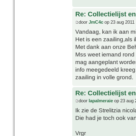
Re: Collectielijst 
door
JmC4c
op 23 aug 2011 
Vandaag, kan ik aan mi
Het is een zaailing,als 
Met dank aan onze Beh
Mss weet iemand rond w
mag aangeplant worden
info meegedeeld kreeg.
zaailing in volle grond.
Re: Collectielijst 
door
lapalmeraie
op 23 aug 
Ik zie de Strelitzia nicol
Die had je toch ook van
Vrgr