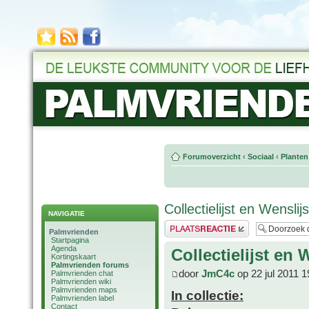
Forumoverzicht
‹
Sociaal
‹
Planten
Collectielijst en Wensli
NAVIGATIE
Plaats een reactie
Palmvrienden
Startpagina
Agenda
Collectielijst en
Kortingskaart
Palmvrienden forums
door
JmC4c
op 22 jul 2011 1
Palmvrienden chat
Palmvrienden wiki
Palmvrienden maps
In collectie:
Palmvrienden label
Contact