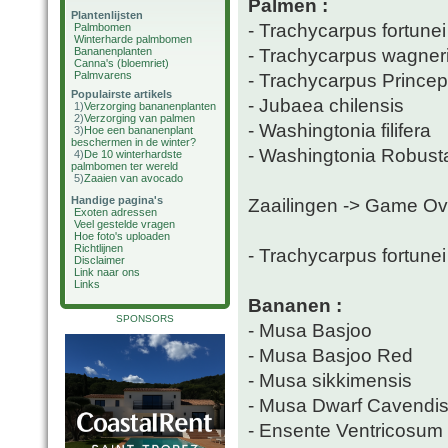
Palmen :
Plantenlijsten
- Trachycarpus fortunei
Palmbomen
Winterharde palmbomen
- Trachycarpus wagner
Bananenplanten
Canna's (bloemriet)
Palmvarens
- Trachycarpus Prince
Populairste artikels
- Jubaea chilensis
1)
Verzorging bananenplanten
2)
Verzorging van palmen
- Washingtonia filifera
3)
Hoe een bananenplant
beschermen in de winter?
- Washingtonia Robust
4)
De 10 winterhardste
palmbomen ter wereld
5)
Zaaien van avocado
Handige pagina's
Zaailingen -> Game Ov
Exoten adressen
Veel gestelde vragen
Hoe foto's uploaden
Richtlijnen
- Trachycarpus fortune
Disclaimer
Link naar ons
Links
Bananen :
SPONSORS
- Musa Basjoo
- Musa Basjoo Red
- Musa sikkimensis
- Musa Dwarf Cavendi
- Ensente Ventricosum 