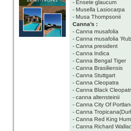
- Ensete glaucum
- Musella Lasiocarpa
- Musa Thompsonii
Canna’s :
- Canna musafolia
- Canna musafolia 'Ru
- Canna president
- Canna Indica
- Canna Bengal Tiger
- Canna Brasiliensis
- Canna Stuttgart
- Canna Cleopatra
- Canna Black Cleopat
- canna altensteinii
- Canna City Of Portla
- Canna Tropicana(Dur
- Canna Red King Hum
- Canna Richard Walla