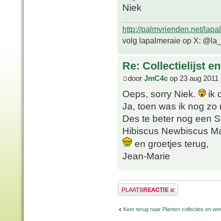
Niek
http://palmvrienden.net/lapa
volg lapalmeraie op X: @la
Re: Collectielijst 
door
JmC4c
op 23 aug 2011 
Oeps, sorry Niek.
ik 
Ja, toen was ik nog zo n
Des te beter nog een Str
Hibiscus Newbiscus M
en groetjes terug,
Jean-Marie
Plaats een reactie
Keer terug naar Planten collecties en wen