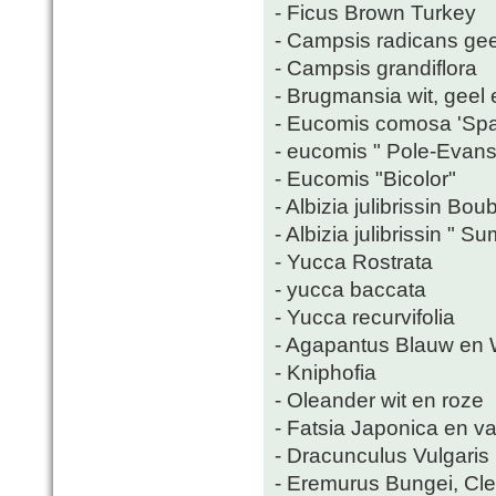
- Ficus Brown Turkey
- Campsis radicans gee
- Campsis grandiflora
- Brugmansia wit, geel 
- Eucomis comosa 'Spa
- eucomis " Pole-Evansi
- Eucomis "Bicolor"
- Albizia julibrissin Bou
- Albizia julibrissin " 
- Yucca Rostrata
- yucca baccata
- Yucca recurvifolia
- Agapantus Blauw en 
- Kniphofia
- Oleander wit en roze
- Fatsia Japonica en va
- Dracunculus Vulgaris
- Eremurus Bungei, Cl