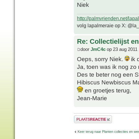
Niek
http://palmvrienden.net/lapa
volg lapalmeraie op X: @la
Re: Collectielijst 
door
JmC4c
op 23 aug 2011 
Oeps, sorry Niek.
ik 
Ja, toen was ik nog zo n
Des te beter nog een Str
Hibiscus Newbiscus M
en groetjes terug,
Jean-Marie
Plaats een reactie
Keer terug naar Planten collecties en wen