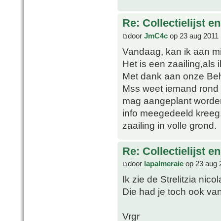
Re: Collectielijst 
door
JmC4c
op 23 aug 2011 
Vandaag, kan ik aan mi
Het is een zaailing,als 
Met dank aan onze Beh
Mss weet iemand rond w
mag aangeplant worden
info meegedeeld kreeg.
zaailing in volle grond.
Re: Collectielijst 
door
lapalmeraie
op 23 aug 
Ik zie de Strelitzia nicol
Die had je toch ook van
Vrgr