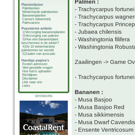
Palmen :
Plantenlijsten
- Trachycarpus fortunei
Palmbomen
Winterharde palmbomen
- Trachycarpus wagner
Bananenplanten
Canna's (bloemriet)
Palmvarens
- Trachycarpus Prince
Populairste artikels
- Jubaea chilensis
1)
Verzorging bananenplanten
2)
Verzorging van palmen
- Washingtonia filifera
3)
Hoe een bananenplant
beschermen in de winter?
- Washingtonia Robust
4)
De 10 winterhardste
palmbomen ter wereld
5)
Zaaien van avocado
Handige pagina's
Zaailingen -> Game Ov
Exoten adressen
Veel gestelde vragen
Hoe foto's uploaden
Richtlijnen
- Trachycarpus fortune
Disclaimer
Link naar ons
Links
Bananen :
SPONSORS
- Musa Basjoo
- Musa Basjoo Red
- Musa sikkimensis
- Musa Dwarf Cavendi
- Ensente Ventricosum 