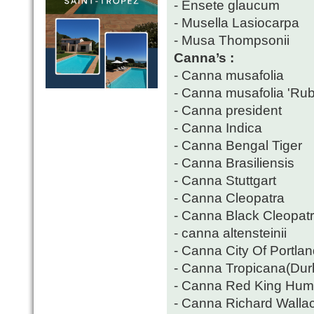
- Ensete glaucum
- Musella Lasiocarpa
- Musa Thompsonii
Canna’s :
- Canna musafolia
- Canna musafolia 'Ru
- Canna president
- Canna Indica
- Canna Bengal Tiger
- Canna Brasiliensis
- Canna Stuttgart
- Canna Cleopatra
- Canna Black Cleopat
- canna altensteinii
- Canna City Of Portla
- Canna Tropicana(Dur
- Canna Red King Hum
- Canna Richard Walla