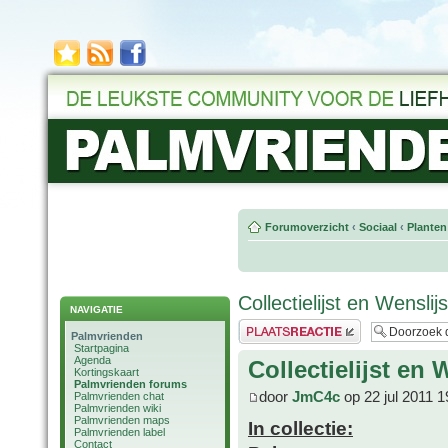
Forumoverzicht
‹
Sociaal
‹
Planten
Collectielijst en Wensli
NAVIGATIE
Plaats een reactie
Palmvrienden
Startpagina
Agenda
Collectielijst en
Kortingskaart
Palmvrienden forums
door
JmC4c
op 22 jul 2011 1
Palmvrienden chat
Palmvrienden wiki
Palmvrienden maps
In collectie:
Palmvrienden label
Contact