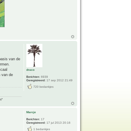
basis van de
ormen.
icaal
draco
n van de
Berichten:
6939
Geregistreerd:
17 sep 2012 21:49
720 bedankjes
n"
Marcje
Berichten:
17
Geregistreerd:
17 jul 2013 20:16
1 bedankjes