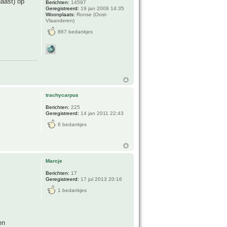
naast) op
Berichten:
14597
Geregistreerd:
19 jan 2009 14:35
Woonplaats:
Ronse (Oost-
Vlaanderen)
867 bedankjes
trachycarpus
Berichten:
225
Geregistreerd:
14 jan 2011 22:43
6 bedankjes
Marcje
Berichten:
17
Geregistreerd:
17 jul 2013 20:16
1 bedankjes
en