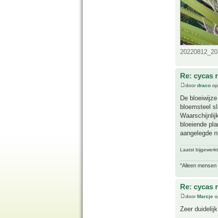
20220812_203
Re: cycas r
door
draco
op
De bloeiwijze
bloemsteel s
Waarschijnlij
bloeiende pla
aangelegde n
Laatst bijgewerk
"Alleen mensen d
Re: cycas r
door
Marcje
o
Zeer duidelij