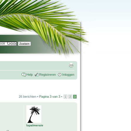
Help
Registreren
Inloggen
26 berichten •
Pagina
3
van
3
•
1
2
3
lapalmeraie