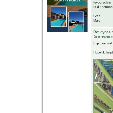
tevoorschijn
Is dit normaa
Grtjs
Marc
Re: cycas r
door
Marcje
o
Blijkbaar niet
Hopelijk helpt 