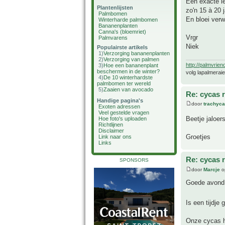
Een exacte le
Plantenlijsten
zo'n 15 à 20 j
Palmbomen
En bloei verw
Winterharde palmbomen
Bananenplanten
Canna's (bloemriet)
Vrgr
Palmvarens
Niek
Populairste artikels
1)
Verzorging bananenplanten
2)
Verzorging van palmen
http://palmvrien
3)
Hoe een bananenplant
beschermen in de winter?
volg lapalmerai
4)
De 10 winterhardste
palmbomen ter wereld
5)
Zaaien van avocado
Re: cycas r
Handige pagina's
door
trachyc
Exoten adressen
Veel gestelde vragen
Beetje jaloer
Hoe foto's uploaden
Richtlijnen
Disclaimer
Groetjes
Link naar ons
Links
Re: cycas r
SPONSORS
door
Marcje
op
Goede avond
Is een tijdje
Onze cycas h