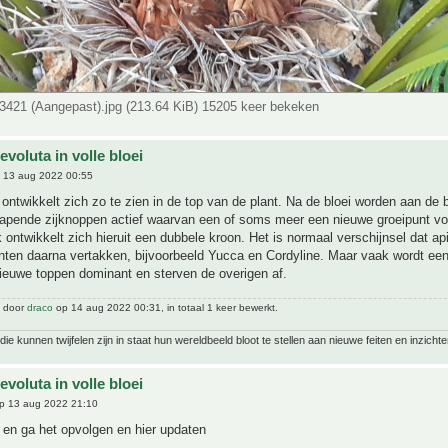
421 (Aangepast).jpg (213.64 KiB) 15205 keer bekeken
evoluta in volle bloei
 13 aug 2022 00:55
 ontwikkelt zich zo te zien in de top van de plant. Na de bloei worden aan de 
lapende zijknoppen actief waarvan een of soms meer een nieuwe groeipunt v
k ontwikkelt zich hieruit een dubbele kroon. Het is normaal verschijnsel dat ap
nten daarna vertakken, bijvoorbeeld Yucca en Cordyline. Maar vaak wordt ee
ieuwe toppen dominant en sterven de overigen af.
t door
draco
op 14 aug 2022 00:31, in totaal 1 keer bewerkt.
ie kunnen twijfelen zijn in staat hun wereldbeeld bloot te stellen aan nieuwe feiten en inzichte
evoluta in volle bloei
p 13 aug 2022 21:10
k en ga het opvolgen en hier updaten