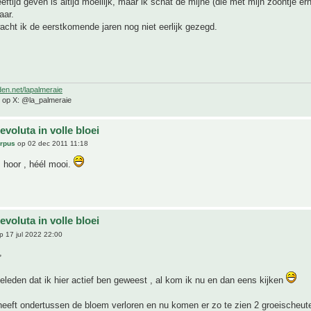
eftijd geven is altijd moeilijk, maar ik schat de mijne (die met mijn zoontje er
aar.
acht ik de eerstkomende jaren nog niet eerlijk gezegd.
den.net/lapalmeraie
e op X: @la_palmeraie
evoluta in volle bloei
arpus
op 02 dec 2011 11:18
s hoor , héél mooi.
evoluta in volle bloei
 17 jul 2022 22:00
,
 geleden dat ik hier actief ben geweest , al kom ik nu en dan eens kijken
eeft ondertussen de bloem verloren en nu komen er zo te zien 2 groeischeut