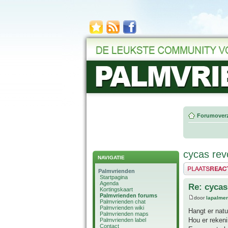
Forumoverz
cycas revo
NAVIGATIE
Plaats een reactie
Palmvrienden
Startpagina
Agenda
Re: cycas 
Kortingskaart
Palmvrienden forums
door
lapalmer
Palmvrienden chat
Palmvrienden wiki
Hangt er natuu
Palmvrienden maps
Hou er rekeni
Palmvrienden label
Contact