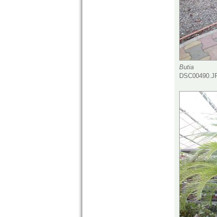
Butia
DSC00490.JP