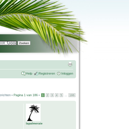
Help
Registreren
Inloggen
erichten •
Pagina
1
van
186
•
...
1
2
3
4
5
186
lapalmeraie