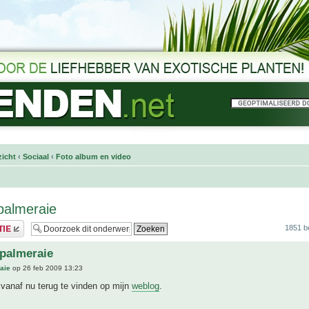
icht
‹
Sociaal
‹
Foto album en video
palmeraie
1851 b
palmeraie
aie
op 26 feb 2009 13:23
n vanaf nu terug te vinden op mijn
weblog
.