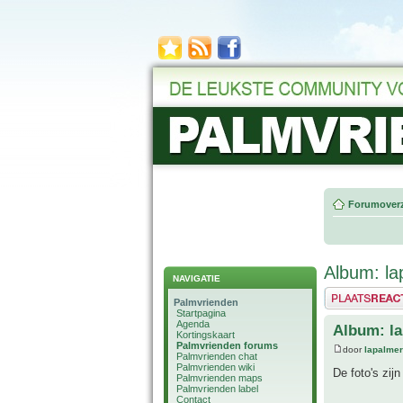
Forumoverz
Album: la
NAVIGATIE
Plaats een reactie
Palmvrienden
Startpagina
Agenda
Album: la
Kortingskaart
Palmvrienden forums
door
lapalmer
Palmvrienden chat
Palmvrienden wiki
De foto's zij
Palmvrienden maps
Palmvrienden label
Contact