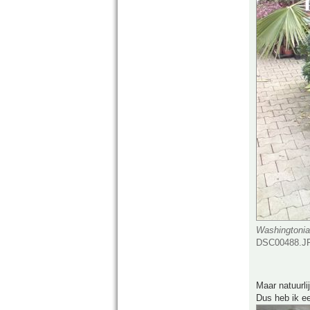
Washingtonia
DSC00488.JP
Maar natuurli
Dus heb ik e