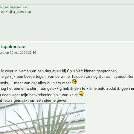
den.net/lapalmeraie
e op X: @la_palmeraie
 lapalmeraie
aie
op 09 mei 2009 23:36
n
ik weer in Namen en ben dus even bij Coin Vert binnen gesprongen.
 eigenlijk een beetje tegen, van de winter hadden ze nog Butia's in verschill
nsis,... maar van dat alles nu niets meer
nog het één en ander maar gelukkig heb ik een te kleine auto zodat ik geen i
doen waar mijn bankrekening spijt van krijgt
at foto's gemaakt om een idee te geven;