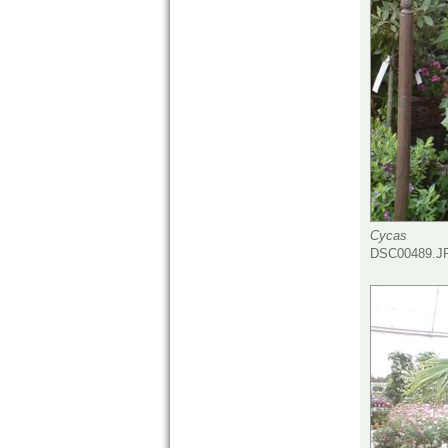
Cycas
DSC00489.JP