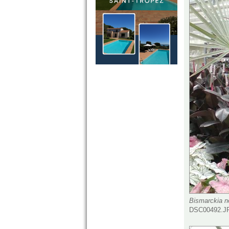
Bismarckia nob
DSC00492.JP