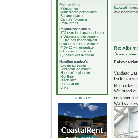
Plantenlijsten
http://palmvrien
Palmbomen
volg lapalmerai
Winterharde palmbomen
Bananenplanten
Canna's (bloemriet)
Palmvarens
Populairste artikels
1)
Verzorging bananenplanten
2)
Verzorging van palmen
3)
Hoe een bananenplant
beschermen in de winter?
Re: Album:
4)
De 10 winterhardste
palmbomen ter wereld
door
lapalmer
5)
Zaaien van avocado
Palmvriende
Handige pagina's
Exoten adressen
Veel gestelde vragen
Vandaag was 
Hoe foto's uploaden
Richtlijnen
De keuze viel
Disclaimer
Link naar ons
Musa sikkime
Links
Wel stond er 
aankopen kan 
SPONSORS
Wel heb ik w