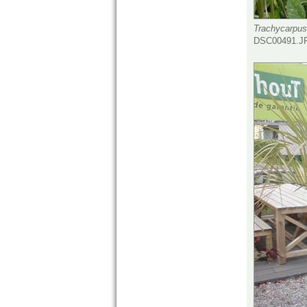
Trachycarpus 
DSC00491.JP