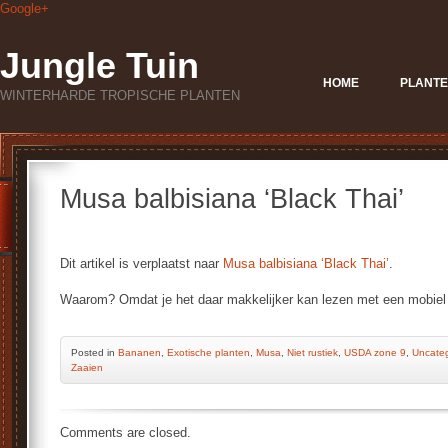
Google+
Jungle Tuin
HOME
PLANTE
WINTERHARDE TROPISCHE PLANTEN
Musa balbisiana ‘Black Thai’
Dit artikel is verplaatst naar
Musa balbisiana ‘Black Thai’
.
Waarom? Omdat je het daar makkelijker kan lezen met een mobiel 
Posted
in
Bananen
,
Exotische planten
,
Musa
,
Niet rustiek
,
USDA zone 9
,
Uncate
Zaaien
Comments are closed.