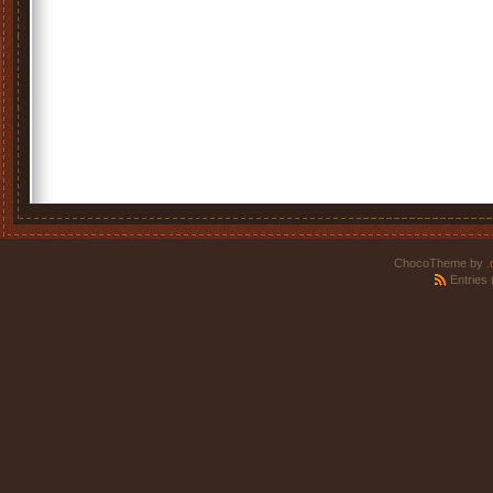
ChocoTheme by
.
Entries