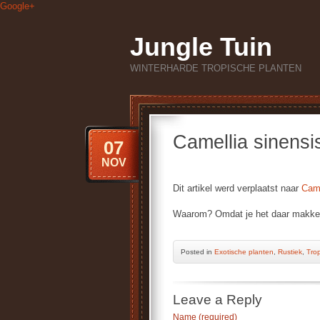
Google+
Jungle Tuin
WINTERHARDE TROPISCHE PLANTEN
Camellia sinensi
07
NOV
Dit artikel werd verplaatst naar
Came
Waarom? Omdat je het daar makkeli
Posted
in
Exotische planten
,
Rustiek
,
Tro
Leave a Reply
Name (required)