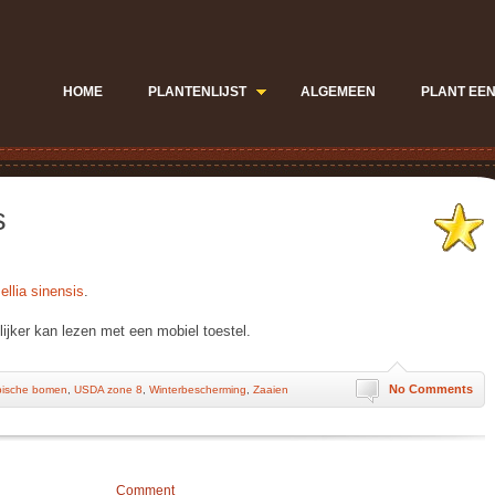
HOME
PLANTENLIJST
ALGEMEEN
PLANT EEN
s
llia sinensis
.
jker kan lezen met een mobiel toestel.
No Comments
pische bomen
,
USDA zone 8
,
Winterbescherming
,
Zaaien
Comment