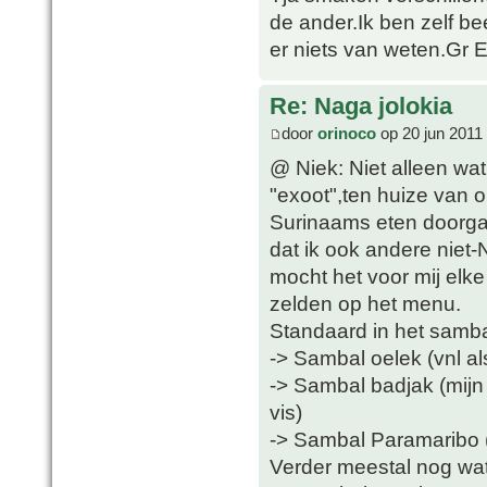
de ander.Ik ben zelf be
er niets van weten.Gr 
Re: Naga jolokia
door
orinoco
op 20 jun 2011
@ Niek: Niet alleen wat
"exoot",ten huize van 
Surinaams eten doorga
dat ik ook andere niet
mocht het voor mij elke
zelden op het menu.
Standaard in het samba
-> Sambal oelek (vnl al
-> Sambal badjak (mijn f
vis)
-> Sambal Paramaribo (i
Verder meestal nog wa