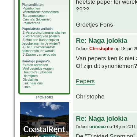
heetste peper ter werel
Plantenlijsten
????
Palmbomen
Winterharde palmbomen
Bananenplanten
Canna's (bloemriet)
Palmvarens
Groetjes Fons
Populairste artikels
1)
Verzorging bananenplanten
2)
Verzorging van palmen
Re: Naga jolokia
3)
Hoe een bananenplant
beschermen in de winter?
4)
De 10 winterhardste
door
Christophe
op 18 jun 2
palmbomen ter wereld
5)
Zaaien van avocado
Van pepers ken ik niet 
Handige pagina's
Of zijn dit synoniemen
Exoten adressen
Veel gestelde vragen
Hoe foto's uploaden
Richtlijnen
Pepers
Disclaimer
Link naar ons
Links
Christophe
SPONSORS
Re: Naga jolokia
door
orinoco
op 18 jun 2011
De "Trinidad Scorpion"