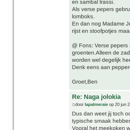
en sambal trassi.
Als verse pepers gebrui
lomboks.
En dan nog Madame Jean
rijst en stoofpotjes ma
@ Fons: Verse pepers z
groenten.Alleen de zade
worden wel degelijk he
Denk eens aan pepperon
Groet,Ben
Re: Naga jolokia
door
lapalmeraie
op 20 jun 2
Dus dan weet jij toch oo
typische smaak hebbe
Vooral het meekoken wa