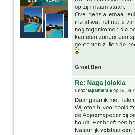
op zijn naam staan.
Overigens allemaal leuk
me af wat het nut is va
nog tegenkomen die een
kan eten zonder een sp
gerechten zullen de he
Groet,Ben
Re: Naga jolokia
door
lapalmeraie
op 18 jun 2
Daar gaan ik niet hele
Wij eten bijvoorbeeld 
de Adjoemapeper bij bep
houdt. Het heeft een h
Natuurlijk volstaat een 