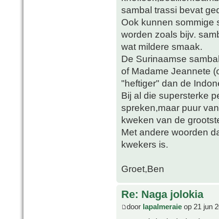
sambal trassi bevat g
Ook kunnen sommige so
worden zoals bijv. sam
wat mildere smaak.
De Surinaamse sambals
of Madame Jeannete (of
"heftiger" dan de Indon
Bij al die supersterke
spreken,maar puur van 
kweken van de groots
Met andere woorden da
kwekers is.
Groet,Ben
Re: Naga jolokia
door
lapalmeraie
op 21 jun 2