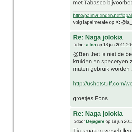
met Tabasco bijvoorbe
http://palmvrienden.net/lapa
volg lapalmeraie op X: @la
Re: Naga jolokia
door
alloo
op 18 jun 2011 20
@Ben ,het is niet de b
kruiden en speceryen 
maten gebruik worden 
http://ushotstuff.com/w
groetjes Fons
Re: Naga jolokia
door
Dejagere
op 18 jun 201
Tja smaken verschillen