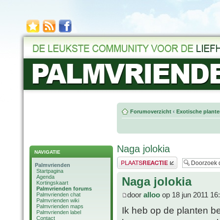
Forumoverzicht
‹
Exotische plant
Naga jolokia
NAVIGATIE
Plaats een reactie
Palmvrienden
Startpagina
Agenda
Naga jolokia
Kortingskaart
Palmvrienden forums
door
alloo
op 18 jun 2011 16
Palmvrienden chat
Palmvrienden wiki
Palmvrienden maps
Ik heb op de planten b
Palmvrienden label
Contact