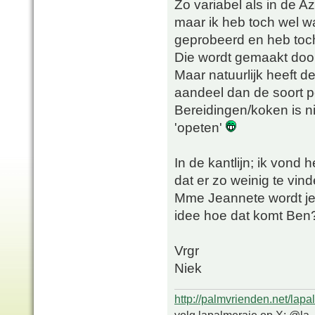
Zo variabel als in de Az
maar ik heb toch wel w
geprobeerd en heb toch 
Die wordt gemaakt door
Maar natuurlijk heeft d
aandeel dan de soort p
Bereidingen/koken is ni
'opeten'
In de kantlijn; ik vond 
dat er zo weinig te vin
Mme Jeannete wordt je 
idee hoe dat komt Ben
Vrgr
Niek
http://palmvrienden.net/lapa