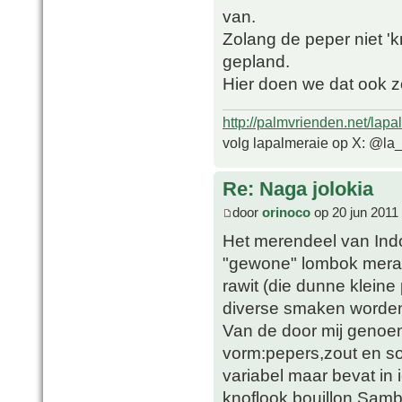
van.
Zolang de peper niet 'k
gepland.
Hier doen we dat ook z
http://palmvrienden.net/lapa
volg lapalmeraie op X: @la
Re: Naga jolokia
door
orinoco
op 20 jun 2011
Het merendeel van Ind
"gewone" lombok merah
rawit (die dunne kleine
diverse smaken worden 
Van de door mij genoe
vorm:pepers,zout en so
variabel maar bevat in 
knoflook,bouillon.Samb