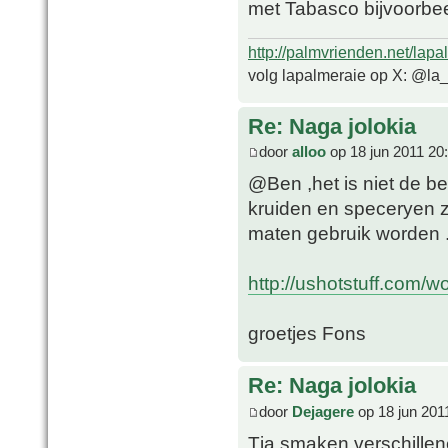
met Tabasco bijvoorbe
http://palmvrienden.net/lapa
volg lapalmeraie op X: @la
Re: Naga jolokia
door
alloo
op 18 jun 2011 20
@Ben ,het is niet de b
kruiden en speceryen 
maten gebruik worden 
http://ushotstuff.com/w
groetjes Fons
Re: Naga jolokia
door
Dejagere
op 18 jun 201
Tja smaken verschillen