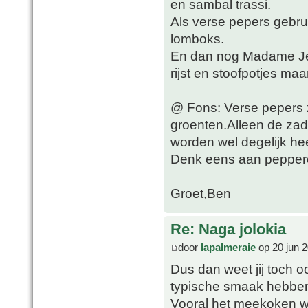
en sambal trassi.
Als verse pepers gebrui
lomboks.
En dan nog Madame Jean
rijst en stoofpotjes ma
@ Fons: Verse pepers z
groenten.Alleen de zade
worden wel degelijk he
Denk eens aan pepperon
Groet,Ben
Re: Naga jolokia
door
lapalmeraie
op 20 jun 2
Dus dan weet jij toch oo
typische smaak hebbe
Vooral het meekoken wa