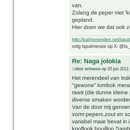
van.
Zolang de peper niet 'k
gepland.
Hier doen we dat ook z
http://palmvrienden.net/lapa
volg lapalmeraie op X: @la
Re: Naga jolokia
door
orinoco
op 20 jun 2011
Het merendeel van Ind
"gewone" lombok merah
rawit (die dunne kleine
diverse smaken worden 
Van de door mij genoe
vorm:pepers,zout en so
variabel maar bevat in 
knoflook,bouillon.Samb