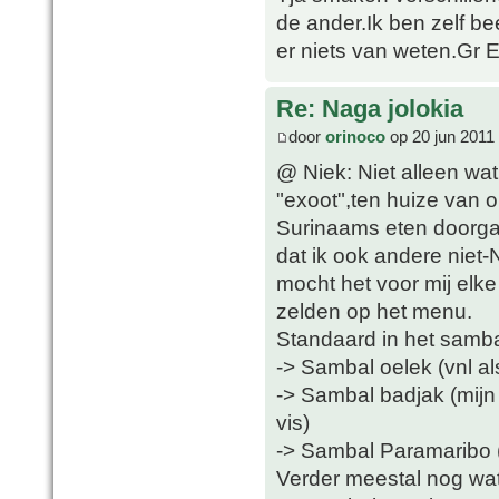
de ander.Ik ben zelf be
er niets van weten.Gr 
Re: Naga jolokia
door
orinoco
op 20 jun 2011
@ Niek: Niet alleen wat
"exoot",ten huize van 
Surinaams eten doorga
dat ik ook andere niet
mocht het voor mij elke
zelden op het menu.
Standaard in het samba
-> Sambal oelek (vnl al
-> Sambal badjak (mijn f
vis)
-> Sambal Paramaribo (i
Verder meestal nog wa