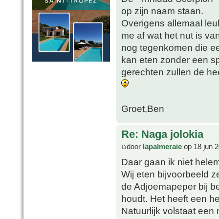
op zijn naam staan.
Overigens allemaal leuk
me af wat het nut is va
nog tegenkomen die een
kan eten zonder een sp
gerechten zullen de he
Groet,Ben
Re: Naga jolokia
door
lapalmeraie
op 18 jun 2
Daar gaan ik niet hele
Wij eten bijvoorbeeld 
de Adjoemapeper bij bep
houdt. Het heeft een h
Natuurlijk volstaat een 