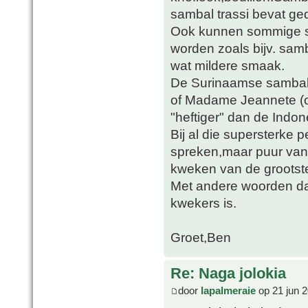
sambal trassi bevat g
Ook kunnen sommige so
worden zoals bijv. sam
wat mildere smaak.
De Surinaamse sambals
of Madame Jeannete (of
"heftiger" dan de Indon
Bij al die supersterke
spreken,maar puur van 
kweken van de groots
Met andere woorden da
kwekers is.
Groet,Ben
Re: Naga jolokia
door
lapalmeraie
op 21 jun 2