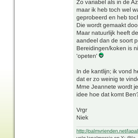
Zo variabel als in de Az
maar ik heb toch wel w
geprobeerd en heb toch 
Die wordt gemaakt door
Maar natuurlijk heeft d
aandeel dan de soort p
Bereidingen/koken is ni
'opeten'
In de kantlijn; ik vond 
dat er zo weinig te vin
Mme Jeannete wordt je 
idee hoe dat komt Ben
Vrgr
Niek
http://palmvrienden.net/lapa