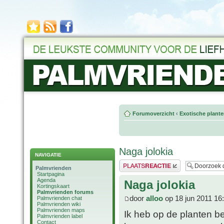
Forumoverzicht
‹
Exotische plant
Naga jolokia
NAVIGATIE
Plaats een reactie
Palmvrienden
Startpagina
Agenda
Naga jolokia
Kortingskaart
Palmvrienden forums
door
alloo
op 18 jun 2011 16
Palmvrienden chat
Palmvrienden wiki
Palmvrienden maps
Ik heb op de planten b
Palmvrienden label
Contact