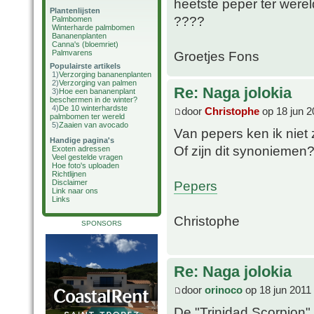
heetste peper ter werel
Plantenlijsten
????
Palmbomen
Winterharde palmbomen
Bananenplanten
Canna's (bloemriet)
Palmvarens
Groetjes Fons
Populairste artikels
1)
Verzorging bananenplanten
2)
Verzorging van palmen
Re: Naga jolokia
3)
Hoe een bananenplant
beschermen in de winter?
4)
De 10 winterhardste
door
Christophe
op 18 jun 2
palmbomen ter wereld
5)
Zaaien van avocado
Van pepers ken ik niet 
Handige pagina's
Of zijn dit synoniemen
Exoten adressen
Veel gestelde vragen
Hoe foto's uploaden
Richtlijnen
Pepers
Disclaimer
Link naar ons
Links
Christophe
SPONSORS
Re: Naga jolokia
door
orinoco
op 18 jun 2011
De "Trinidad Scorpion"