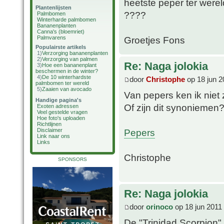
heetste peper ter werel
Plantenlijsten
????
Palmbomen
Winterharde palmbomen
Bananenplanten
Canna's (bloemriet)
Palmvarens
Groetjes Fons
Populairste artikels
1)
Verzorging bananenplanten
2)
Verzorging van palmen
Re: Naga jolokia
3)
Hoe een bananenplant
beschermen in de winter?
4)
De 10 winterhardste
door
Christophe
op 18 jun 2
palmbomen ter wereld
5)
Zaaien van avocado
Van pepers ken ik niet 
Handige pagina's
Of zijn dit synoniemen
Exoten adressen
Veel gestelde vragen
Hoe foto's uploaden
Richtlijnen
Pepers
Disclaimer
Link naar ons
Links
Christophe
SPONSORS
Re: Naga jolokia
door
orinoco
op 18 jun 2011
De "Trinidad Scorpion"