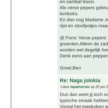
en sambal trassi.
Als verse pepers gebrui
lomboks.
En dan nog Madame Jean
rijst en stoofpotjes ma
@ Fons: Verse pepers z
groenten.Alleen de zade
worden wel degelijk he
Denk eens aan pepperon
Groet,Ben
Re: Naga jolokia
door
lapalmeraie
op 20 jun 2
Dus dan weet jij toch oo
typische smaak hebbe
Vooral het meekoken wa