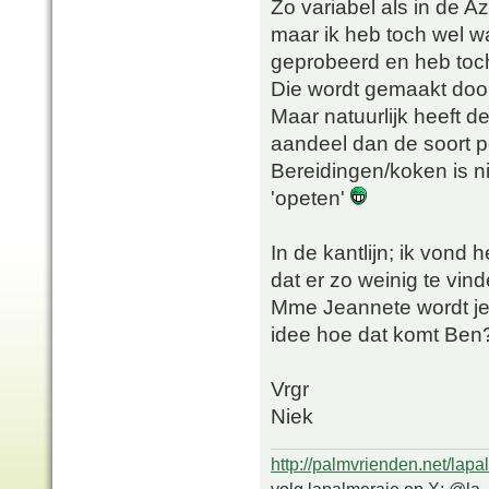
Zo variabel als in de Az
maar ik heb toch wel w
geprobeerd en heb toch 
Die wordt gemaakt door
Maar natuurlijk heeft d
aandeel dan de soort p
Bereidingen/koken is ni
'opeten'
In de kantlijn; ik vond 
dat er zo weinig te vin
Mme Jeannete wordt je 
idee hoe dat komt Ben
Vrgr
Niek
http://palmvrienden.net/lapa