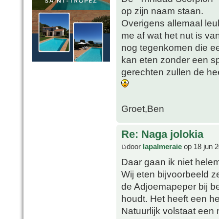
op zijn naam staan.
Overigens allemaal leuk
me af wat het nut is va
nog tegenkomen die een
kan eten zonder een sp
gerechten zullen de he
Groet,Ben
Re: Naga jolokia
door
lapalmeraie
op 18 jun 2
Daar gaan ik niet hele
Wij eten bijvoorbeeld 
de Adjoemapeper bij bep
houdt. Het heeft een h
Natuurlijk volstaat een 