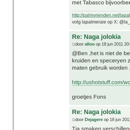
met Tabasco bijvoorbe
http://palmvrienden.net/lapa
volg lapalmeraie op X: @la
Re: Naga jolokia
door
alloo
op 18 jun 2011 20
@Ben ,het is niet de b
kruiden en speceryen 
maten gebruik worden 
http://ushotstuff.com/w
groetjes Fons
Re: Naga jolokia
door
Dejagere
op 18 jun 201
Tja smaken verschillen