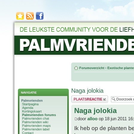
Forumoverzicht
‹
Exotische plant
Naga jolokia
NAVIGATIE
Plaats een reactie
Palmvrienden
Startpagina
Agenda
Naga jolokia
Kortingskaart
Palmvrienden forums
door
alloo
op 18 jun 2011 16
Palmvrienden chat
Palmvrienden wiki
Palmvrienden maps
Ik heb op de planten b
Palmvrienden label
Contact