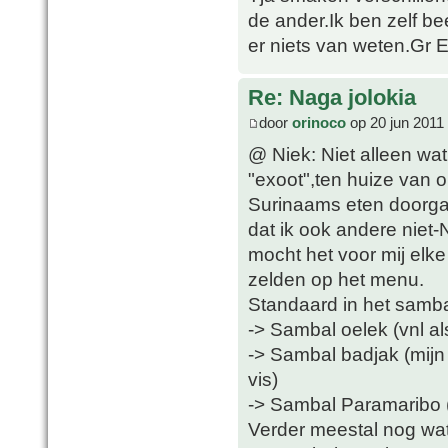
de ander.Ik ben zelf be
er niets van weten.Gr 
Re: Naga jolokia
door
orinoco
op 20 jun 2011
@ Niek: Niet alleen wat
"exoot",ten huize van 
Surinaams eten doorga
dat ik ook andere niet
mocht het voor mij elke
zelden op het menu.
Standaard in het samba
-> Sambal oelek (vnl al
-> Sambal badjak (mijn f
vis)
-> Sambal Paramaribo (i
Verder meestal nog wa