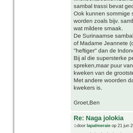
sambal trassi bevat g
Ook kunnen sommige so
worden zoals bijv. sam
wat mildere smaak.
De Surinaamse sambals
of Madame Jeannete (of
"heftiger" dan de Indon
Bij al die supersterke
spreken,maar puur van 
kweken van de groots
Met andere woorden da
kwekers is.
Groet,Ben
Re: Naga jolokia
door
lapalmeraie
op 21 jun 2