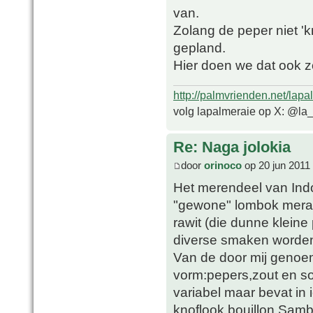
van.
Zolang de peper niet 'k
gepland.
Hier doen we dat ook z
http://palmvrienden.net/lapa
volg lapalmeraie op X: @la
Re: Naga jolokia
door
orinoco
op 20 jun 2011
Het merendeel van Ind
"gewone" lombok merah
rawit (die dunne kleine
diverse smaken worden 
Van de door mij genoe
vorm:pepers,zout en so
variabel maar bevat in 
knoflook,bouillon.Samb