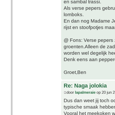
en sambal trassi.
Als verse pepers gebrui
lomboks.
En dan nog Madame Jean
rijst en stoofpotjes ma
@ Fons: Verse pepers z
groenten.Alleen de zade
worden wel degelijk he
Denk eens aan pepperon
Groet,Ben
Re: Naga jolokia
door
lapalmeraie
op 20 jun 2
Dus dan weet jij toch oo
typische smaak hebbe
Vooral het meekoken wa