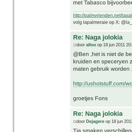
met Tabasco bijvoorbe
http://palmvrienden.net/lapa
volg lapalmeraie op X: @la
Re: Naga jolokia
door
alloo
op 18 jun 2011 20
@Ben ,het is niet de b
kruiden en speceryen 
maten gebruik worden 
http://ushotstuff.com/w
groetjes Fons
Re: Naga jolokia
door
Dejagere
op 18 jun 201
Tja smaken verschillen