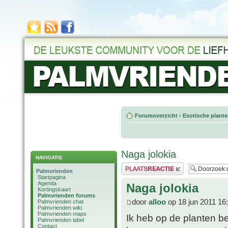
Forumoverzicht
‹
Exotische plant
Naga jolokia
NAVIGATIE
Plaats een reactie
Palmvrienden
Startpagina
Agenda
Naga jolokia
Kortingskaart
Palmvrienden forums
door
alloo
op 18 jun 2011 16
Palmvrienden chat
Palmvrienden wiki
Palmvrienden maps
Ik heb op de planten b
Palmvrienden label
Contact