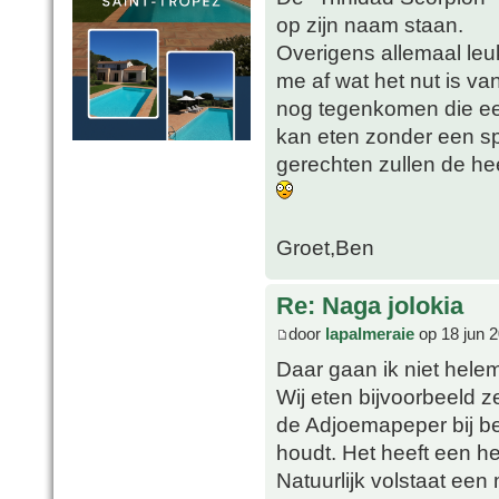
op zijn naam staan.
Overigens allemaal leuk
me af wat het nut is va
nog tegenkomen die een
kan eten zonder een sp
gerechten zullen de he
Groet,Ben
Re: Naga jolokia
door
lapalmeraie
op 18 jun 2
Daar gaan ik niet hele
Wij eten bijvoorbeeld 
de Adjoemapeper bij bep
houdt. Het heeft een h
Natuurlijk volstaat een 