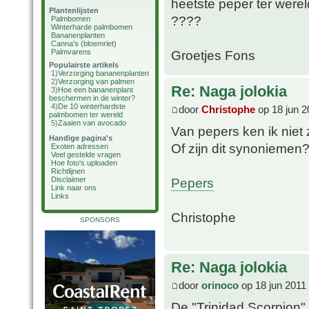
heetste peper ter werel
Plantenlijsten
????
Palmbomen
Winterharde palmbomen
Bananenplanten
Canna's (bloemriet)
Palmvarens
Groetjes Fons
Populairste artikels
1)
Verzorging bananenplanten
2)
Verzorging van palmen
Re: Naga jolokia
3)
Hoe een bananenplant
beschermen in de winter?
4)
De 10 winterhardste
door
Christophe
op 18 jun 2
palmbomen ter wereld
5)
Zaaien van avocado
Van pepers ken ik niet 
Handige pagina's
Of zijn dit synoniemen
Exoten adressen
Veel gestelde vragen
Hoe foto's uploaden
Richtlijnen
Pepers
Disclaimer
Link naar ons
Links
Christophe
SPONSORS
Re: Naga jolokia
door
orinoco
op 18 jun 2011
De "Trinidad Scorpion"