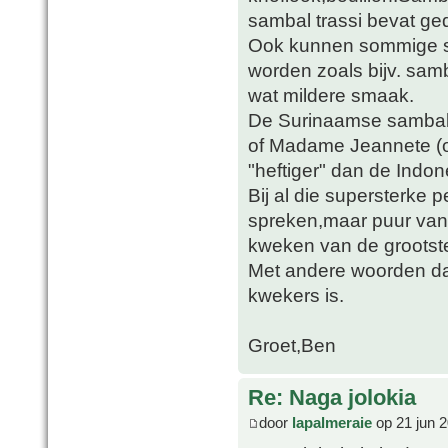
sambal trassi bevat g
Ook kunnen sommige so
worden zoals bijv. sam
wat mildere smaak.
De Surinaamse sambals
of Madame Jeannete (of
"heftiger" dan de Indon
Bij al die supersterke
spreken,maar puur van 
kweken van de groots
Met andere woorden da
kwekers is.
Groet,Ben
Re: Naga jolokia
door
lapalmeraie
op 21 jun 2