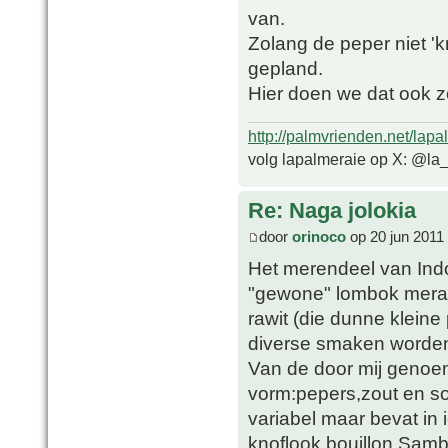
van.
Zolang de peper niet 'k
gepland.
Hier doen we dat ook z
http://palmvrienden.net/lapa
volg lapalmeraie op X: @la
Re: Naga jolokia
door
orinoco
op 20 jun 2011
Het merendeel van Ind
"gewone" lombok merah
rawit (die dunne kleine
diverse smaken worden 
Van de door mij genoe
vorm:pepers,zout en so
variabel maar bevat in 
knoflook,bouillon.Samb