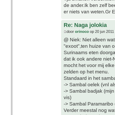
de ander.Ik ben zelf be
er niets van weten.Gr 
Re: Naga jolokia
door
orinoco
op 20 jun 2011
@ Niek: Niet alleen wat
"exoot",ten huize van 
Surinaams eten doorga
dat ik ook andere niet
mocht het voor mij elke
zelden op het menu.
Standaard in het samba
-> Sambal oelek (vnl al
-> Sambal badjak (mijn f
vis)
-> Sambal Paramaribo (i
Verder meestal nog wa