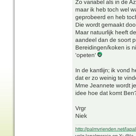
Zo variabel als in de Az
maar ik heb toch wel w
geprobeerd en heb toch 
Die wordt gemaakt door
Maar natuurlijk heeft d
aandeel dan de soort p
Bereidingen/koken is ni
'opeten'
In de kantlijn; ik vond 
dat er zo weinig te vin
Mme Jeannete wordt je 
idee hoe dat komt Ben
Vrgr
Niek
http://palmvrienden.net/lapa