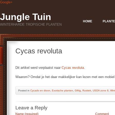
Google+
Jungle Tuin
HOME
PLANTE
WINTERHARDE TROPISCHE PLANTEN
Cycas revoluta
Dit artikel werd verplaatst naar
Cycas revoluta
.
Waarom? Omdat je het daar makkelijker kan lezen met een mobiel 
Posted
in
Cycads en dioon
,
Exotische planten
,
Giftig
,
Rustiek
,
USDA zone 8
,
Win
Leave a Reply
Name (required)
Comment