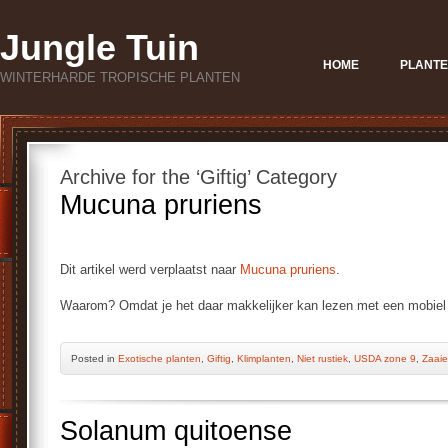
Jungle Tuin
HOME
PLANTE
WINTERHARDE TROPISCHE PLANTEN
Archive for the ‘Giftig’ Category
Mucuna pruriens
Dit artikel werd verplaatst naar
Mucuna pruriens
.
Waarom? Omdat je het daar makkelijker kan lezen met een mobiel 
Posted
in
Exotische planten
,
Giftig
,
Klimplanten
,
Niet rustiek
,
USDA zone 9
,
Zaai
Solanum quitoense