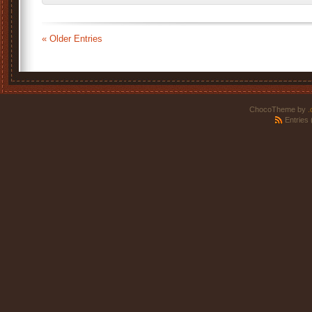
« Older Entries
ChocoTheme by
.
Entries