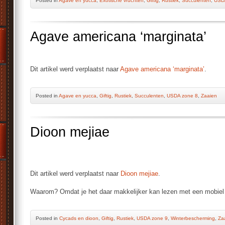
Posted
in
Agave en yucca
,
Exotische vruchten
,
Giftig
,
Rustiek
,
Succulenten
,
USD
Agave americana ‘marginata’
Dit artikel werd verplaatst naar
Agave americana ‘marginata’
.
Posted
in
Agave en yucca
,
Giftig
,
Rustiek
,
Succulenten
,
USDA zone 8
,
Zaaien
Dioon mejiae
Dit artikel werd verplaatst naar
Dioon mejiae
.
Waarom? Omdat je het daar makkelijker kan lezen met een mobiel 
Posted
in
Cycads en dioon
,
Giftig
,
Rustiek
,
USDA zone 9
,
Winterbescherming
,
Za