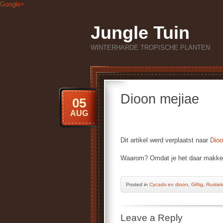
Google+
Jungle Tuin
WINTERHARDE TROPISCHE PLANTEN
Dioon mejiae
05
AUG
Dit artikel werd verplaatst naar
Dioo
Waarom? Omdat je het daar makkeli
Posted
in
Cycads en dioon
,
Giftig
,
Rustiek
Leave a Reply