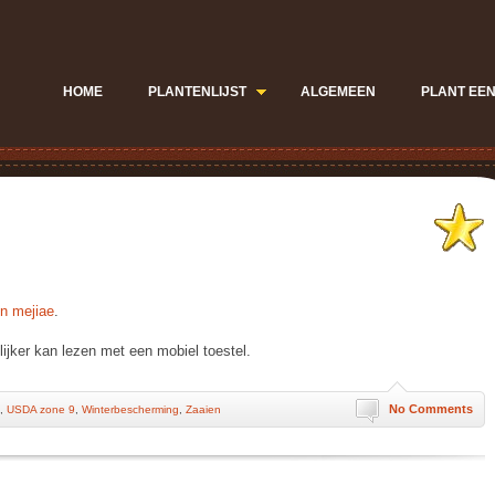
HOME
PLANTENLIJST
ALGEMEEN
PLANT EEN
n mejiae
.
jker kan lezen met een mobiel toestel.
No Comments
,
USDA zone 9
,
Winterbescherming
,
Zaaien