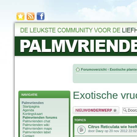
Forumoverzicht
‹
Exotische plant
Exotische vru
NAVIGATIE
Palmvrienden
Startpagina
Plaats een nieuw bericht
Agenda
Kortingskaart
Palmvrienden forums
TOPICS
Palmvrienden chat
Palmvrienden wiki
Citrus Reticulata wie heef
Palmvrienden maps
door
Davy
op 20 nov 2012 22:02
Palmvrienden label
Contact