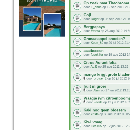
Op zoek naar Theobroma
door
T_ende
op 12 sep 2012 21:
Goji
door
Roger
op 08 sep 2012 21:1
Bergpapaya
door
Emma
op 26 aug 2012 14:5
Granaatappel snoeien?
door
Koen_89
op 20 jul 2012 21:
acaibessen
door
fusekiller
op 19 aug 2012 14
Citrus Aurantifolia
door
Ad.E
op 28 aug 2011 13:25
mango krijgt grote blade
door
prutser 2
op 10 jul 2012 2
fruit in groei
door
Alain
op 17 jun 2012 13:1
Vraagje ivm citroenboomp
door
veerle
op 13 jun 2012 16:
Kaki nog geen bloesem
door
krista
op 30 mei 2012 09:05
Kiwi vraag
door
Lies405
op 12 jun 2012 12: