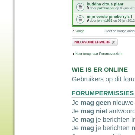
buddha citrus plant
door
palmkasper
op 05 jun 201
mijn eerste pineberry's !
door
johny1981
op 05 jun 2012
Vorige
Geef de vorige ond
Plaats een nieuw bericht
Keer terug naar Forumoverzicht
WIE IS ER ONLINE
Gebruikers op dit for
FORUMPERMISSIES
Je
mag geen
nieuwe 
Je
mag niet
antwoord
Je
mag
je berichten i
Je
mag
je berichten
n