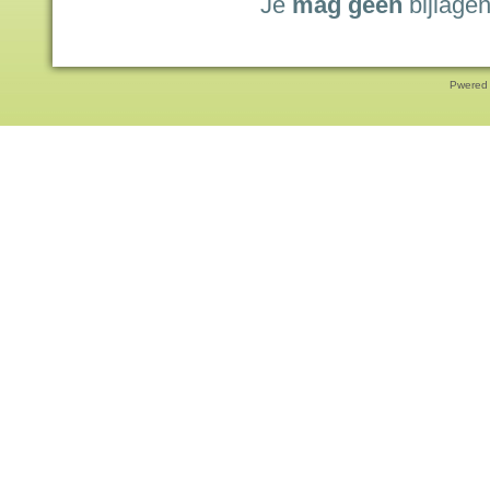
Je
mag geen
bijlagen
Pwered