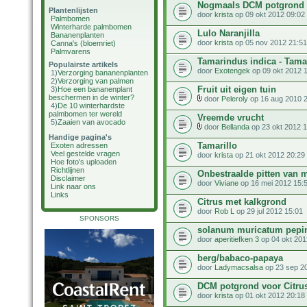
Nogmaals DCM potgrond 
Plantenlijsten
door
krista
op 09 okt 2012 09:02
Palmbomen
Winterharde palmbomen
Lulo Naranjilla
Bananenplanten
door
krista
op 05 nov 2012 21:51
Canna's (bloemriet)
Palmvarens
Tamarindus indica - Tama
Populairste artikels
door
Exotengek
op 09 okt 2012 
1)
Verzorging bananenplanten
2)
Verzorging van palmen
Fruit uit eigen tuin
3)
Hoe een bananenplant
beschermen in de winter?
door
Peleroly
op 16 aug 2010 2
4)
De 10 winterhardste
palmbomen ter wereld
Vreemde vrucht
5)
Zaaien van avocado
door
Bellanda
op 23 okt 2012 1
Handige pagina's
Tamarillo
Exoten adressen
Veel gestelde vragen
door
krista
op 21 okt 2012 20:29
Hoe foto's uploaden
Richtlijnen
Onbestraalde pitten van
Disclaimer
door
Viviane
op 16 mei 2012 15:
Link naar ons
Links
Citrus met kalkgrond
door
Rob L
op 29 jul 2012 15:01
SPONSORS
solanum muricatum pepi
door
aperitiefken 3
op 04 okt 201
berg/babaco-papaya
door
Ladymacsalsa
op 23 sep 2
DCM potgrond voor Citr
door
krista
op 01 okt 2012 20:18