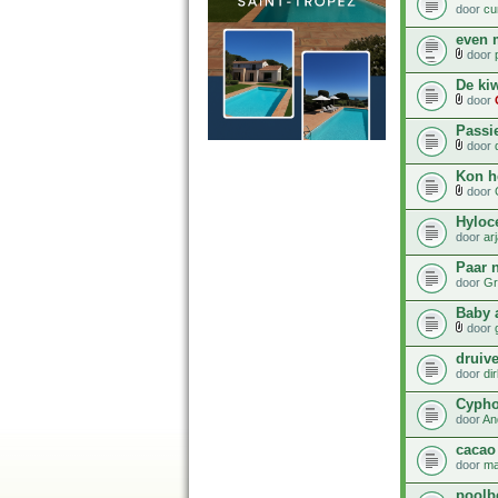
door
cu
even 
door
De ki
door
Passie
door
Kon he
door
Hyloce
door
ar
Paar 
door
Gr
Baby 
door
druiv
door
di
Cypho
door
An
cacao
door
ma
poolb