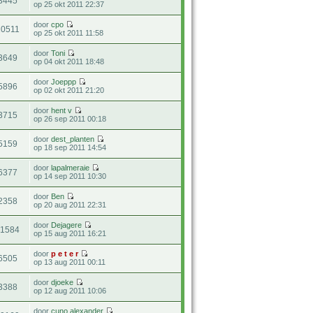
3445
op 25 okt 2011 22:37
door
cpo
20511
op 25 okt 2011 11:58
door
Toni
3649
op 04 okt 2011 18:48
door
Joeppp
5896
op 02 okt 2011 21:20
door
hent v
3715
op 26 sep 2011 00:18
door
dest_planten
5159
op 18 sep 2011 14:54
door
lapalmeraie
6377
op 14 sep 2011 10:30
door
Ben
2358
op 20 aug 2011 22:31
door
Dejagere
41584
op 15 aug 2011 16:21
door
p e t e r
6505
op 13 aug 2011 00:11
door
djoeke
3388
op 12 aug 2011 10:06
door
cuno alexander