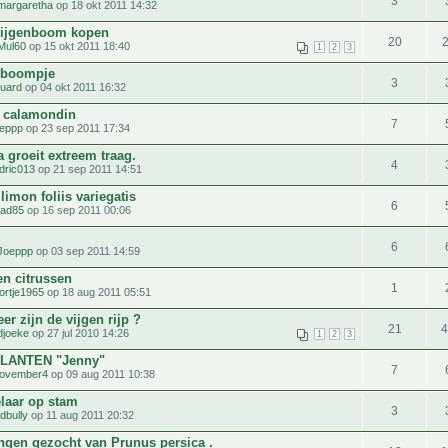
3
margaretha
op 18 okt 2011 14:32
vijgenboom kopen
20
Mul60
op 15 okt 2011 18:40
1
2
3
nboompje
3
uard
op 04 okt 2011 16:32
s calamondin
7
eppp
op 23 sep 2011 17:34
 groeit extreem traag.
4
dric013
op 21 sep 2011 14:51
 limon foliis variegatis
6
ad85
op 16 sep 2011 00:06
6
Joeppp
op 03 sep 2011 14:59
en citrussen
1
ortje1965
op 18 aug 2011 05:51
r zijn de vijgen rijp ?
21
djoeke
op 27 jul 2010 14:26
1
2
3
LANTEN "Jenny"
7
ovember4
op 09 aug 2011 10:38
elaar op stam
3
rdbully
op 11 aug 2011 20:32
ingen gezocht van Prunus persica .