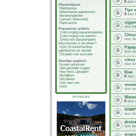
door
Plantenlijsten
Palmbomen
Tips 
Winterharde palmbomen
door
Bananenplanten
Canna's (bloemriet)
vijge
Palmvarens
door
Ed
Populairste artikels
1)
Verzorging bananenplanten
Citru
2)
Verzorging van palmen
door
Jo
3)
Hoe een bananenplant
beschermen in de winter?
Papaja
4)
De 10 winterhardste
palmbomen ter wereld
door
ce
5)
Zaaien van avocado
citrus
Handige pagina's
door
Gr
Exoten adressen
Veel gestelde vragen
Kiwi
Hoe foto's uploaden
Richtlijnen
door
Disclaimer
Link naar ons
snoei
Links
door
no
Wannee
SPONSORS
door
KIWIP
door
2n
druiv
door
fo
ervar