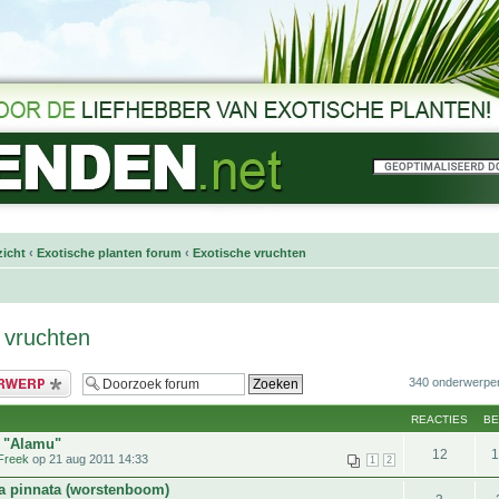
icht
‹
Exotische planten forum
‹
Exotische vruchten
 vruchten
bericht
340 onderwerpe
REACTIES
B
s "Alamu"
12
Freek
op 21 aug 2011 14:33
1
2
ia pinnata (worstenboom)