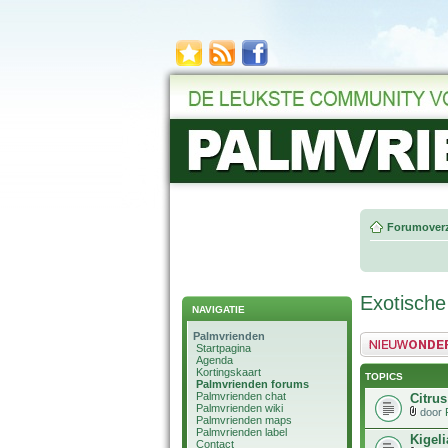
Forumoverz
Exotische
NAVIGATIE
Palmvrienden
Plaats een nieuw 
Startpagina
Agenda
Kortingskaart
TOPICS
Palmvrienden forums
Palmvrienden chat
Citru
Palmvrienden wiki
door
Palmvrienden maps
Palmvrienden label
Kigel
Contact