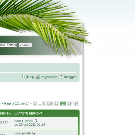
Help
Registreren
Inloggen
n •
Pagina
12
van
14
•
...
1
9
10
11
12
13
14
EKEKEN
LAATSTE BERICHT
door
Grad85
12232
op 26 okt 2011 00:14
door
plasta