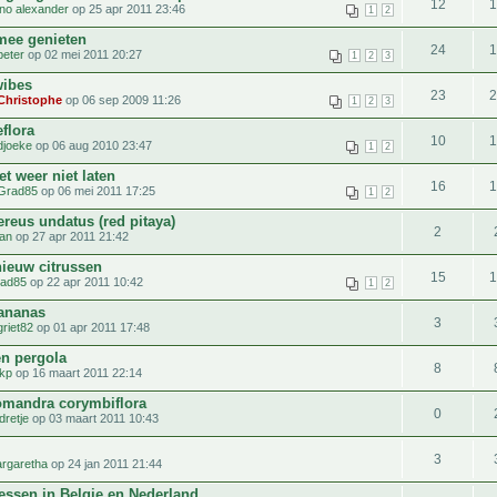
12
no alexander
op 25 apr 2011 23:46
1
2
mee genieten
24
peter
op 02 mei 2011 20:27
1
2
3
wibes
23
Christophe
op 06 sep 2009 11:26
1
2
3
flora
10
djoeke
op 06 aug 2010 23:47
1
2
t weer niet laten
16
Grad85
op 06 mei 2011 17:25
1
2
reus undatus (red pitaya)
2
jan
op 27 apr 2011 21:42
nieuw citrussen
15
ad85
op 22 apr 2011 10:42
1
2
ananas
3
griet82
op 01 apr 2011 17:48
en pergola
8
rkp
op 16 maart 2011 22:14
mandra corymbiflora
0
dretje
op 03 maart 2011 10:43
3
rgaretha
op 24 jan 2011 21:44
essen in Belgie en Nederland