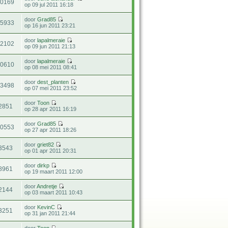
10169
op 09 jul 2011 16:18
door
Grad85
15933
op 16 jun 2011 23:21
door
lapalmeraie
22102
op 09 jun 2011 21:13
door
lapalmeraie
10610
op 08 mei 2011 08:41
door
dest_planten
13498
op 07 mei 2011 23:52
door
Toon
2851
op 28 apr 2011 16:19
door
Grad85
10553
op 27 apr 2011 18:26
door
griet82
3543
op 01 apr 2011 20:31
door
dirkp
8961
op 19 maart 2011 12:00
door
Andretje
2144
op 03 maart 2011 10:43
door
KevinC
3251
op 31 jan 2011 21:44
door
Toon