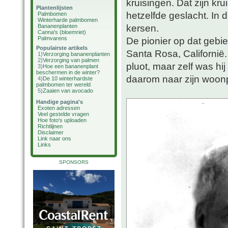
kruisingen. Dat zijn kr
Plantenlijsten
hetzelfde geslacht. In 
Palmbomen
Winterharde palmbomen
kersen.
Bananenplanten
Canna's (bloemriet)
Palmvarens
De pionier op dat gebi
Populairste artikels
Santa Rosa, Californië.
1)
Verzorging bananenplanten
2)
Verzorging van palmen
pluot, maar zelf was hi
3)
Hoe een bananenplant
beschermen in de winter?
daarom naar zijn woon
4)
De 10 winterhardste
palmbomen ter wereld
5)
Zaaien van avocado
Handige pagina's
Exoten adressen
Veel gestelde vragen
Hoe foto's uploaden
Richtlijnen
Disclaimer
Link naar ons
Links
SPONSORS