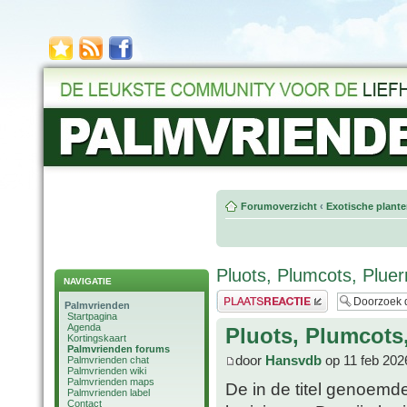
Forumoverzicht
‹
Exotische plant
Pluots, Plumcots, Pluer
NAVIGATIE
Plaats een reactie
Palmvrienden
Startpagina
Agenda
Pluots, Plumcots
Kortingskaart
Palmvrienden forums
door
Hansvdb
op 11 feb 202
Palmvrienden chat
Palmvrienden wiki
Palmvrienden maps
De in de titel genoemd
Palmvrienden label
Contact