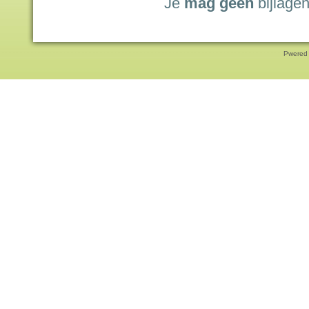
Je
mag geen
bijlagen
Pwered