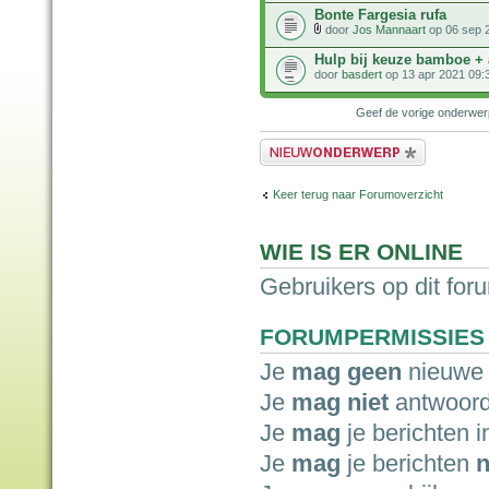
Bonte Fargesia rufa
door
Jos Mannaart
op 06 sep 
Hulp bij keuze bamboe + 
door
basdert
op 13 apr 2021 09:
Geef de vorige onderwe
Plaats een nieuw bericht
Keer terug naar Forumoverzicht
WIE IS ER ONLINE
Gebruikers op dit for
FORUMPERMISSIES
Je
mag geen
nieuwe 
Je
mag niet
antwoord
Je
mag
je berichten i
Je
mag
je berichten
n