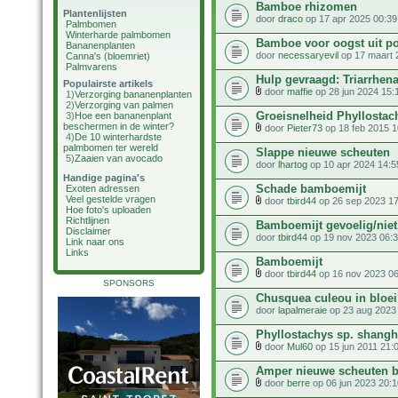
Bamboe rhizomen
Plantenlijsten
door
draco
op 17 apr 2025 00:39
Palmbomen
Winterharde palmbomen
Bamboe voor oogst uit po
Bananenplanten
door
necessaryevil
op 17 maart 
Canna's (bloemriet)
Palmvarens
Hulp gevraagd: Triarrhena 
Populairste artikels
door
maffie
op 28 jun 2024 15:
1)
Verzorging bananenplanten
2)
Verzorging van palmen
Groeisnelheid Phyllostac
3)
Hoe een bananenplant
beschermen in de winter?
door
Pieter73
op 18 feb 2015 1
4)
De 10 winterhardste
palmbomen ter wereld
Slappe nieuwe scheuten
5)
Zaaien van avocado
door
lhartog
op 10 apr 2024 14:5
Handige pagina's
Schade bamboemijt
Exoten adressen
Veel gestelde vragen
door
tbird44
op 26 sep 2023 17
Hoe foto's uploaden
Richtlijnen
Bamboemijt gevoelig/niet
Disclaimer
door
tbird44
op 19 nov 2023 06:
Link naar ons
Links
Bamboemijt
door
tbird44
op 16 nov 2023 06
SPONSORS
Chusquea culeou in bloei? 
door
lapalmeraie
op 23 aug 2023
Phyllostachys sp. shangh
door
Mul60
op 15 jun 2011 21:
Amper nieuwe scheuten b
door
berre
op 06 jun 2023 20:1