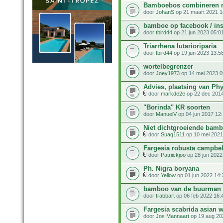
Bamboebos combineren 
door
JohanS
op 21 maart 2021 1
bamboe op facebook / in
door
tbird44
op 21 jun 2023 05:0
Triarrhena lutarioriparia
door
tbird44
op 19 jun 2023 13:5
wortelbegrenzer
door
Joey1973
op 14 mei 2023 0
Advies, plaatsing van Phy
door
markde2e
op 22 dec 2014
"Borinda" KR soorten
door
ManuelV
op 04 jun 2017 12
Niet dichtgroeiende bam
door
Suag1511
op 10 mei 2021
Fargesia robusta campbel
door
Patriickjoo
op 28 jun 2022
Ph. Nigra boryana
door
Yellow
op 01 jun 2022 14:
bamboo van de buurman 
door
trabbart
op 06 feb 2022 16:
Fargesia scabrida asian 
door
Jos Mannaart
op 19 aug 20