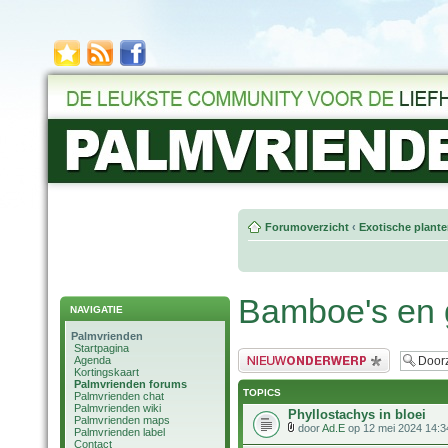
Forumoverzicht
‹
Exotische plant
Bamboe's en 
NAVIGATIE
Palmvrienden
Startpagina
Plaats een nieuw bericht
Agenda
Kortingskaart
Palmvrienden forums
TOPICS
Palmvrienden chat
Palmvrienden wiki
Phyllostachys in bloei
Palmvrienden maps
door
Ad.E
op 12 mei 2024 14:3
Palmvrienden label
Contact