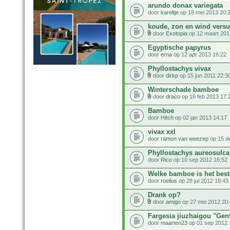
arundo donax variegata
door
kareltje
op 18 mei 2013 20:
koude, zon en wind vers
door
Exotopia
op 12 maart 201
Egyptische papyrus
door
erna
op 12 apr 2013 16:22
Phyllostachys vivax
door
dirkp
op 15 jun 2011 22:3
Winterschade bamboe
door
draco
op 16 feb 2013 17:
Bamboe
door
Hitch
op 02 jan 2013 14:17
vivax xxl
door
ramon van weezep
op 15 d
Phyllostachys aureosulcat
door
Rico
op 10 sep 2012 16:52
Welke bamboe is het best
door
roellus
op 28 jul 2012 18:43
Drank op?
door
amigo
op 27 mei 2012 20
Fargesia jiuzhaigou "Gen
door
maarten23
op 01 sep 2012 