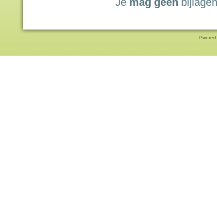
Je
mag geen
bijlagen
Pwered