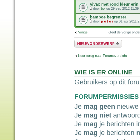
vivax met rood kleur erin
door
bol
op 29 sep 2012 11:39
bamboe begrenser
door
p e t e r
op 01 apr 2011 2
Vorige
Geef de vorige ond
Plaats een nieuw bericht
Keer terug naar Forumoverzicht
WIE IS ER ONLINE
Gebruikers op dit for
FORUMPERMISSIES
Je
mag geen
nieuwe 
Je
mag niet
antwoord
Je
mag
je berichten i
Je
mag
je berichten
n