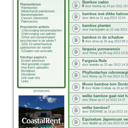
Bamboe zaden
Plantenlijsten
door
hexina
op 24 jun 2011 15:
Palmbomen
Winterharde palmbomen
bamboe met dikke halme
Bananenplanten
door
dimi
op 11 aug 2013 10:54
Canna's (bloemriet)
Palmvarens
bamboe planten
Populairste artikels
door
trachypalm
op 22 sep 2013 
1)
Verzorging bananenplanten
2)
Verzorging van palmen
bamboe in de schaduw
3)
Hoe een bananenplant
beschermen in de winter?
door
erna
op 26 aug 2013 09:1
4)
De 10 winterhardste
palmbomen ter wereld
fargesia yunnanensis
5)
Zaaien van avocado
door
Remy
op 08 aug 2013 13:3
Handige pagina's
Fargesia Rufa
Exoten adressen
Veel gestelde vragen
door
iwanito
op 23 apr 2013 14:2
Hoe foto's uploaden
Richtlijnen
Phyllostachys rubromarg
Disclaimer
door
Remy
op 24 mei 2013 11:21
Link naar ons
Links
Mooie bamboe tuin Dord
door
Robin Crebas
op 20 jul 2
SPONSORS
welke bamboe gaat niet 
door
Rene
op 27 jul 2013 14:47
welke bamboe?
door
SVENNIE
op 16 jul 2013 16
Equisetum Japonicum ve
door
Mul60
op 26 mei 2013 01:0