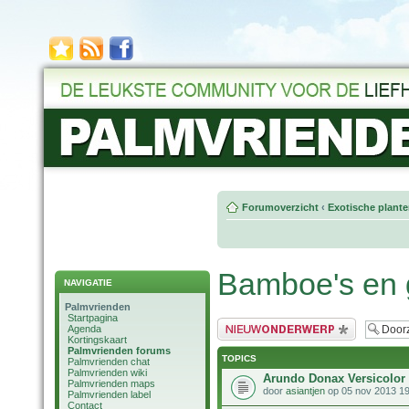
Forumoverzicht
‹
Exotische plant
Bamboe's en 
NAVIGATIE
Palmvrienden
Startpagina
Plaats een nieuw bericht
Agenda
Kortingskaart
Palmvrienden forums
TOPICS
Palmvrienden chat
Palmvrienden wiki
Arundo Donax Versicolor
Palmvrienden maps
door
asiantjen
op 05 nov 2013 19
Palmvrienden label
Contact