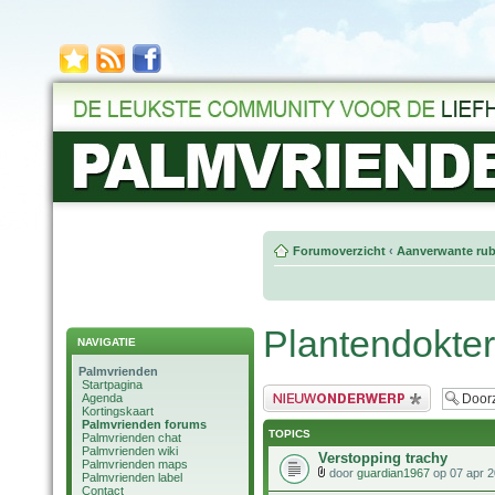
Forumoverzicht
‹
Aanverwante rub
Plantendokter
NAVIGATIE
Palmvrienden
Startpagina
Plaats een nieuw bericht
Agenda
Kortingskaart
Palmvrienden forums
TOPICS
Palmvrienden chat
Palmvrienden wiki
Verstopping trachy
Palmvrienden maps
door
guardian1967
op 07 apr 2
Palmvrienden label
Contact