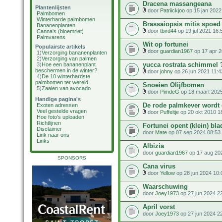
Dracena massangeana
Plantenlijsten
door
Patriickjoo
op 15 jan 2022
Palmbomen
Winterharde palmbomen
Brassaiopsis mitis spoed
Bananenplanten
door
tbird44
op 19 jul 2021 16:
Canna's (bloemriet)
Palmvarens
Wit op fortunei
Populairste artikels
door
guardian1967
op 17 apr 2
1)
Verzorging bananenplanten
2)
Verzorging van palmen
yucca rostrata schimmel 
3)
Hoe een bananenplant
beschermen in de winter?
door
johny
op 26 jun 2021 11:4
4)
De 10 winterhardste
palmbomen ter wereld
Snoeien Olijfbomen
5)
Zaaien van avocado
door
PimdeG
op 18 maart 2025
Handige pagina's
De rode palmkever wordt
Exoten adressen
Veel gestelde vragen
door
Puffeltje
op 20 okt 2010 1
Hoe foto's uploaden
Richtlijnen
Fortunei opent (klein) bla
Disclaimer
door
Mate
op 07 sep 2024 08:53
Link naar ons
Links
Albizia
door
guardian1967
op 17 aug 20
SPONSORS
Cana virus
door
Yellow
op 28 jun 2024 10:
Waarschuwing
door
Joey1973
op 27 jun 2024 2
April vorst
door
Joey1973
op 27 jun 2024 2