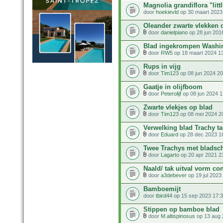
Magnolia grandiflora "litt
door
hoekievld
op 30 maart 2023
Oleander zwarte vlekken 
door
danielpiano
op 28 jun 201
Blad ingekrompen Washi
door
RW5
op 18 maart 2024 1
Rups in vijg
door
Tim123
op 08 jun 2024 20
Gaatje in olijfboom
door
Peterolijf
op 08 jun 2024 1
Zwarte vlekjes op blad
door
Tim123
op 08 mei 2024 2
Verwelking blad Trachy tak
door
Eduard
op 28 dec 2023 1
Twee Trachys met bladsc
door
Lagarto
op 20 apr 2021 2
Naald/ tak uitval vorm con
door
a3debever
op 19 jul 2023
Bamboemijt
door
tbird44
op 15 sep 2023 17:
Stippen op bamboe blad
door
M.altispinosus
op 13 aug 