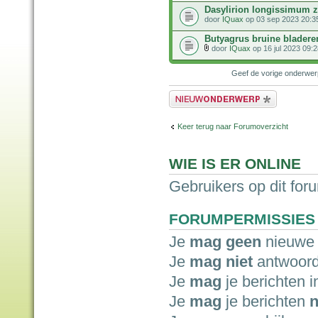
Dasylirion longissimum z
door
IQuax
op 03 sep 2023 20:3
Butyagrus bruine bladere
door
IQuax
op 16 jul 2023 09:2
Geef de vorige onderwe
Plaats een nieuw bericht
Keer terug naar Forumoverzicht
WIE IS ER ONLINE
Gebruikers op dit for
FORUMPERMISSIES
Je
mag geen
nieuwe 
Je
mag niet
antwoord
Je
mag
je berichten i
Je
mag
je berichten
n