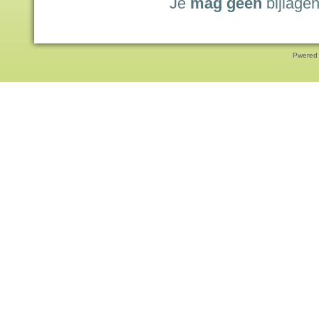
Je
mag geen
bijlagen
Pwered