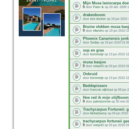
Mijn Musa lasiocarpa doet
door
Pater-ik
op 20 dec 2009 1
drakenboom
door
tom donker
op 19 jun 2010 
Bruine vlekken musa bas
door
ellandro
op 19 jun 2010 1
Phoenix Canariensis jonk
door
Sodiac
op 19 jun 2010 01:5
sop en gras
door
bommetje
op 13 jun 2010 1
musa basjoo
door
retep43
op 03 jun 2010 0
Onkruid
door
bommetje
op 13 jun 2010 1
Beddepissers
door
francois eijkhout
op 09 jun 
Hoe red ik mijn olijfboo
door
palmdummie
op 30 mei 2
Trachycarpus Fortuneii: g
door
AlohaDanny
op 04 jun 2010
trachycarpus fortuneii ge
door
retep43
op 03 jun 2010 0