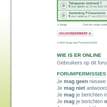
Tetrapanax verbrand ?
door
djoeke
op 23 mei 2010 14
Aantasting P.Canariensis
door
rabbit
op 27 mei 2010 21:
Vorige
Geef de vorige ond
Plaats een nieuw bericht
Keer terug naar Forumoverzicht
WIE IS ER ONLINE
Gebruikers op dit for
FORUMPERMISSIES
Je
mag geen
nieuwe 
Je
mag niet
antwoord
Je
mag
je berichten i
Je
mag
je berichten
n