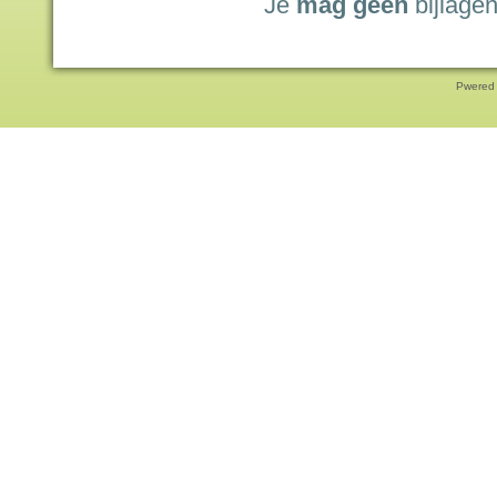
Je
mag geen
bijlagen
Pwered