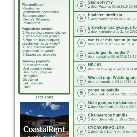
Stamrot????
Plantenlijsten
door
Patty
op 08 jul 2010 08:56
Palmbomen
Winterharde palmbomen
bladeren strelitzia
Bananenplanten
door
djoeke
op 08 jul 2010 17:
Canna's (bloemriet)
Palmvarens
groeistop trachycarpus fo
Populairste artikels
door
klarenberg
op 21 jun 2010
1)
Verzorging bananenplanten
2)
Verzorging van palmen
wat is er mis met mijn ma
3)
Hoe een bananenplant
beschermen in de winter?
door
barre
op 07 jul 2010 19:34
4)
De 10 winterhardste
palmbomen ter wereld
zaailingen te redden?
5)
Zaaien van avocado
door
pascal
op 06 jul 2010 23:31
Handige pagina's
HB-101
Exoten adressen
Veel gestelde vragen
door
Pater-ik
op 06 jul 2010 21:4
Hoe foto's uploaden
Richtlijnen
Wie eet mijn Washington
Disclaimer
door
amourath
op 04 jul 2010 16
Link naar ons
Links
canna musafolia
door
jaak
op 24 mei 2010 21:2
SPONSORS
Gele puntjes op bladeren
door
Stefanvds
op 23 jun 2010
Chamaerops humilis
door
Stefanvds
op 18 jun 2010
CYCAS REVOLUTA
door
KRISTOFD
op 28 mei 20