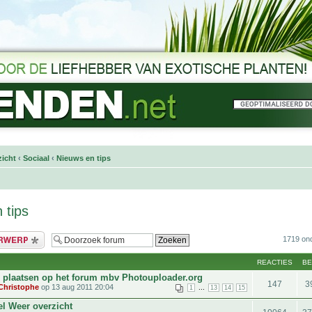
icht
‹
Sociaal
‹
Nieuws en tips
 tips
bericht
1719 on
REACTIES
B
s plaatsen op het forum mbv Photouploader.org
147
3
Christophe
op 13 aug 2011 20:04
...
1
13
14
15
el Weer overzicht