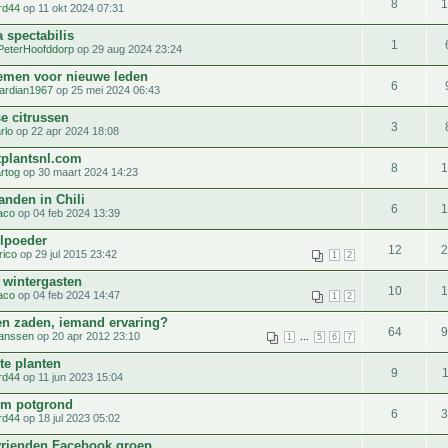
8
ird44
op 11 okt 2024 07:31
 spectabilis
1
PeterHoofddorp
op 29 aug 2024 23:24
emen voor nieuwe leden
6
ardian1967
op 25 mei 2024 06:43
e citrussen
3
rlo
op 22 apr 2024 18:08
tplantsnl.com
8
artog
op 30 maart 2024 14:23
anden in Chili
6
aco
op 04 feb 2024 13:39
lpoeder
12
rico
op 29 jul 2015 23:42
1
2
wintergasten
10
aco
op 04 feb 2024 14:47
1
2
en zaden, iemand ervaring?
64
janssen
op 20 apr 2012 23:10
...
1
5
6
7
te planten
9
ird44
op 11 jun 2023 15:04
m potgrond
6
ird44
op 18 jul 2023 05:02
rienden Facebook groep