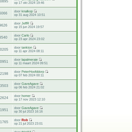
10895
op 17 okt 2024 19:46
door
knalkop
6066
op 31 aug 2024 10:51
door
JeffR
9626
op 15 jun 2024 19:57
door
Carlo
8540
op 23 apr 2024 23:02
door
tankton
10205
op 11 apr 2024 08:11
door
lapalmeraie
10951
op 11 maart 2024 09:51
door
PeterHoofddorp
22198
op 07 feb 2024 00:11
door
GaveAgave
13503
op 06 feb 2024 21:02
door
homer
92624
op 17 nov 2023 12:10
door
GaveAgave
11951
op 30 jul 2023 16:16
door
Rob
31765
op 21 jul 2023 23:01
door
tbird44