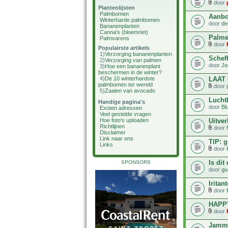
door
Plantenlijsten
Palmbomen
Aanbo
Winterharde palmbomen
door
de
Bananenplanten
Canna's (bloemriet)
Palme
Palmvarens
door
Populairste artikels
1)
Verzorging bananenplanten
Scheff
2)
Verzorging van palmen
door
Jo
3)
Hoe een bananenplant
beschermen in de winter?
LAAT
4)
De 10 winterhardste
palmbomen ter wereld
door
5)
Zaaien van avocado
Lucht
Handige pagina's
door
Bl
Exoten adressen
Veel gestelde vragen
Uitve
Hoe foto's uploaden
Richtlijnen
door
Disclaimer
Link naar ons
TIP: 
Links
door
Is dit
SPONSORS
door
gu
Iritan
door
HAPP
door
Jamm