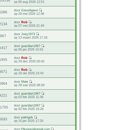
729538
op 06 aug 2026 12:51
door
GaveAgave
1086
op 29 mei 2026 12:38
door
Rob
2134
op 07 mei 2026 21:49
door
Joey1973
967
op 13 maart 2026 17:18
door
guardian1967
5417
op 06 jan 2026 15:52
door
Rob
1955
op 29 dec 2025 00:42
door
Rob
8071
op 19 okt 2025 23:43
door
Mate
6964
op 28 sep 2025 08:28
door
guardian1967
9221
op 03 feb 2025 11:38
door
guardian1967
11705
op 02 feb 2025 16:26
door
palmgek
5693
op 10 jan 2025 17:20
door
Elknapo@gmail.com