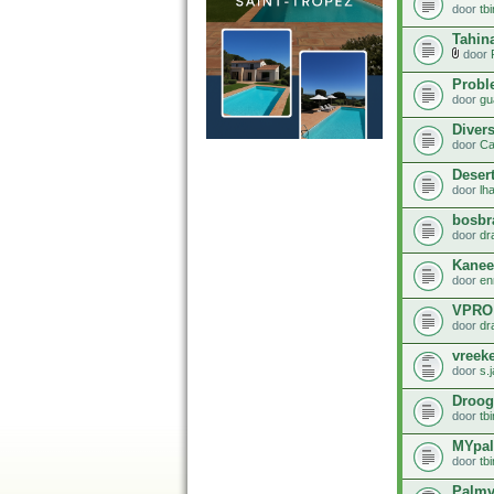
door
tb
Tahina
door
Probl
door
gu
Divers
door
Ca
Deser
door
lh
bosbr
door
dr
Kanee
door
en
VPRO 
door
dr
vreek
door
s.
Droog
door
tb
MYpal
door
tb
Palmv