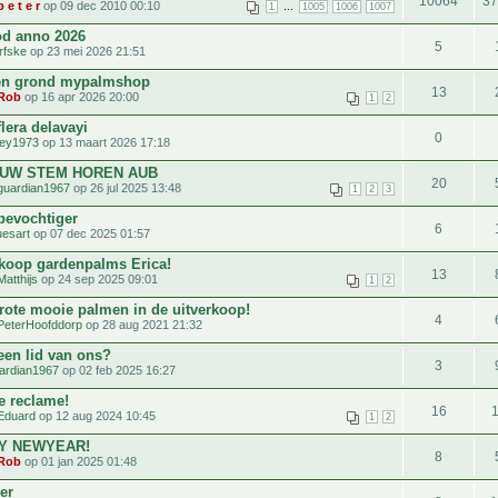
10064
3
p e t e r
op 09 dec 2010 00:10
...
1
1005
1006
1007
d anno 2026
5
rfske
op 23 mei 2026 21:51
n grond mypalmshop
13
Rob
op 16 apr 2026 20:00
1
2
lera delavayi
0
ey1973
op 13 maart 2026 17:18
 UW STEM HOREN AUB
20
guardian1967
op 26 jul 2025 13:48
1
2
3
bevochtiger
6
uesart
op 07 dec 2025 01:57
rkoop gardenpalms Erica!
13
Matthijs
op 24 sep 2025 09:01
1
2
grote mooie palmen in de uitverkoop!
4
PeterHoofddorp
op 28 aug 2021 21:32
 een lid van ons?
3
ardian1967
op 02 feb 2025 16:27
te reclame!
16
Eduard
op 12 aug 2024 10:45
1
2
Y NEWYEAR!
8
Rob
op 01 jan 2025 01:48
er