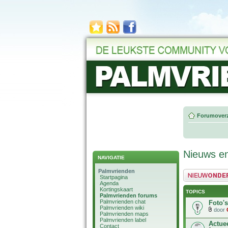
Forumoverz
Nieuws en
NAVIGATIE
Palmvrienden
Plaats een nieuw 
Startpagina
Agenda
Kortingskaart
TOPICS
Palmvrienden forums
Palmvrienden chat
Foto'
Palmvrienden wiki
door
Palmvrienden maps
Palmvrienden label
Actue
Contact