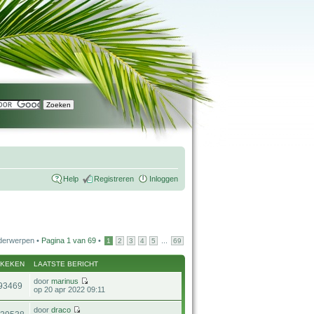
Help
Registreren
Inloggen
derwerpen •
Pagina
1
van
69
•
...
1
2
3
4
5
69
EKEKEN
LAATSTE BERICHT
door
marinus
93469
op 20 apr 2022 09:11
door
draco