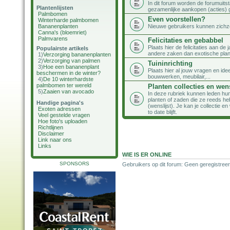
In dit forum worden de forumuits
Plantenlijsten
gezamenlijke aankopen (acties) 
Palmbomen
Even voorstellen?
Winterharde palmbomen
Bananenplanten
Nieuwe gebruikers kunnen zichzel
Canna's (bloemriet)
Palmvarens
Felicitaties en gebabbel
Plaats hier de felicitaties aan d
Populairste artikels
andere zaken dan exotische plan
1)
Verzorging bananenplanten
2)
Verzorging van palmen
Tuininrichting
3)
Hoe een bananenplant
Plaats hier al jouw vragen en idee
beschermen in de winter?
bouwwerken, meubilair,...
4)
De 10 winterhardste
palmbomen ter wereld
Planten collecties en wens
5)
Zaaien van avocado
In deze rubriek kunnen leden hun 
planten of zaden die ze reeds he
Handige pagina's
(wenslijst). Je kan je collectie 
Exoten adressen
to date blijft.
Veel gestelde vragen
Hoe foto's uploaden
Richtlijnen
Disclaimer
Link naar ons
Links
WIE IS ER ONLINE
SPONSORS
Gebruikers op dit forum: Geen geregistreer