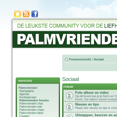
Forumoverzicht
‹
Sociaal
Sociaal
NAVIGATIE
FORUM
Palmvrienden
Startpagina
Foto album en video
Agenda
Op dit forum kan je je foto's en
Kortingskaart
forum. Zet video's tussen youtub
Palmvrienden forums
Palmvrienden chat
Nieuws en tips
Palmvrienden wiki
Plaats hier nieuws en tips in ve
Palmvrienden maps
Palmvrienden label
Uitstappen, beurzen en ac
Contact