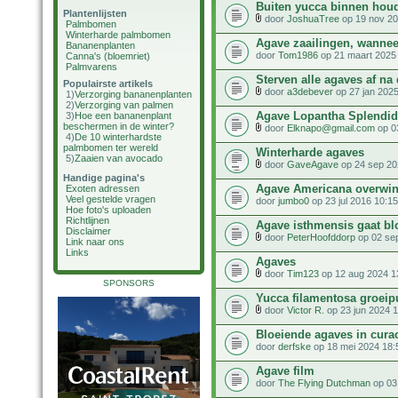
Buiten yucca binnen hou
Plantenlijsten
door
JoshuaTree
op 19 nov 20
Palmbomen
Winterharde palmbomen
Agave zaailingen, wannee
Bananenplanten
door
Tom1986
op 21 maart 2025
Canna's (bloemriet)
Palmvarens
Sterven alle agaves af na 
Populairste artikels
door
a3debever
op 27 jan 2025
1)
Verzorging bananenplanten
2)
Verzorging van palmen
Agave Lopantha Splendi
3)
Hoe een bananenplant
beschermen in de winter?
door
Elknapo@gmail.com
op 03
4)
De 10 winterhardste
palmbomen ter wereld
Winterharde agaves
5)
Zaaien van avocado
door
GaveAgave
op 24 sep 20
Handige pagina's
Agave Americana overwin
Exoten adressen
Veel gestelde vragen
door
jumbo0
op 23 jul 2016 10:15
Hoe foto's uploaden
Richtlijnen
Agave isthmensis gaat bl
Disclaimer
door
PeterHoofddorp
op 02 se
Link naar ons
Links
Agaves
door
Tim123
op 12 aug 2024 1
SPONSORS
Yucca filamentosa groeip
door
Victor R.
op 23 jun 2024 
Bloeiende agaves in cura
door
derfske
op 18 mei 2024 18:
Agave film
door
The Flying Dutchman
op 03