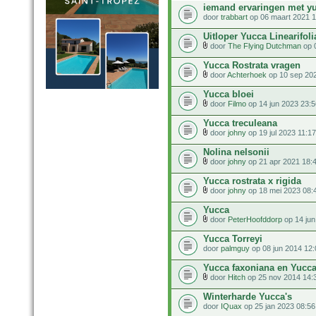
iemand ervaringen met 
door
trabbart
op 06 maart 2021 1
Uitloper Yucca Linearifoli
door
The Flying Dutchman
op 0
Yucca Rostrata vragen
door
Achterhoek
op 10 sep 20
Yucca bloei
door
Filmo
op 14 jun 2023 23:5
Yucca treculeana
door
johny
op 19 jul 2023 11:17
Nolina nelsonii
door
johny
op 21 apr 2021 18:
Yucca rostrata x rigida
door
johny
op 18 mei 2023 08:
Yucca
door
PeterHoofddorp
op 14 jun
Yucca Torreyi
door
palmguy
op 08 jun 2014 12:
Yucca faxoniana en Yucca 
door
Hitch
op 25 nov 2014 14:
Winterharde Yucca's
door
IQuax
op 25 jan 2023 08:56