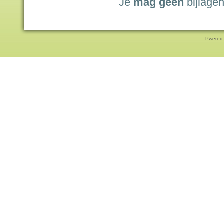
Je
mag geen
bijlagen
Pwered