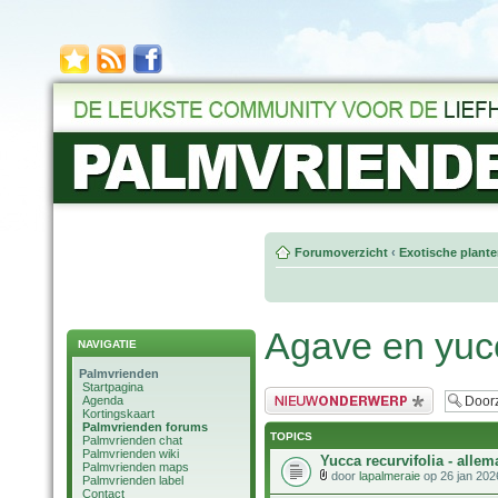
Forumoverzicht
‹
Exotische plant
Agave en yuc
NAVIGATIE
Palmvrienden
Startpagina
Plaats een nieuw bericht
Agenda
Kortingskaart
Palmvrienden forums
TOPICS
Palmvrienden chat
Palmvrienden wiki
Yucca recurvifolia - alle
Palmvrienden maps
door
lapalmeraie
op 26 jan 202
Palmvrienden label
Contact