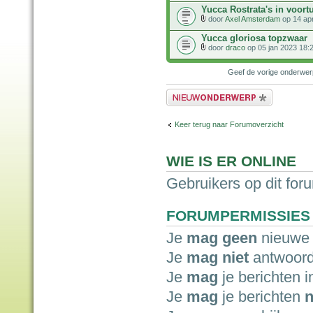
Yucca Rostrata's in voort
door
Axel Amsterdam
op 14 ap
Yucca gloriosa topzwaar
door
draco
op 05 jan 2023 18:
Geef de vorige onderwe
Plaats een nieuw bericht
Keer terug naar Forumoverzicht
WIE IS ER ONLINE
Gebruikers op dit for
FORUMPERMISSIES
Je
mag geen
nieuwe 
Je
mag niet
antwoord
Je
mag
je berichten i
Je
mag
je berichten
n