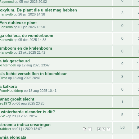
0
Raymond
op 05 mei 2026 20:02
roxylum, De plant die u niet mag hebben
3
Hansvdb
op 26 jan 2026 14:38
 Een dubieuze plant
0
Hansvdb
op 01 jan 2026 13:50
ga oleifera, de wonderboom
0
Hansvdb
op 05 dec 2025 14:38
emboom en de kralenboom
0
Hansvdb
op 13 okt 2025 21:42
ia tak gescheurd
9
Achterhoek
op 12 aug 2023 23:47
a's lichte verschillen in bloemkleur
3
Filmo
op 18 aug 2025 20:41
a kalkora
0
PeterHoofddorp
op 18 aug 2025 10:41
anax groeit slecht
1
ey1973
op 06 aug 2025 23:25
winterharde oleander is dit?
5
RW5
op 23 jul 2025 20:57
stroemia indica ervaringen
56
trabbart
op 01 jul 2020 18:07
...
1
4
5
6
wnia elongata