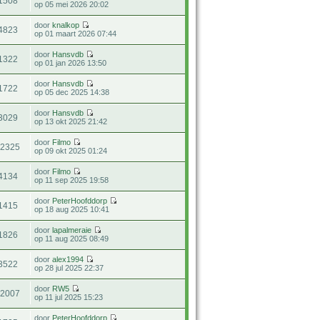
1508
op 05 mei 2026 20:02
door
knalkop
4823
op 01 maart 2026 07:44
door
Hansvdb
1322
op 01 jan 2026 13:50
door
Hansvdb
1722
op 05 dec 2025 14:38
door
Hansvdb
3029
op 13 okt 2025 21:42
door
Filmo
12325
op 09 okt 2025 01:24
door
Filmo
4134
op 11 sep 2025 19:58
door
PeterHoofddorp
1415
op 18 aug 2025 10:41
door
lapalmeraie
1826
op 11 aug 2025 08:49
door
alex1994
3522
op 28 jul 2025 22:37
door
RW5
92007
op 11 jul 2025 15:23
door
PeterHoofddorp