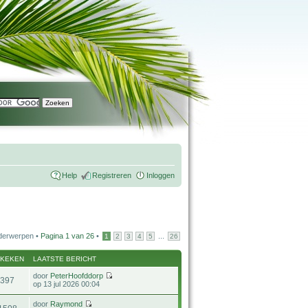
Help
Registreren
Inloggen
derwerpen •
Pagina
1
van
26
•
...
1
2
3
4
5
26
EKEKEN
LAATSTE BERICHT
door
PeterHoofddorp
397
op 13 jul 2026 00:04
door
Raymond