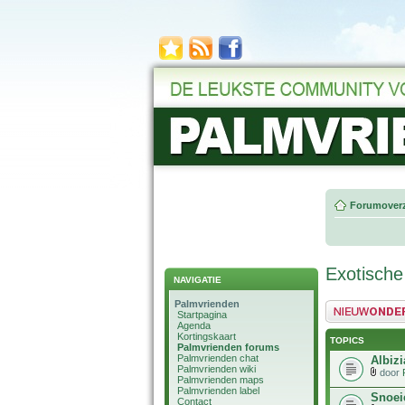
Forumoverz
Exotische
NAVIGATIE
Palmvrienden
Plaats een nieuw 
Startpagina
Agenda
Kortingskaart
TOPICS
Palmvrienden forums
Palmvrienden chat
Albizi
Palmvrienden wiki
door
Palmvrienden maps
Palmvrienden label
Snoei
Contact