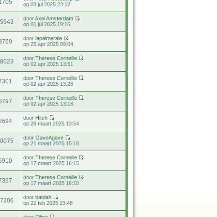
1705
op 03 jul 2025 23:12
door
Axel Amsterdam
15943
op 01 jul 2025 19:16
door
lapalmeraie
8769
op 25 apr 2025 09:04
door
Therese Corneille
18023
op 02 apr 2025 13:51
door
Therese Corneille
7301
op 02 apr 2025 13:26
door
Therese Corneille
8797
op 02 apr 2025 13:16
door
Hitch
2694
op 26 maart 2025 13:54
door
GaveAgave
20075
op 21 maart 2025 15:18
door
Therese Corneille
6910
op 17 maart 2025 16:15
door
Therese Corneille
7397
op 17 maart 2025 16:10
door
batdah
47206
op 22 feb 2025 23:48
door
Filmo