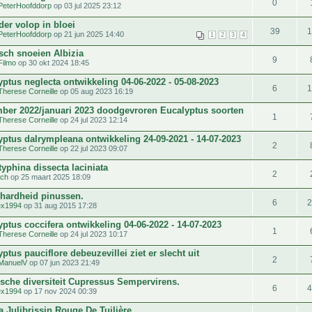
0
PeterHoofddorp
op 03 jul 2025 23:12
der volop in bloei
39
PeterHoofddorp
op 21 jun 2025 14:40
1
2
3
4
sch snoeien Albizia
9
Filmo
op 30 okt 2024 18:45
ptus neglecta ontwikkeling 04-06-2022 - 05-08-2023
6
Therese Corneille
op 05 aug 2023 16:19
ber 2022/januari 2023 doodgevroren Eucalyptus soorten
1
Therese Corneille
op 24 jul 2023 12:14
yptus dalrympleana ontwikkeling 24-09-2021 - 14-07-2023
2
Therese Corneille
op 22 jul 2023 09:07
yphina dissecta laciniata
2
tch
op 25 maart 2025 18:09
rhardheid pinussen.
6
ex1994
op 31 aug 2015 17:28
ptus coccifera ontwikkeling 04-06-2022 - 14-07-2023
1
Therese Corneille
op 24 jul 2023 10:17
ptus pauciflore debeuzevillei ziet er slecht uit
2
ManuelV
op 07 jun 2023 21:49
ische diversiteit Cupressus Sempervirens.
6
ex1994
op 17 nov 2024 00:39
a Julibrissin Rouge De Tuilière