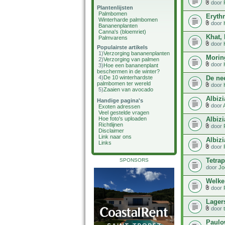
door
Plantenlijsten
Palmbomen
Eryth
Winterharde palmbomen
door
Bananenplanten
Canna's (bloemriet)
Khat,
Palmvarens
door
Populairste artikels
1)
Verzorging bananenplanten
Morin
2)
Verzorging van palmen
door
3)
Hoe een bananenplant
beschermen in de winter?
De ne
4)
De 10 winterhardste
palmbomen ter wereld
door
5)
Zaaien van avocado
Albiz
Handige pagina's
door
Exoten adressen
Veel gestelde vragen
Albizi
Hoe foto's uploaden
Richtlijnen
door
Disclaimer
Link naar ons
Albizi
Links
door
Tetrap
SPONSORS
door
Jo
Welke 
door
Lager
door
Paulo