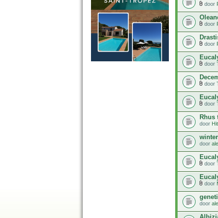
door
Olean
door
Drasti
door
Eucaly
door
Decem
door
Eucal
door
Rhus t
door
Hi
winte
door
al
Eucaly
door
Eucaly
door
genet
door
al
Albizi