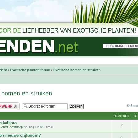
icht
‹
Exotische planten forum
‹
Exotische bomen en struiken
 bomen en struiken
bericht
643 on
REACTIES
B
a kalkora
2
PeterHoofddorp
op 12 jul 2026 12:31
en nieuwe olijfboom?