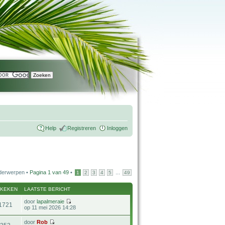
Help
Registreren
Inloggen
derwerpen •
Pagina
1
van
49
•
...
1
2
3
4
5
49
EKEKEN
LAATSTE BERICHT
door
lapalmeraie
1721
op 11 mei 2026 14:28
door
Rob