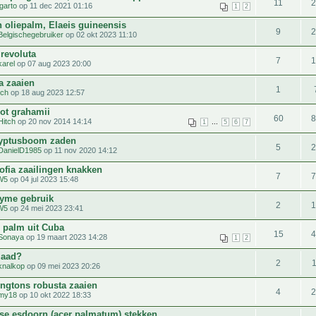
11
garto
op 11 dec 2021 01:16
1
2
n oliepalm, Elaeis guineensis
9
Belgischegebruiker
op 02 okt 2023 11:10
 revoluta
7
karel
op 07 aug 2023 20:00
a zaaien
1
tch
op 18 aug 2023 12:57
ot grahamii
60
Hitch
op 20 nov 2014 14:14
...
1
5
6
7
yptusboom zaden
5
DanielD1985
op 11 nov 2020 14:12
ofia zaailingen knakken
7
W5
op 04 jul 2023 15:48
zyme gebruik
2
W5
op 24 mei 2023 23:41
 palm uit Cuba
15
Sonaya
op 19 maart 2023 14:28
1
2
zaad?
2
knalkop
op 09 mei 2023 20:26
ngtons robusta zaaien
4
imy18
op 10 okt 2022 18:33
se esdoorn (acer palmatum) stekken.