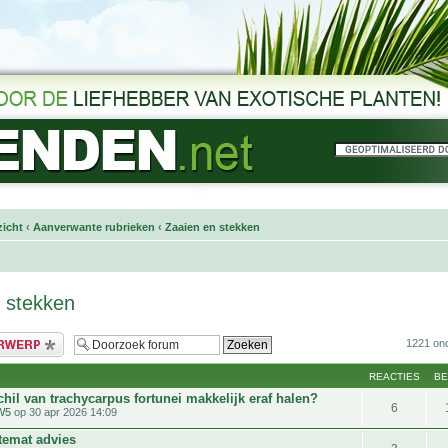
icht
‹
Aanverwante rubrieken
‹
Zaaien en stekken
 stekken
bericht
1221 on
REACTIES
B
hil van trachycarpus fortunei makkelijk eraf halen?
6
W5
op 30 apr 2026 14:09
emat advies