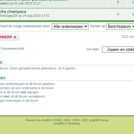
9
addict
op 01 mei 2023 13:17
lia champaca
4
Tom11jay23!
op 29 aug 2019 17:01
Geef de vorige onderwerpen weer:
Sorteer op
bericht
1221 on
r Forumoverzicht
Ga naar:
NE
 forum: Geen geregistreerde gebruikers. en 6 gasten
IES
we onderwerpen in dit forum plaatsen
orden op een onderwerp in dit forum
en in dit forum
niet
wijzigen
ten
niet
uit dit forum verwijderen
agen toevoegen in dit forum
Pwered by
phpBB
© 2000, 2002, 2005, 2007 phpBB Group
phpBB.nl Vertaling