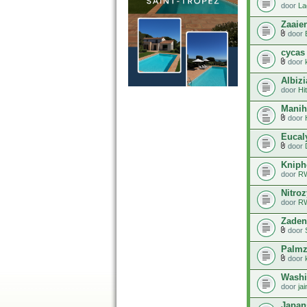
door
La
Zaaie
door
cycas
door
Albizi
door
Hi
Manih
door
Eucal
door
Kniph
door
R
Nitro
door
R
Zaden
door
Palm
door
Washi
door
ja
Japan