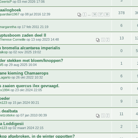
3
GeertsP
op 03 mei 2026 17:06
zaailogboek
378
3
guardian1967
op 08 jul 2016 12:39
...
1
36
37
38
6
margaretha
op 17 feb 2011 21:19
yptusboom zaden deel II
13
1
Therese Corneille
op 13 sep 2023 14:48
1
2
 bromelia alcantarea imperialis
0
alkop
op 02 nov 2025 19:02
der stekken met bloem/knoppen?
1
W5
op 29 aug 2025 16:04
ane kieming Chamaerops
6
Lagarto
op 26 okt 2022 10:32
s zaaien quercus ilex gevraagd.
0
ex1994
op 23 okt 2024 22:05
oeder
9
m123
op 15 jan 2024 00:21
 dealbata
11
hetzotteke
op 07 jan 2010 00:39
1
2
ia Loddigesii
2
m123
op 02 maart 2024 22:15
kop afgebroken, in de winter oppotten?