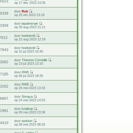
25023
op 17 dec 2023 23:35
door
Rob
20339
op 25 okt 2023 23:18
door
lapalmeraie
13309
op 30 aug 2023 21:21
door
hoekievld
7913
op 22 aug 2023 12:18
door
hoekievld
87943
op 31 jul 2023 10:40
door
Therese Corneille
23082
op 23 jul 2023 13:33
door
RW5
77185
op 06 jul 2023 18:35
door
RW5
13262
op 25 mei 2023 13:33
door
Sonaya
46867
op 24 mei 2023 14:53
door
knalkop
11981
op 09 mei 2023 23:38
door
tankton
24410
op 09 mei 2023 08:20
door
G-addict