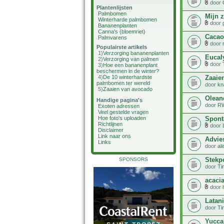
door
Plantenlijsten
Palmbomen
Mijn 
Winterharde palmbomen
door
Bananenplanten
Canna's (bloemriet)
Cacao
Palmvarens
door
Populairste artikels
1)
Verzorging bananenplanten
Eucal
2)
Verzorging van palmen
door
3)
Hoe een bananenplant
beschermen in de winter?
Zaaien
4)
De 10 winterhardste
palmbomen ter wereld
door
kn
5)
Zaaien van avocado
Olean
Handige pagina's
door
R
Exoten adressen
Veel gestelde vragen
Spont
Hoe foto's uploaden
Richtlijnen
door
Disclaimer
Link naar ons
Advie
Links
door
al
Stekp
SPONSORS
door
Ti
acacia
door
Latan
door
Ti
Yucca