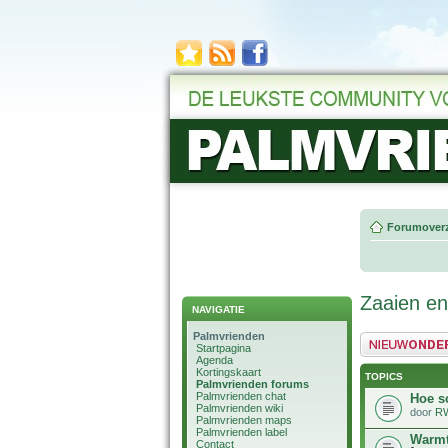
Forumoverz
Zaaien en
NAVIGATIE
Palmvrienden
Plaats een nieuw 
Startpagina
Agenda
Kortingskaart
TOPICS
Palmvrienden forums
Palmvrienden chat
Hoe sc
Palmvrienden wiki
door
R
Palmvrienden maps
Palmvrienden label
Warmt
Contact