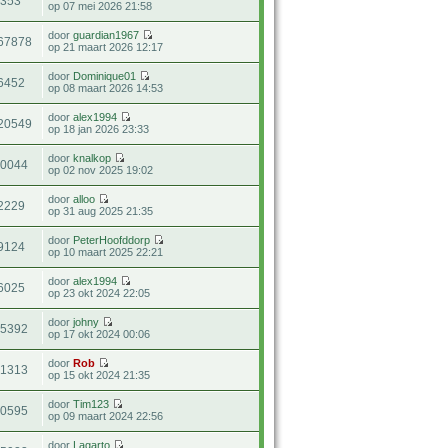
353
op 07 mei 2026 21:58
door
guardian1967
67878
op 21 maart 2026 12:17
door
Dominique01
6452
op 08 maart 2026 14:53
door
alex1994
20549
op 18 jan 2026 23:33
door
knalkop
50044
op 02 nov 2025 19:02
door
alloo
2229
op 31 aug 2025 21:35
door
PeterHoofddorp
9124
op 10 maart 2025 22:21
door
alex1994
6025
op 23 okt 2024 22:05
door
johny
15392
op 17 okt 2024 00:06
door
Rob
41313
op 15 okt 2024 21:35
door
Tim123
10595
op 09 maart 2024 22:56
door
Lagarto