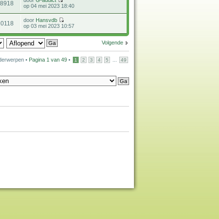
18918
op 04 mei 2023 18:40
door
Hansvdb
20118
op 03 mei 2023 10:57
Volgende
derwerpen •
Pagina
1
van
49
•
...
1
2
3
4
5
49