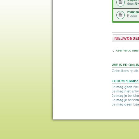
door
G-
magno
door
Plaats een nieuw 
Keer terug naa
WIE IS ER ONLI
Gebruikers op dit
FORUMPERMISS
Je
mag geen
nieu
Je
mag niet
antwo
Je
mag
je bericht
Je
mag
je berich
Je
mag geen
bijl