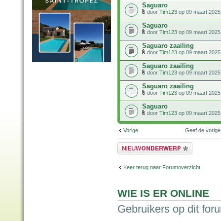
Saguaro
door
Tim123
op 09 maart 2025
Saguaro
door
Tim123
op 09 maart 2025
Saguaro zaailing
door
Tim123
op 09 maart 2025
Saguaro zaailing
door
Tim123
op 09 maart 2025
Saguaro zaailing
door
Tim123
op 09 maart 2025
Saguaro
door
Tim123
op 09 maart 2025
Vorige
Geef de vorig
Plaats een nieuw bericht
Keer terug naar Forumoverzicht
WIE IS ER ONLINE
Gebruikers op dit for