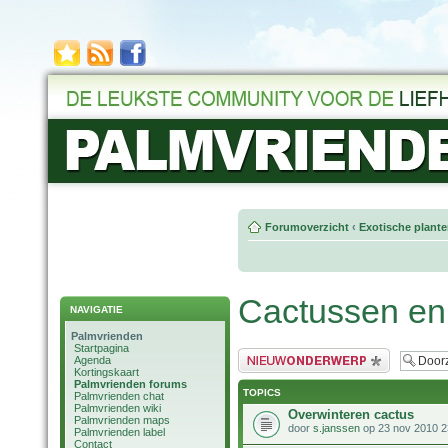
Forumoverzicht
‹
Exotische plant
Cactussen en
NAVIGATIE
Palmvrienden
Startpagina
Plaats een nieuw bericht
Agenda
Kortingskaart
Palmvrienden forums
TOPICS
Palmvrienden chat
Palmvrienden wiki
Overwinteren cactus
Palmvrienden maps
door
s.janssen
op 23 nov 2010 2
Palmvrienden label
Contact