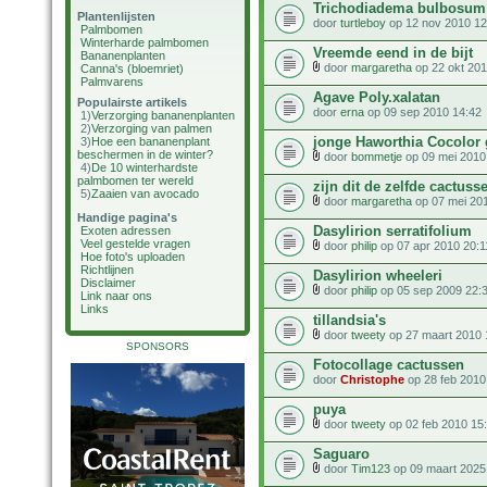
Trichodiadema bulbosum
Plantenlijsten
door
turtleboy
op 12 nov 2010 12
Palmbomen
Winterharde palmbomen
Vreemde eend in de bijt
Bananenplanten
door
margaretha
op 22 okt 201
Canna's (bloemriet)
Palmvarens
Agave Poly.xalatan
Populairste artikels
door
erna
op 09 sep 2010 14:42
1)
Verzorging bananenplanten
2)
Verzorging van palmen
jonge Haworthia Cocolor g
3)
Hoe een bananenplant
beschermen in de winter?
door
bommetje
op 09 mei 2010
4)
De 10 winterhardste
palmbomen ter wereld
zijn dit de zelfde cactuss
5)
Zaaien van avocado
door
margaretha
op 07 mei 20
Handige pagina's
Dasylirion serratifolium
Exoten adressen
Veel gestelde vragen
door
philip
op 07 apr 2010 20:1
Hoe foto's uploaden
Richtlijnen
Dasylirion wheeleri
Disclaimer
door
philip
op 05 sep 2009 22:
Link naar ons
Links
tillandsia's
door
tweety
op 27 maart 2010 
SPONSORS
Fotocollage cactussen
door
Christophe
op 28 feb 2010
puya
door
tweety
op 02 feb 2010 15
Saguaro
door
Tim123
op 09 maart 2025