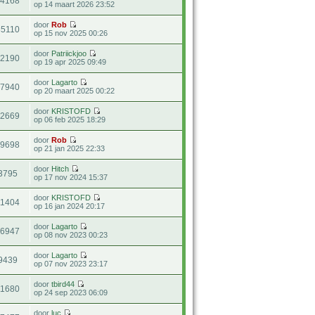
34168
op 14 maart 2026 23:52
door
Rob
85110
op 15 nov 2025 00:26
door
Patriickjoo
72190
op 19 apr 2025 09:49
door
Lagarto
27940
op 20 maart 2025 00:22
door
KRISTOFD
22669
op 06 feb 2025 18:29
door
Rob
19698
op 21 jan 2025 22:33
door
Hitch
3795
op 17 nov 2024 15:37
door
KRISTOFD
11404
op 16 jan 2024 20:17
door
Lagarto
66947
op 08 nov 2023 00:23
door
Lagarto
9439
op 07 nov 2023 23:17
door
tbird44
11680
op 24 sep 2023 06:09
door
luc