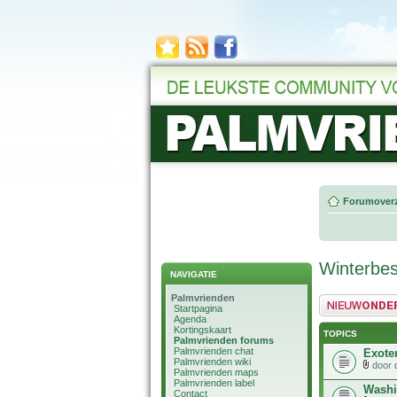
Forumoverz
Winterbe
NAVIGATIE
Palmvrienden
Plaats een nieuw 
Startpagina
Agenda
Kortingskaart
TOPICS
Palmvrienden forums
Palmvrienden chat
Exoten
Palmvrienden wiki
door
Palmvrienden maps
Palmvrienden label
Washi
Contact