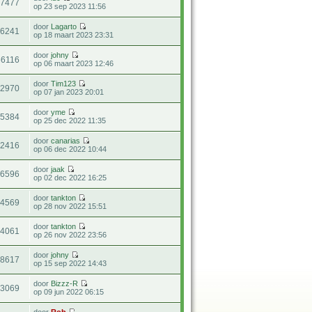
17477
op 23 sep 2023 11:56
door
Lagarto
36241
op 18 maart 2023 23:31
door
johny
66116
op 06 maart 2023 12:46
door
Tim123
82970
op 07 jan 2023 20:01
door
yme
15384
op 25 dec 2022 11:35
door
canarias
32416
op 06 dec 2022 10:44
door
jaak
16596
op 02 dec 2022 16:25
door
tankton
24569
op 28 nov 2022 15:51
door
tankton
44061
op 26 nov 2022 23:56
door
johny
28617
op 15 sep 2022 14:43
door
Bizzz-R
23069
op 09 jun 2022 06:15
door
Rob