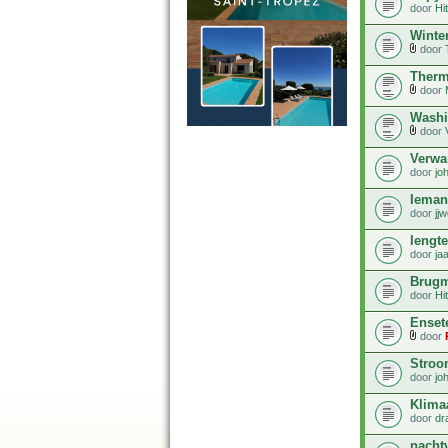
door
Hi
Winte
door
Therm
door
Washi
door
Verwa
door
jo
Ieman
door
jjw
lengt
door
ja
Brugm
door
Hi
Enset
door
Stroo
door
jo
Klima
door
dr
nacht