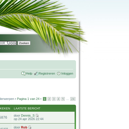
Help
Registreren
Inloggen
derwerpen •
Pagina
1
van
24
•
...
1
2
3
4
5
24
EKEKEN
LAATSTE BERICHT
door
Dennis_S
5876
op 24 apr 2026 22:44
door
Rob