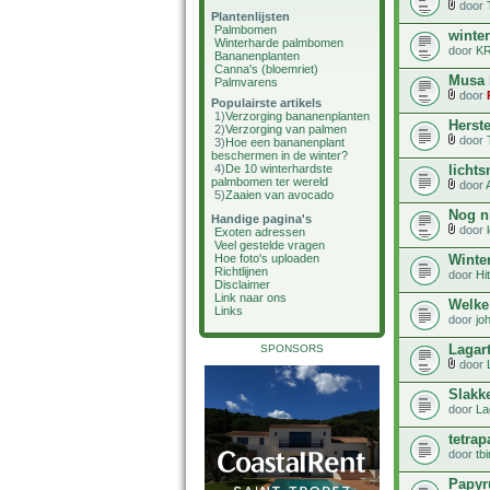
door
Plantenlijsten
Palmbomen
winte
Winterharde palmbomen
door
K
Bananenplanten
Canna's (bloemriet)
Musa 
Palmvarens
door
Populairste artikels
1)
Verzorging bananenplanten
Herste
2)
Verzorging van palmen
door
3)
Hoe een bananenplant
beschermen in de winter?
licht
4)
De 10 winterhardste
palmbomen ter wereld
door
5)
Zaaien van avocado
Nog n
Handige pagina's
door
Exoten adressen
Veel gestelde vragen
Winter
Hoe foto's uploaden
Richtlijnen
door
Hi
Disclaimer
Link naar ons
Welke
Links
door
jo
Lagar
SPONSORS
door
Slakke
door
La
tetra
door
tb
Papyr