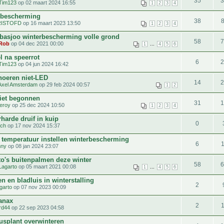
35
Tim123
op 02 maart 2024 16:55
1
2
3
4
rbescherming
38
RISTOFD
op 16 maart 2023 13:50
1
2
3
4
basjoo winterbescherming volle grond
58
Rob
op 04 dec 2021 00:00
...
1
4
5
6
l na speerrot
6
Tim123
op 04 jun 2024 16:42
snoeren niet-LED
14
Axel Amsterdam
op 29 feb 2024 00:57
1
2
iet begonnen
31
leroy
op 25 dec 2024 10:50
1
2
3
4
harde druif in kuip
0
tch
op 17 nov 2024 15:37
 temperatuur instellen winterbescherming
6
hny
op 08 jan 2024 23:07
to's buitenpalmen deze winter
58
Lagarto
op 05 maart 2021 00:08
...
1
4
5
6
n en bladluis in winterstalling
2
garto
op 07 nov 2023 00:09
panax
2
ird44
op 22 sep 2023 04:58
usplant overwinteren