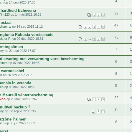
4
tch
op 14 sep 2023 17:33
rhardheid Echeveria
22
Tim123
op 14 mei 2021 16:23
1
2
3
ostaat
47
Mister w
op 14 sep 2015 11:12
1
2
3
4
5
ngtonia Robusta vorstschade
75
Victor R.
op 09 dec 2020 18:31
...
1
6
7
8
rmingslinten
7
hny
op 21 dec 2022 17:07
d ervaring met verwarming vorst bescherming
6
olters
op 07 nov 2022 16:45
e warmtekabel
8
ak
op 26 nov 2022 21:21
ansia in veranda
5
tch
op 08 nov 2022 18:56
e Maurelli winterbescherming
22
Rob
op 20 nov 2021 01:42
1
2
3
muitval backup ?
11
hny
op 12 sep 2022 15:35
1
2
atzône Palmen
8
aco
op 06 jun 2022 17:02
vorst