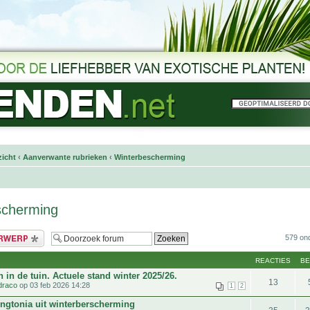
icht
‹
Aanverwante rubrieken
‹
Winterbescherming
scherming
bericht
579 on
REACTIES
B
 in de tuin. Actuele stand winter 2025/26.
13
draco
op 03 feb 2026 14:28
1
2
ngtonia uit winterberscherming