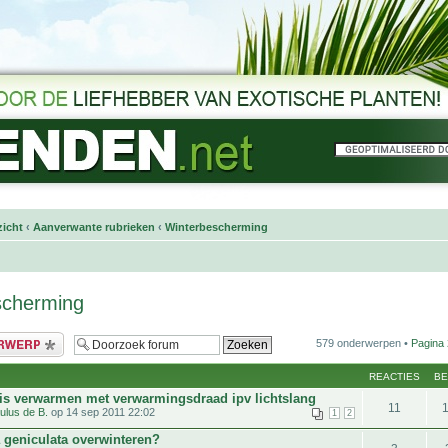
icht
‹
Aanverwante rubrieken
‹
Winterbescherming
scherming
bericht
579 onderwerpen •
Pagina
REACTIES
B
is verwarmen met verwarmingsdraad ipv lichtslang
11
ulus de B.
op 14 sep 2011 22:02
1
2
a geniculata overwinteren?