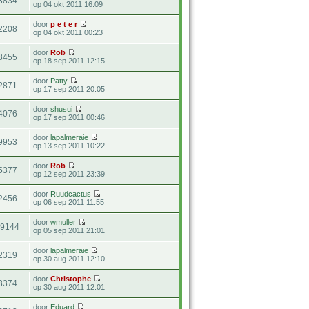
3834
op 04 okt 2011 16:09
door
p e t e r
2208
op 04 okt 2011 00:23
door
Rob
8455
op 18 sep 2011 12:15
door
Patty
2871
op 17 sep 2011 20:05
door
shusui
4076
op 17 sep 2011 00:46
door
lapalmeraie
9953
op 13 sep 2011 10:22
door
Rob
5377
op 12 sep 2011 23:39
door
Ruudcactus
2456
op 06 sep 2011 11:55
door
wmuller
19144
op 05 sep 2011 21:01
door
lapalmeraie
2319
op 30 aug 2011 12:10
door
Christophe
3374
op 30 aug 2011 12:01
door
Eduard