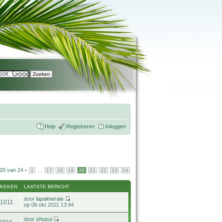
Help
Registreren
Inloggen
20
van
24
•
...
1
17
18
19
20
21
22
23
24
EKEKEN
LAATSTE BERICHT
door
lapalmeraie
11011
op 06 okt 2011 13:44
door
shusui