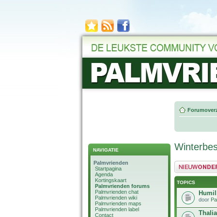
Forumoverz
Winterbe
NAVIGATIE
Palmvrienden
Plaats een nieuw 
Startpagina
Agenda
Kortingskaart
TOPICS
Palmvrienden forums
Palmvrienden chat
Humil
Palmvrienden wiki
door
Pa
Palmvrienden maps
Palmvrienden label
Thali
Contact