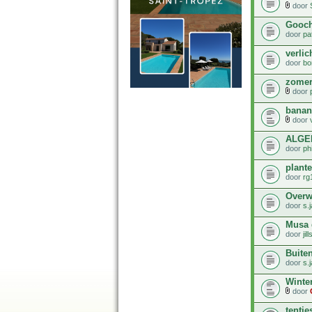
door
Gooch
door
pa
verlic
door
bo
zomer
door
banan
door
ALGE
door
phi
plante
door
rg
Overw
door
s.
Musa 
door
ji
Buiten
door
s.
Winte
door
tentje