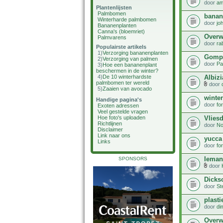
door
am
Plantenlijsten
Palmbomen
banan
Winterharde palmbomen
door
jo
Bananenplanten
Canna's (bloemriet)
Overw
Palmvarens
door
ra
Populairste artikels
1)
Verzorging bananenplanten
Gomph
2)
Verzorging van palmen
door
Pa
3)
Hoe een bananenplant
beschermen in de winter?
Albizi
4)
De 10 winterhardste
palmbomen ter wereld
door
5)
Zaaien van avocado
winter
Handige pagina's
door
fo
Exoten adressen
Veel gestelde vragen
Vlies
Hoe foto's uploaden
Richtlijnen
door
No
Disclaimer
Link naar ons
yucca 
Links
door
fo
Ieman
SPONSORS
door
Dicks
door
St
plast
door
di
Overw