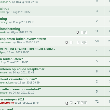
9
Senseo72
op 18 aug 2011 22:23
eltruc
3
trick
op 18 aug 2011 00:58
hting
2
mmetje
op 11 aug 2011 19:15
bescherming
11
plasta
op 28 jun 2011 22:33
1
2
enplanten buiten overwinteren
50
verstreken
op 16 nov 2010 19:42
...
1
4
5
6
MENE INFO WINTERBESCHERMING
1
lip
op 13 sep 2009 19:55
n buiten laten?
5
14
op 02 mei 2011 20:53
interen op koude slaapkamer
8
janssen
op 14 apr 2011 21:41
dwarf cavendish buiten?
2
llsteenackers
op 12 apr 2011 09:39
 zetten, kans op wortelrot?
5
janssen
op 04 apr 2011 22:10
rervaringen 2011
72
Christophe
op 28 feb 2011 18:44
...
1
6
7
8
s en zon!