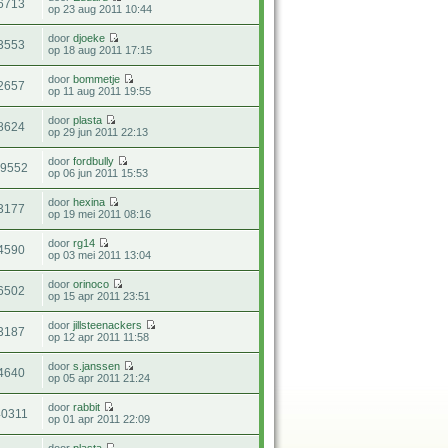
6713
op 23 aug 2011 10:44
door
djoeke
3553
op 18 aug 2011 17:15
door
bommetje
2657
op 11 aug 2011 19:55
door
plasta
8624
op 29 jun 2011 22:13
door
fordbully
29552
op 06 jun 2011 15:53
door
hexina
3177
op 19 mei 2011 08:16
door
rg14
4590
op 03 mei 2011 13:04
door
orinoco
6502
op 15 apr 2011 23:51
door
jillsteenackers
3187
op 12 apr 2011 11:58
door
s.janssen
4640
op 05 apr 2011 21:24
door
rabbit
40311
op 01 apr 2011 22:09
door
plasta