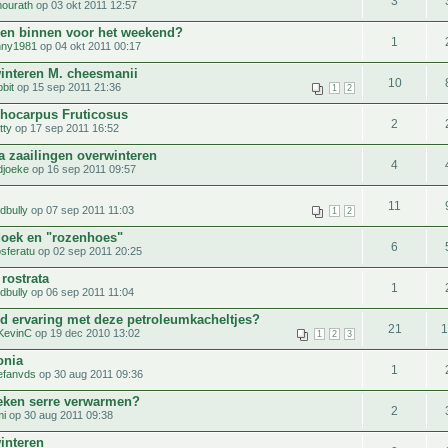
3
ourath
op 03 okt 2011 12:57
en binnen voor het weekend?
1
hny1981
op 04 okt 2011 00:17
interen M. cheesmanii
10
bbit
op 15 sep 2011 21:36
1
2
ocarpus Fruticosus
2
tty
op 17 sep 2011 16:52
a zaailingen overwinteren
4
djoeke
op 16 sep 2011 09:57
11
rdbully
op 07 sep 2011 11:03
1
2
doek en "rozenhoes"
6
sferatu
op 02 sep 2011 20:25
rostrata
1
rdbully
op 06 sep 2011 11:04
d ervaring met deze petroleumkacheltjes?
21
KevinC
op 19 dec 2010 13:02
1
2
3
onia
1
efanvds
op 30 aug 2011 09:36
ieken serre verwarmen?
2
mi
op 30 aug 2011 09:38
interen