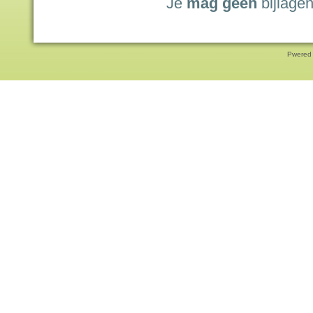
Je
mag geen
bijlagen
Pwered