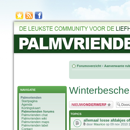
Forumoverzicht
‹
Aanverwante rub
Winterbesche
NAVIGATIE
Palmvrienden
Startpagina
Plaats een nieuw bericht
Agenda
Kortingskaart
Palmvrienden forums
TOPICS
Palmvrienden chat
Palmvrienden wiki
allemaal losse afdakjes of
Palmvrienden maps
door
Maurice
op 09 nov 2010 
Palmvrienden label
Contact