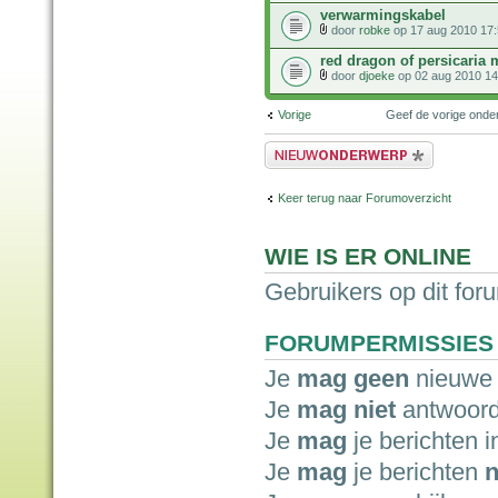
verwarmingskabel
door
robke
op 17 aug 2010 17
red dragon of persicaria
door
djoeke
op 02 aug 2010 14
Vorige
Geef de vorige ond
Plaats een nieuw bericht
Keer terug naar Forumoverzicht
WIE IS ER ONLINE
Gebruikers op dit for
FORUMPERMISSIES
Je
mag geen
nieuwe 
Je
mag niet
antwoord
Je
mag
je berichten i
Je
mag
je berichten
n