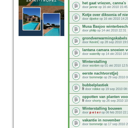
het gaat vriezen, canna's
door
jannie
op 16 okt 2010 15:45
Kotje over diksonia of nie
door
djoeke
op 16 okt 2010 14:2
Musa Basjoo winterbesc
door
philip
op 14 okt 2010 22:31
grondverwarmingskabels
door
KevinC
op 28 sep 2010 19:
lantana camara snoeien v
door
waterlily
op 14 okt 2010 18:
Winterstalling
door
wsnbm
op 01 okt 2010 12:5
eerste nachtvorst(je)
door
bommetje
op 29 sep 2010 0
bubbelplastiek
door
robke
op 19 sep 2010 08
oppotten van planten voor
door
shorty
op 26 sep 2010 10
Winterstalling bouwen
door
p e t e r
op 06 feb 2010 22:
vakantie in november
door
bommetje
op 17 sep 2010 2