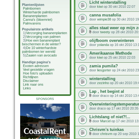
Licht winterstalling
Plantenlijsten
door
kiwi
op 30 okt 2010 22:07
Palmbomen
Winterharde palmbomen
canna musafolia
Bananenplanten
door
wimpie38
op 30 okt 2010 19
Canna's (bloemriet)
Palmvarens
alles staat weer op mijn z
Populairste artikels
door
tweety
op 28 okt 2010 20
1)
Verzorging bananenplanten
2)
Verzorging van palmen
olijfboom overwinteren
3)
Hoe een bananenplant
beschermen in de winter?
door
yolanda
op 16 okt 2010 13:
4)
De 10 winterhardste
palmbomen ter wereld
Amerikaanse Methode
5)
Zaaien van avocado
door
kiwi
op 25 okt 2010 22:03
Handige pagina's
zamia pumila?
Exoten adressen
Veel gestelde vragen
door
liesgorter
op 24 okt 2010 23
Hoe foto's uploaden
Richtlijnen
winterstalling
Disclaimer
door
zezinho
op 20 okt 2010 19:
Link naar ons
Links
Lap , het begint al
door draco op 14 okt 2010 13:
SPONSORS
Overwinteringstemperatu
door draco op 17 okt 2010 20:35
Lichtslang of niet?!...
door
Marcel
op 17 okt 2010 13
Chrisvm's tuinkas
door
chrisvm
op 20 sep 2010 