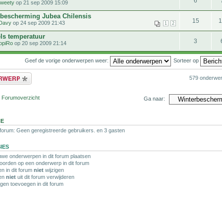
6
tweety
op 21 sep 2009 15:09
rbescherming Jubea Chilensis
15
Davy
op 24 sep 2009 21:43
1
2
ls temperatuur
3
opiRo
op 20 sep 2009 21:14
Geef de vorige onderwerpen weer:
Sorteer op
bericht
579 onderwe
r Forumoverzicht
Ga naar:
NE
 forum: Geen geregistreerde gebruikers. en 3 gasten
IES
we onderwerpen in dit forum plaatsen
orden op een onderwerp in dit forum
en in dit forum
niet
wijzigen
ten
niet
uit dit forum verwijderen
agen toevoegen in dit forum