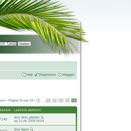
Help
Registreren
Inloggen
rpen •
Pagina
24
van
24
•
...
1
20
21
22
23
24
EKEKEN
LAATSTE BERICHT
door
dest_planten
7140
op 21 okt 2009 09:04
door
barre