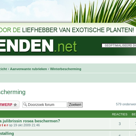
icht
‹
Aanverwante rubrieken
‹
Winterbescherming
scherming
bericht
579 onderwe
REACTIES
B
ia julibrissin rosea beschermen?
3
 t e r
op 19 okt 2009 21:46
stalling