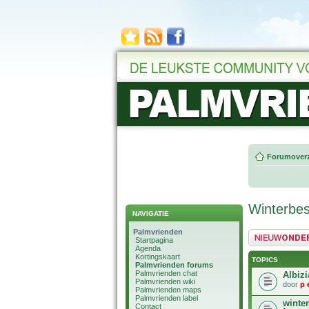
Forumoverz
Winterbe
NAVIGATIE
Palmvrienden
Plaats een nieuw 
Startpagina
Agenda
Kortingskaart
TOPICS
Palmvrienden forums
Palmvrienden chat
Albiz
Palmvrienden wiki
door
p e
Palmvrienden maps
Palmvrienden label
winter
Contact