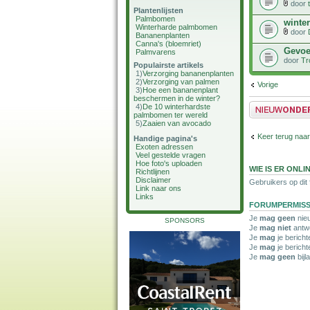
door
Plantenlijsten
Palmbomen
winte
Winterharde palmbomen
door
Bananenplanten
Canna's (bloemriet)
Gevoe
Palmvarens
door
Tr
Populairste artikels
1)
Verzorging bananenplanten
2)
Verzorging van palmen
Vorige
3)
Hoe een bananenplant
beschermen in de winter?
Plaats een nieuw 
4)
De 10 winterhardste
palmbomen ter wereld
5)
Zaaien van avocado
Keer terug naa
Handige pagina's
Exoten adressen
Veel gestelde vragen
Hoe foto's uploaden
WIE IS ER ONLI
Richtlijnen
Disclaimer
Gebruikers op dit
Link naar ons
Links
FORUMPERMISS
Je
mag geen
nieu
SPONSORS
Je
mag niet
antwo
Je
mag
je bericht
Je
mag
je berich
Je
mag geen
bijl