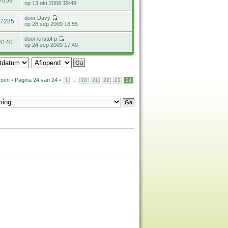
7659
op 13 okt 2009 19:49
door
Davy
17285
op 28 sep 2009 18:55
door
kristof p
6140
op 24 sep 2009 17:40
rpen •
Pagina
24
van
24
•
...
1
20
21
22
23
24