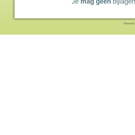
Je
mag geen
bijlagen
Pwered