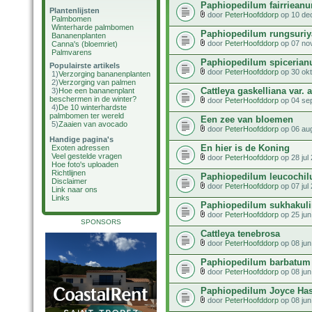
Paphiopedilum fairriean
Plantenlijsten
door
PeterHoofddorp
op 10 de
Palmbomen
Winterharde palmbomen
Paphiopedilum rungsuri
Bananenplanten
door
PeterHoofddorp
op 07 no
Canna's (bloemriet)
Palmvarens
Paphiopedilum spiceria
Populairste artikels
door
PeterHoofddorp
op 30 okt
1)
Verzorging bananenplanten
2)
Verzorging van palmen
Cattleya gaskelliana var. 
3)
Hoe een bananenplant
beschermen in de winter?
door
PeterHoofddorp
op 04 se
4)
De 10 winterhardste
palmbomen ter wereld
Een zee van bloemen
5)
Zaaien van avocado
door
PeterHoofddorp
op 06 au
Handige pagina's
En hier is de Koning
Exoten adressen
Veel gestelde vragen
door
PeterHoofddorp
op 28 jul
Hoe foto's uploaden
Richtlijnen
Paphiopedilum leucochi
Disclaimer
door
PeterHoofddorp
op 07 jul
Link naar ons
Links
Paphiopedilum sukhakuli
door
PeterHoofddorp
op 25 jun
SPONSORS
Cattleya tenebrosa
door
PeterHoofddorp
op 08 jun
Paphiopedilum barbatum 
door
PeterHoofddorp
op 08 jun
Paphiopedilum Joyce Ha
door
PeterHoofddorp
op 08 jun