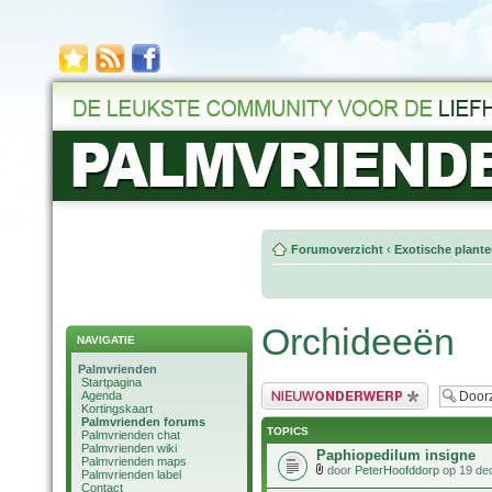
Forumoverzicht
‹
Exotische plant
Orchideeën
NAVIGATIE
Palmvrienden
Startpagina
Plaats een nieuw bericht
Agenda
Kortingskaart
Palmvrienden forums
TOPICS
Palmvrienden chat
Palmvrienden wiki
Paphiopedilum insigne
Palmvrienden maps
door
PeterHoofddorp
op 19 de
Palmvrienden label
Contact