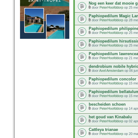
Nog een keer dat mooie 
door
PeterHoofddorp
op 25 me
Paphiopedilum Magic Lan
door
PeterHoofddorp
op 28 me
Paphiopedilum philippin
door
PeterHoofddorp
op 25 me
Paphiopedilum hirsutis
door
PeterHoofddorp
op 25 me
Paphiopedilum lawrence
door
PeterHoofddorp
op 21 me
dendrobium nobile hybrid
door
Axel Amsterdam
op 06 jun
Paphiopedilum concolor
door
PeterHoofddorp
op 15 me
Paphiopedilum bellatulu
door
PeterHoofddorp
op 15 me
bescheiden schoen
door
PeterHoofddorp
op 14 apr
het goud van Kinabalu
door
PeterHoofddorp
op 02 apr
Cattleya trianae
door
PeterHoofddorp
op 20 ma