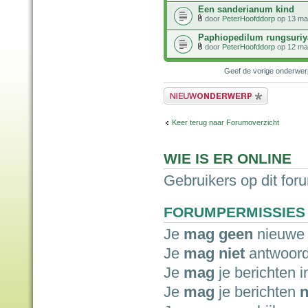
Een sanderianum kind
door
PeterHoofddorp
op 13 ma
Paphiopedilum rungsuri
door
PeterHoofddorp
op 12 ma
Geef de vorige onderwe
Plaats een nieuw bericht
Keer terug naar Forumoverzicht
WIE IS ER ONLINE
Gebruikers op dit for
FORUMPERMISSIES
Je
mag geen
nieuwe 
Je
mag niet
antwoord
Je
mag
je berichten i
Je
mag
je berichten
n