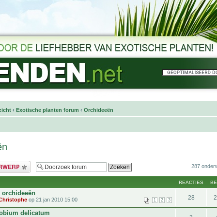
icht
‹
Exotische planten forum
‹
Orchideeën
ën
bericht
287 onder
REACTIES
B
 orchideeën
28
Christophe
op 21 jan 2010 15:00
1
2
3
obium delicatum