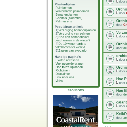
door
Plantenlijsten
Palmbomen
Orchid
Winterharde palmbomen
door
Bananenplanten
Canna's (bloemriet)
Orchid
Palmvarens
door
Ch
Populairste artikels
1)
Verzorging bananenplanten
Verzo
2)
Verzorging van palmen
door
3)
Hoe een bananenplant
beschermen in de winter?
Orchi
4)
De 10 winterhardste
palmbomen ter wereld
door
de
5)
Zaaien van avocado
orchi
Handige pagina's
door
Exoten adressen
Veel gestelde vragen
Orchi
Hoe foto's uploaden
Richtlijnen
door
Disclaimer
Link naar ons
Hoe P
Links
door
Hoe Bl
SPONSORS
door
de
calant
door
Keiki'
door
am