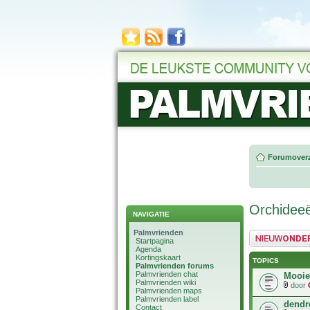
Forumoverz
Orchidee
NAVIGATIE
Palmvrienden
Plaats een nieuw 
Startpagina
Agenda
Kortingskaart
TOPICS
Palmvrienden forums
Palmvrienden chat
Mooie
Palmvrienden wiki
door
Palmvrienden maps
Palmvrienden label
dendr
Contact