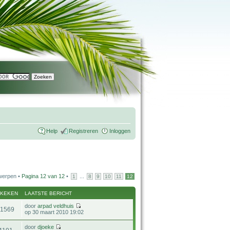
Help
Registreren
Inloggen
werpen •
Pagina
12
van
12
•
...
1
8
9
10
11
12
EKEKEN
LAATSTE BERICHT
door
arpad veldhuis
21569
op 30 maart 2010 19:02
door
djoeke