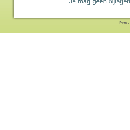
Je
mag geen
bijlagen
Pwered