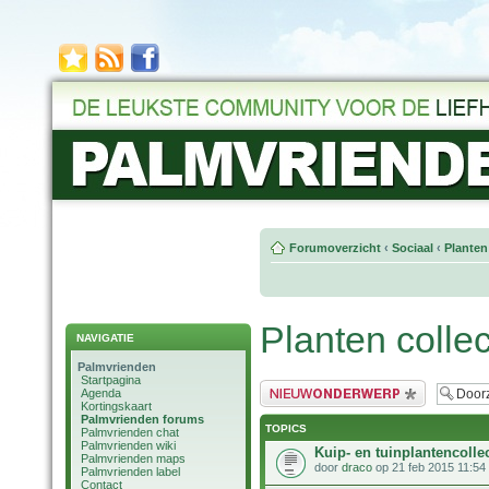
Forumoverzicht
‹
Sociaal
‹
Planten
Planten collec
NAVIGATIE
Palmvrienden
Startpagina
Plaats een nieuw bericht
Agenda
Kortingskaart
Palmvrienden forums
TOPICS
Palmvrienden chat
Palmvrienden wiki
Kuip- en tuinplantencolle
Palmvrienden maps
door
draco
op 21 feb 2015 11:54
Palmvrienden label
Contact