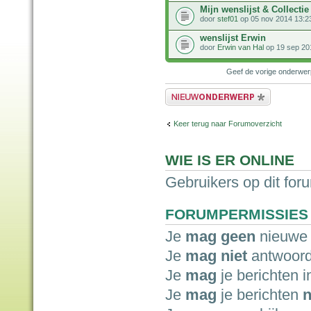
Mijn wenslijst & Collectie 
door
stef01
op 05 nov 2014 13:2
wenslijst Erwin
door
Erwin van Hal
op 19 sep 20
Geef de vorige onderwe
Plaats een nieuw bericht
Keer terug naar Forumoverzicht
WIE IS ER ONLINE
Gebruikers op dit for
FORUMPERMISSIES
Je
mag geen
nieuwe 
Je
mag niet
antwoord
Je
mag
je berichten i
Je
mag
je berichten
n