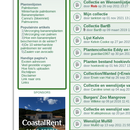
Collectie en Wensenlijstj
Plantenlijsten
door
Rob
op 26 sep 2011 23:27
Palmbomen
Winterharde palmbomen
Mijn collectie
Bananenplanten
door
tankton
op 01 nov 2021 13:
Canna's (bloemriet)
Palmvarens
Collectie BartB
Populairste artikels
door
BartB
op 09 maart 2019 1
1)
Verzorging bananenplanten
2)
Verzorging van palmen
Lijst Kelvin
3)
Hoe een bananenplant
beschermen in de winter?
door
Kelvin Cooke
op 27 jan 201
4)
De 10 winterhardste
palmbomen ter wereld
Plantencollectie Eddy en 
5)
Zaaien van avocado
door
guardian1967
op 30 jun 201
Handige pagina's
Planten bestand hoekievl
Exoten adressen
Veel gestelde vragen
door
hoekievld
op 01 feb 2017 1
Hoe foto's uploaden
Richtlijnen
Collection/Wanted (>Erwi
Disclaimer
door
Erwin van Hal
op 26 sep 20
Link naar ons
Links
Collectie en wenslijstje v
door
Caroline smet
op 04 aug 20
SPONSORS
Burgers' Zoo Mangrove
door
Willeke
op 06 jul 2016 11:41
Collectie en wenslijst va
door
M.altispinosus
op 20 jun 20
Wenslijst Mul60
door
Mul60
op 13 sep 2011 21:5