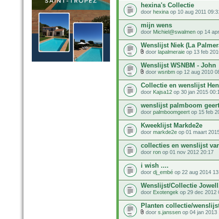
hexina's Collectie
door
hexina
op 10 aug 2011 09:3
mijn wens
door
Michiel@swalmen
op 14 apr
Wenslijst Niek (La Palmer
door
lapalmeraie
op 13 feb 201
Wenslijst WSNBM - John
door
wsnbm
op 12 aug 2010 0
Collectie en wenslijst Hen
door
Kajsa12
op 30 jan 2015 00:
wenslijst palmboom geer
door
palmboomgeert
op 15 feb 2
Kweeklijst Markde2e
door
markde2e
op 01 maart 2015
collecties en wenslijst va
door
ron
op 01 nov 2012 20:17
i wish ....
door
dj_embé
op 22 aug 2014 13
Wenslijst/Collectie Jowell
door
Exotengek
op 29 dec 2012 
Planten collectie/wenslijs
door
s.janssen
op 04 jan 2013 