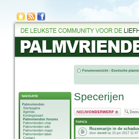
Forumoverzicht
‹
Exotische plant
Specerijen
NAVIGATIE
Palmvrienden
Startpagina
Plaats een nieuw bericht
Agenda
Kortingskaart
Palmvrienden forums
TOPICS
Palmvrienden chat
Palmvrienden wiki
Rozemarijn in de schadu
Palmvrienden maps
door
daniell
op 15 jun 2017 11:47
Palmvrienden label
Contact