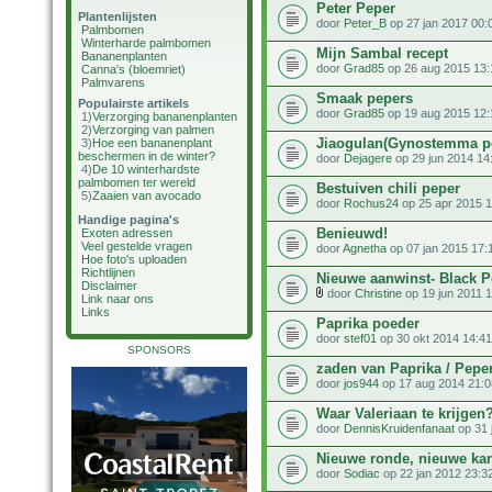
Peter Peper
Plantenlijsten
door
Peter_B
op 27 jan 2017 00:
Palmbomen
Winterharde palmbomen
Mijn Sambal recept
Bananenplanten
door
Grad85
op 26 aug 2015 13:
Canna's (bloemriet)
Palmvarens
Smaak pepers
Populairste artikels
door
Grad85
op 19 aug 2015 12:
1)
Verzorging bananenplanten
2)
Verzorging van palmen
Jiaogulan(Gynostemma p
3)
Hoe een bananenplant
beschermen in de winter?
door
Dejagere
op 29 jun 2014 14
4)
De 10 winterhardste
palmbomen ter wereld
Bestuiven chili peper
5)
Zaaien van avocado
door
Rochus24
op 25 apr 2015 1
Handige pagina's
Benieuwd!
Exoten adressen
Veel gestelde vragen
door
Agnetha
op 07 jan 2015 17:
Hoe foto's uploaden
Richtlijnen
Nieuwe aanwinst- Black P
Disclaimer
door
Christine
op 19 jun 2011 
Link naar ons
Links
Paprika poeder
door
stef01
op 30 okt 2014 14:41
SPONSORS
zaden van Paprika / Pepe
door
jos944
op 17 aug 2014 21:0
Waar Valeriaan te krijgen
door
DennisKruidenfanaat
op 31 
Nieuwe ronde, nieuwe ka
door
Sodiac
op 22 jan 2012 23:3