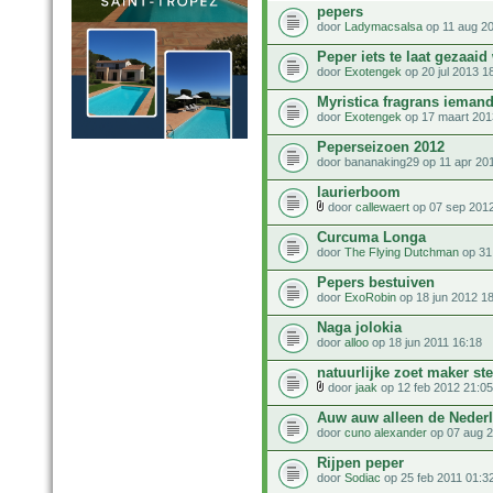
pepers
door
Ladymacsalsa
op 11 aug 2
Peper iets te laat gezaaid
door
Exotengek
op 20 jul 2013 1
Myristica fragrans iemand
door
Exotengek
op 17 maart 201
Peperseizoen 2012
door bananaking29 op 11 apr 20
laurierboom
door
callewaert
op 07 sep 2012
Curcuma Longa
door
The Flying Dutchman
op 31
Pepers bestuiven
door
ExoRobin
op 18 jun 2012 1
Naga jolokia
door
alloo
op 18 jun 2011 16:18
natuurlijke zoet maker ste
door
jaak
op 12 feb 2012 21:05
Auw auw alleen de Neder
door
cuno alexander
op 07 aug 2
Rijpen peper
door
Sodiac
op 25 feb 2011 01:3