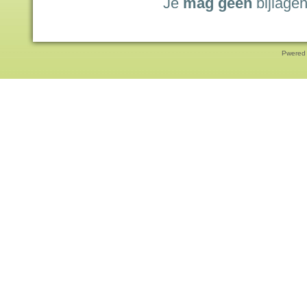
Je
mag geen
bijlagen
Pwered