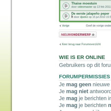
Thaise moestuin
door
videomaster
op 13 feb 2011
De eerste jalapeño peper
door
djoeke
op 15 jul 2010 15:
Vorige
Geef de vorige ond
Plaats een nieuw bericht
Keer terug naar Forumoverzicht
WIE IS ER ONLINE
Gebruikers op dit for
FORUMPERMISSIES
Je
mag geen
nieuwe 
Je
mag niet
antwoord
Je
mag
je berichten i
Je
mag
je berichten
n