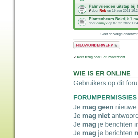
Palmvrienden uitstap bi
door
Rob
op 19 aug 2021 16:2
Plantenbeurs Bokrijk 1 m
door
danny2
op 07 feb 2022 17:
Geef de vorige onderwe
Plaats een nieuw bericht
Keer terug naar Forumoverzicht
WIE IS ER ONLINE
Gebruikers op dit for
FORUMPERMISSIES
Je
mag geen
nieuwe 
Je
mag niet
antwoord
Je
mag
je berichten i
Je
mag
je berichten
n