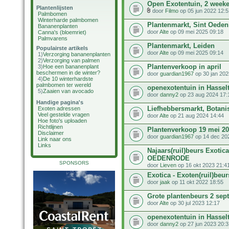
Open Exotentuin, 2 weeke
Plantenlijsten
door
Filmo
op 05 jun 2022 12:5
Palmbomen
Winterharde palmbomen
Plantenmarkt, Sint Oeden
Bananenplanten
door
Alte
op 09 mei 2025 09:18
Canna's (bloemriet)
Palmvarens
Plantenmarkt, Leiden
Populairste artikels
door
Alte
op 09 mei 2025 09:14
1)
Verzorging bananenplanten
2)
Verzorging van palmen
Plantenverkoop in april
3)
Hoe een bananenplant
beschermen in de winter?
door
guardian1967
op 30 jan 202
4)
De 10 winterhardste
palmbomen ter wereld
openexotentuin in Hassel
5)
Zaaien van avocado
door
danny2
op 23 aug 2024 17:
Handige pagina's
Liefhebbersmarkt, Botanis
Exoten adressen
Veel gestelde vragen
door
Alte
op 21 aug 2024 14:44
Hoe foto's uploaden
Richtlijnen
Plantenverkoop 19 mei 2
Disclaimer
door
guardian1967
op 14 dec 20
Link naar ons
Links
Najaars(ruil)beurs Exoti
OEDENRODE
SPONSORS
door
Lieven
op 16 okt 2023 21:4
Exotica - Exoten(ruil)beu
door
jaak
op 11 okt 2022 18:55
Grote plantenbeurs 2 sept
door
Alte
op 30 jul 2023 12:17
openexotentuin in Hassel
door
danny2
op 27 jun 2023 20:3