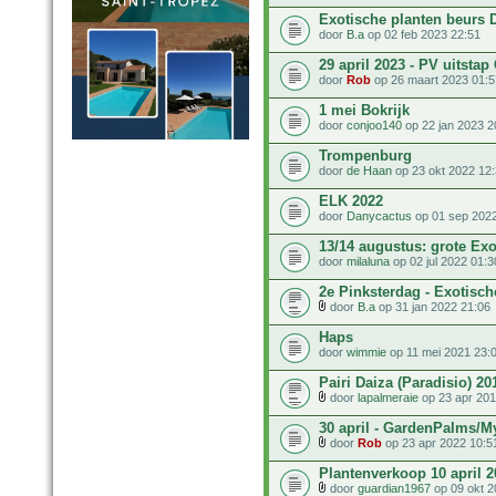
Exotische planten beurs 
door
B.a
op 02 feb 2023 22:51
29 april 2023 - PV uitsta
door
Rob
op 26 maart 2023 01:5
1 mei Bokrijk
door
conjoo140
op 22 jan 2023 2
Trompenburg
door
de Haan
op 23 okt 2022 12
ELK 2022
door
Danycactus
op 01 sep 2022
13/14 augustus: grote Ex
door
milaluna
op 02 jul 2022 01:3
2e Pinksterdag - Exotisc
door
B.a
op 31 jan 2022 21:06
Haps
door
wimmie
op 11 mei 2021 23:
Pairi Daiza (Paradisio) 20
door
lapalmeraie
op 23 apr 201
30 april - GardenPalms/
door
Rob
op 23 apr 2022 10:5
Plantenverkoop 10 april 2
door
guardian1967
op 09 okt 2