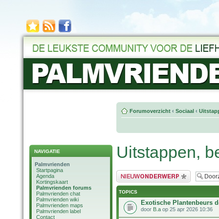
Forumoverzicht
‹
Sociaal
‹
Uitstap
Uitstappen, b
NAVIGATIE
Palmvrienden
Startpagina
Plaats een nieuw bericht
Agenda
Kortingskaart
Palmvrienden forums
TOPICS
Palmvrienden chat
Palmvrienden wiki
Exotische Plantenbeurs d
Palmvrienden maps
door
B.a
op 25 apr 2026 10:36
Palmvrienden label
Contact