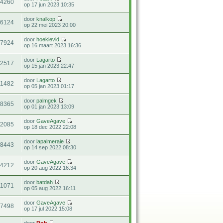
74260
op 17 jun 2023 10:35
door
knalkop
16124
op 22 mei 2023 20:00
door
hoekievld
27924
op 16 maart 2023 16:36
door
Lagarto
32517
op 15 jan 2023 22:47
door
Lagarto
11482
op 05 jan 2023 01:17
door
palmgek
18365
op 01 jan 2023 13:09
door
GaveAgave
32085
op 18 dec 2022 22:08
door
lapalmeraie
18443
op 14 sep 2022 08:30
door
GaveAgave
74212
op 20 aug 2022 16:34
door
batdah
11071
op 05 aug 2022 16:11
door
GaveAgave
17498
op 17 jul 2022 15:08
door
Rob