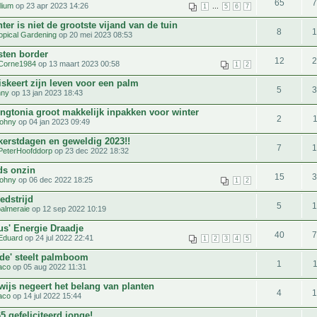
65
lium
op 23 apr 2023 14:26
...
1
5
6
7
ter is niet de grootste vijand van de tuin
8
opical Gardening
op 20 mei 2023 08:53
ten border
12
Corne1984
op 13 maart 2023 00:58
1
2
skeert zijn leven voor een palm
5
hny
op 13 jan 2023 18:43
ngtonia groot makkelijk inpakken voor winter
2
johny
op 04 jan 2023 09:49
 kerstdagen en geweldig 2023!!
7
PeterHoofddorp
op 23 dec 2022 18:32
ds onzin
15
johny
op 06 dec 2022 18:25
1
2
edstrijd
5
palmeraie
op 12 sep 2022 10:19
us' Energie Draadje
40
Eduard
op 24 jul 2022 22:41
1
2
3
4
5
ide' steelt palmboom
1
aco
op 05 aug 2022 11:31
wijs negeert het belang van planten
4
aco
op 14 jul 2022 15:44
5 gefeliciteerd jonge!