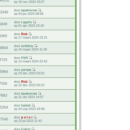
46252
op 19 nov 2024 23:07
door
lapalmeraie
13346
op 03 jun 2024 08:08
door
Lagarto
5849
op 01 apr 2024 23:18
door
Rob
9365
op 17 maart 2024 23:31
door
turtleboy
39804
op 16 maart 2024 11:36
door
RW5
8725
op 12 maart 2024 22:42
door
pampie
15964
op 23 dec 2023 03:52
door
Rob
7556
op 22 dec 2023 00:23
door
lapalmeraie
7883
op 31 okt 2023 14:07
door
batdah
15354
op 24 sep 2023 18:48
door
p e t e r
57540
op 23 jul 2023 11:43
door
Folium