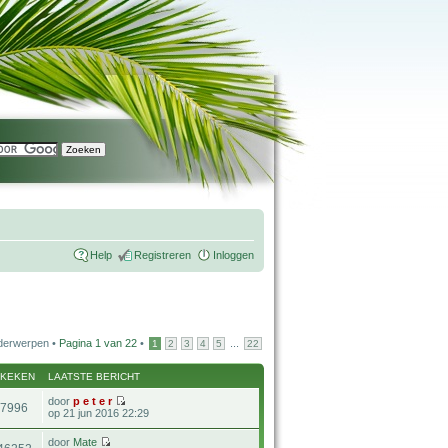
Help
Registreren
Inloggen
derwerpen •
Pagina
1
van
22
•
...
1
2
3
4
5
22
EKEKEN
LAATSTE BERICHT
door
p e t e r
77996
op 21 jun 2016 22:29
door
Mate