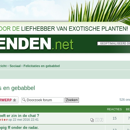
icht
‹
Sociaal
‹
Felicitaties en gebabbel
es en gebabbel
bericht
526 on
REACTIES
B
eft er zin in de chat ?
15
 t e r
op 22 mei 2016 22:41
1
2
pig ff onder de radar.