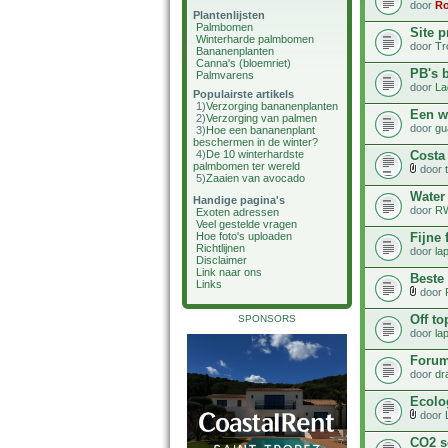
door
R
Plantenlijsten
Palmbomen
Site 
Winterharde palmbomen
door
Tr
Bananenplanten
Canna's (bloemriet)
PB's b
Palmvarens
door
La
Populairste artikels
1)
Verzorging bananenplanten
Een w
2)
Verzorging van palmen
door
gu
3)
Hoe een bananenplant
beschermen in de winter?
Costa
4)
De 10 winterhardste
palmbomen ter wereld
door
5)
Zaaien van avocado
Water
Handige pagina's
door
R
Exoten adressen
Veel gestelde vragen
Fijne 
Hoe foto's uploaden
Richtlijnen
door
la
Disclaimer
Link naar ons
Beste
Links
door
Off to
SPONSORS
door
la
Forum
door
dr
Ecolo
door
CO2 s