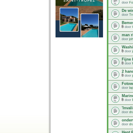
door
Fo
De win
door
Tr
Bemes
door
man ri
door
jo
Washi
door
Fijne
door
2 han
door
Fotow
door
la
Marin
door
'Inval
door
dr
onder
door
dr
Hent 6