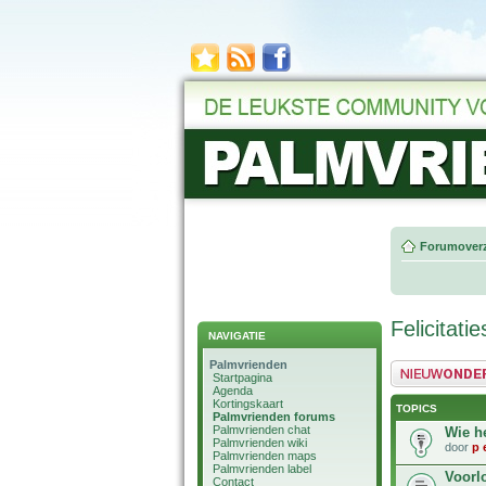
Forumoverz
Felicitati
NAVIGATIE
Palmvrienden
Plaats een nieuw 
Startpagina
Agenda
Kortingskaart
TOPICS
Palmvrienden forums
Palmvrienden chat
Wie he
Palmvrienden wiki
door
p e
Palmvrienden maps
Palmvrienden label
Voorlo
Contact